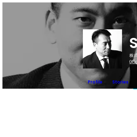
S
株式
0
Co
Profile
Stories