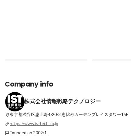
Company info
株式会社情報戦略テクノロジー
33歳で営業からエンジニアへ転身。K.Sの
「自身の勝利」から「
意外にも「苦しくない」挑戦の道
卒最速マネージャーが
新たな挑戦の先に見出
東京都渋谷区恵比寿4-20-3
恵比寿ガーデンプレイスタワー15F
Latest
Latest
https://www.is-tech.co.jp
Founded on 2009/1