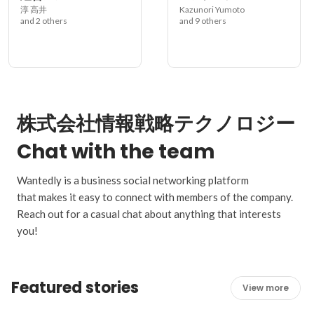
淳 高井
Kazunori Yumoto
and 2 others
and 9 others
株式会社情報戦略テクノロジー
Chat with the team
Wantedly is a business social networking platform
that makes it easy to connect with members of the company.
Reach out for a casual chat about anything that interests
you!
Featured stories
View more