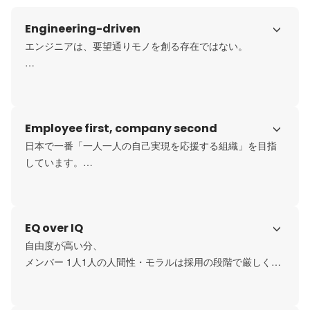
Engineering-driven
エンジニアは、要望通りモノを創る存在ではない。

私たちの大きな特徴は「エンジニアがクライアントと”直接
提案相談”を繰り返しながらアジャイル開発する」こと。そ
うしたスタンスを了承いただいた(というよりも求めている)
Employee first, company second
クライアントとのプロジェクトのみ取り扱っています。

日本で一番「一人一人の自己実現を応援する組織」を目指
こうした条件・環境を創っていくことで「ビジネスを引っ
しています。

張っていくエンジニア」がどんどん育ち、それによって
「エンジニアの立場向上 / ひいてはコンサル以上に報酬を得
そのための制度・施策はまだまだ整えている最中ですが
るエンジニアの輩出」というミッションを実現し続けたい
「会社や上司の方針を押し付けない」マネジメント方法を
EQ over IQ
と考えています。
徹底。その人それぞれの人生から紡ぎ出された能力でしか
出来ない成功方法を咲かせる方針で、たとえばPM部。数字
自由度が高い分、

で攻めるPMもいれば、コミュ力で攻めるPMもおり、各々
メンバー 1人1人の人間性・モラルは採用の段階で厳しく見
が自分のやり方で課題解決を楽しんでいます。
ています。
