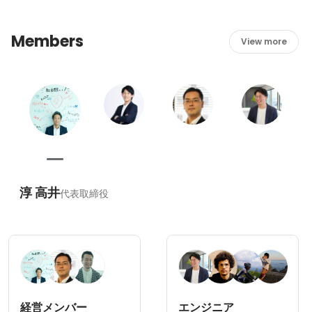
帯感が高いです。
造へのアンチテーゼ」を元に産まれた組織であり、めずら
しい価値観です。

Members
View more
エンジニアとして40過ぎまで使い倒し、その後は営業職に
移動させる企業が多い中、私たちはスペシャリストやマネ
ジメントポジションを豊富に取り揃えるなど、生涯ステッ
プアップを図っていけるよう組織構成を整備しています。
淳 高井
代表取締役
経営メンバー
エンジニア