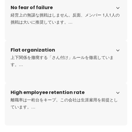
「自己実現を応援する」「その人を尊重した押し付けない
No fear of failure
マネジメント」など企業とは思えないほど自由である分、
その自由をただ浪費してしまう人はＮＧ。自分で自分を成
経営上の無謀な挑戦はしません。反面、メンバー 1人1人の
長させていく自律性や、他を妬んで派閥を創ってしまわな
挑戦は大いに推奨しています。

いような人を厳選。スキル・経験年数などのハード条件は
上記のような人間性を基礎として見た上で参考にするとい
ベンチャーっぽくないとよく言われますが「数字に振り回
う感じです。

されない」という経営ポリシーも掲げており、数字目標で
Flat organization
社員を振り回し疲弊させないことにも重きを置いた経営を
厳しいようですが、その成果あって社内の人間関係は非常
行っています。

上下関係を撤廃する「さん付け」ルールを徹底していま
に良好です。
す。

代わりにメンバー一人一人の挑戦は大いに推奨。また失敗
してもＯＫ。失敗経験が積めたことに価値を置くスタイル
社員というよりも「満足いく自分の人生を歩むために、た
です。ここもやはり自己実現応援企業であるがゆえの特徴
またまベクトルが合致した情報戦略テクノロジーに在籍し
High employee retention rate
的な考え方です。
ている対等なパートナー同士」という概念が強いので上
司・部下関係なく「さん付け」で呼ぶルールを徹底してい
離職率は一桁台をキープ。この会社は生涯雇用を前提とし
ます。

ています。

上下もそうですが、横も相当フラットです。特にこの業界
生涯雇用。イマドキ流行らない価値観ですが、そもそもこ
ではめずらしいほどにエンジニアと営業の一致団結感・連
の会社は「エンジニアを消耗品として扱う日本の悪しき構