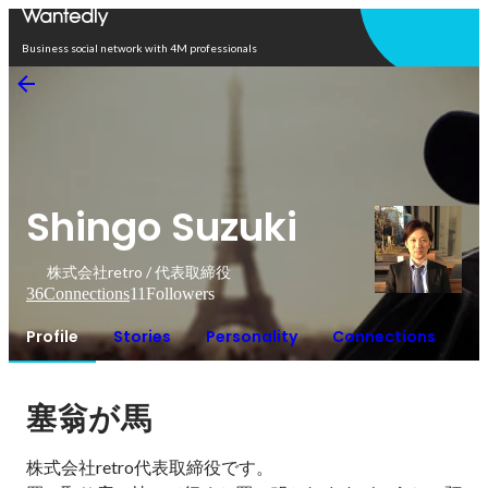
Open in app
Business social network with 4M professionals
Shingo Suzuki
株式会社retro / 代表取締役
36
Connections
11
Followers
Profile
Stories
Personality
Connections
塞翁が馬
株式会社retro代表取締役です。
