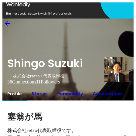
Open in app
Business social network with 4M professionals
Shingo Suzuki
株式会社retro / 代表取締役
36
Connections
11
Followers
Profile
Stories
Personality
Connections
塞翁が馬
株式会社retro代表取締役です。
