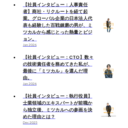
【社員インタビュー：人事責任
者】商社・リクルートを経て起
業。グローバル企業の日本法人代
表も経験した百戦錬磨の男が、ミ
ツカルから感じとった熱量とビジ
ョン。
Jan 2026
【社員インタビュー：CTO】数々
の技術責任者を務めてきた私が、
最後に「ミツカル」を選んだ理
由。
Jan 2026
【社員インタビュー：執行役員】
士業領域のエキスパートが前職か
ら独立後、ミツカルへの参画を決
めた理由とは？
Dec 2025