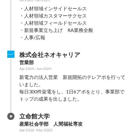
・人材領域インサイドセールス

・人材領域カスタマーサクセス

・人材領域フィールドセールス

・新規事業立ち上げ　RA業務全般

・人事/広報
株式会社ネオキャリア
営業部
Apr 2020
-
Jun 2020
新電力の法人営業　新規開拓のテレアポを行って
いました。

毎日300件架電をし、1日6アポをとり、事業部で
トップの成果を出しました。
立命館大学
産業社会学部　人間福祉専攻
Apr 2016
-
Mar 2020