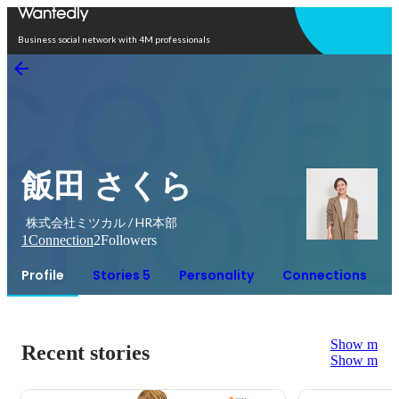
Open in app
Business social network with 4M professionals
飯田 さくら
株式会社ミツカル / HR本部
1
Connection
2
Followers
Profile
Stories 5
Personality
Connections
Show more
Recent stories
Show more