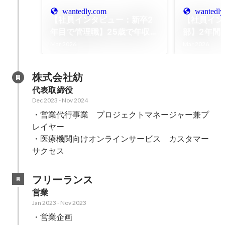
wantedly.com
wantedly
【社員インタビュー：新卒2
【社員イン
年目で管理職】25歳で年収
部】2年間
1000万を射程に捉える、元
点長・エリ
Mar 2026
Mar 2026
野球エリートが語る“未知数
んでもいい
ベンチャー”の熱狂。
が、ミツカ
株式会社紡
来”を描け
代表取締役
Dec 2023
-
Nov 2024
・営業代行事業　プロジェクトマネージャー兼プ
レイヤー

・医療機関向けオンラインサービス　カスタマー
サクセス
フリーランス
営業
Jan 2023
-
Nov 2023
・営業企画
