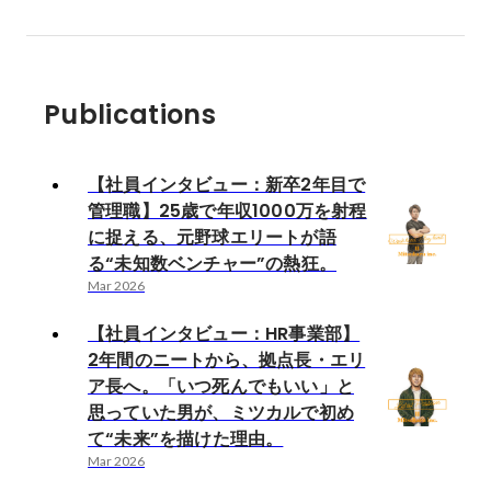
Publications
【社員インタビュー：新卒2年目で
管理職】25歳で年収1000万を射程
に捉える、元野球エリートが語
る“未知数ベンチャー”の熱狂。
Mar 2026
【社員インタビュー：HR事業部】
2年間のニートから、拠点長・エリ
ア長へ。「いつ死んでもいい」と
思っていた男が、ミツカルで初め
て“未来”を描けた理由。
Mar 2026