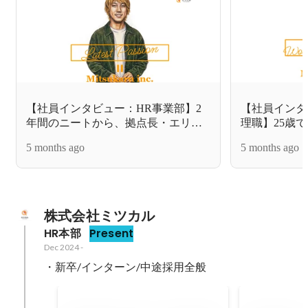
【社員インタビュー：HR事業部】2
【社員インタ
年間のニートから、拠点長・エリア
理職】25歳で
長へ。「いつ死んでもいい」と思っ
える、元野球
5 months ago
5 months ago
ていた男が、ミツカルで初めて“未
ベンチャー”
来”を描けた理由。
株式会社ミツカル
HR本部
Present
Dec 2024
-
・新卒/インターン/中途採用全般