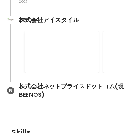
2005
株式会社アイスタイル
株式会社アイスタイル/優秀企画
経済産業省主
賞受賞
プロジェクト
ァイナリス
株式会社ネットプライスドットコム(現
BEENOS)
Skills