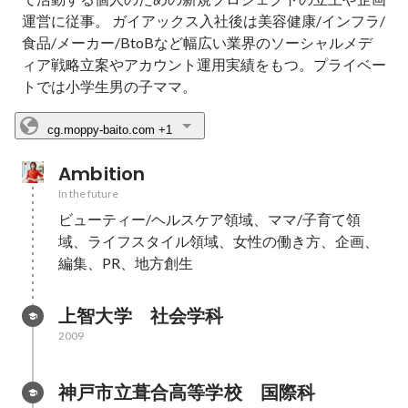
運営に従事。 ガイアックス入社後は美容健康/インフラ/
食品/メーカー/BtoBなど幅広い業界のソーシャルメデ
ィア戦略立案やアカウント運用実績をもつ。プライベー
トでは小学生男の子ママ。
cg.moppy-baito.com
+1
Ambition
In the future
ビューティー/ヘルスケア領域、ママ/子育て領
域、ライフスタイル領域、女性の働き方、企画、
編集、PR、地方創生
上智大学　社会学科
2009
神戸市立葺合高等学校　国際科