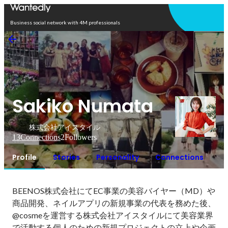
Open in app
Business social network with 4M professionals
Sakiko Numata
株式会社アイスタイル
13
Connections
2
Followers
Profile
Stories
Personality
Connections
BEENOS株式会社にてEC事業の美容バイヤー（MD）や
商品開発、ネイルアプリの新規事業の代表を務めた後、
@cosmeを運営する株式会社アイスタイルにて美容業界
で活動する個人のための新規プロジェクトの立上や企画