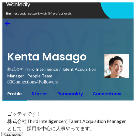
Open in app
Business social network with 4M professionals
Kenta Masago
株式会社Third Intelligence / Talent Acquisition
Manager - People Team
80
Connections
4
Followers
Profile
Stories
Personality
Connections
ゴッティです！

株式会社Third IntelligenceでTalent Acquisition Manager
として、採用を中心に人事やってます。
See more