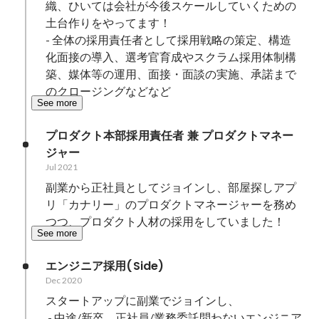
織、ひいては会社が今後スケールしていくための
土台作りをやってます！

- 全体の採用責任者として採用戦略の策定、構造
化面接の導入、選考官育成やスクラム採用体制構
築、媒体等の運用、面接・面談の実施、承諾まで
のクロージングなどなど
See more
プロダクト本部採用責任者 兼 プロダクトマネー
ジャー
Jul 2021
副業から正社員としてジョインし、部屋探しアプ
リ「カナリー」のプロダクトマネージャーを務め
つつ、プロダクト人材の採用をしていました！
See more
エンジニア採用(Side)
Dec 2020
スタートアップに副業でジョインし、

 - 中途/新卒、正社員/業務委託問わないエンジニア