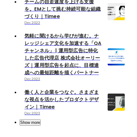
チームの自走速度を上げる支援
を。EMとして挑む持続可能な組織
づくり｜Timee
Dec 2023
気軽に聞けるから学びが進む。ナ
レッジシェア文化を加速する「QA
チャンネル」 | 運用型広告に特化
した広告代理店 株式会社オーリー
ズ｜運用型広告を起点に、目標達
成への最短距離を描くパートナー
Dec 2023
働く人と企業をつなぐ。さまざま
な視点を活かしたプロダクトデザ
イン｜Timee
Dec 2023
Show more