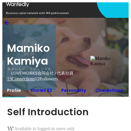
Open in app
Business social network with 4M professionals
Mamiko
Kamiya
LOVEWORKS合同会社 / 代表社員
13
Connections
12
Followers
Profile
Stories 22
Personality
Connections
Self Introduction
Available to logged-in users only