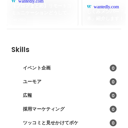
wantedly.com
【ブログまとめ】リモートコ
wantedly.com
しくみメンバー「
ミュニケーションどうして
本」紹介します！
る？しくみが実践する“雑談"
Dec 2022
Skills
イベント企画
0
ユーモア
0
広報
0
採用マーケティング
0
ツッコミと見せかけてボケ
0