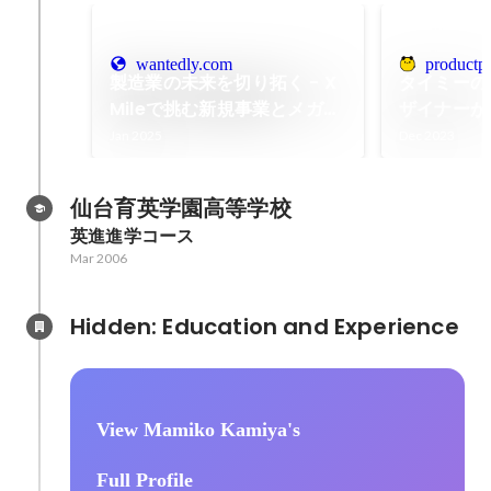
wantedly.com
productpr
製造業の未来を切り拓く - X
タイミーの
Mileで挑む新規事業とメガベ
ザイナーが
ンチャーへの道 | X Mile株式
「TimeeSU
Jan 2025
Dec 2023
会社
TimeeCU
仙台育英学園高等学校
英進進学コース
Mar 2006
Hidden: Education and Experience	
View Mamiko Kamiya's
Full Profile