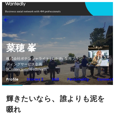
Open in app
Business social network with 4M professionals
菜穂 峯
株式会社ポテンシャライト / Lab div. 採用ブラン
ディングサービス企画
9
Connections
9
Followers
Profile
Stories 2
Skill
Personality
Connecti
、
輝きたいなら
誰よりも泥を
啜れ