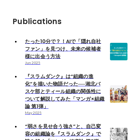
Publications
たった10分で？！AIで「隠れ自社
ファン」を見つけ、未来の候補者
様に出会う方法
Jun 2025
『スラムダンク』は“組織の進
化”を描いた物語だった──湘北バ
スケ部とティール組織の関係性に
ついて解説してみた「マンガ×組織
論 第1弾」
May 2025
“弱さを見せ合う強さ”と、自己変
容の組織論を『スラムダンク』で