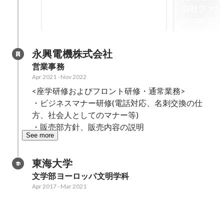
自社ファン
の候補者様
Jun 2025
永興電機株式会社
営業事務
Apr 2021
-
Nov 2022
<座学研修およびフロント研修・通常業務>

・ビジネスマナー研修(電話対応、名刺交換の仕
方、社会人としてのマナー等)

・販売部方針、販売内容の説明
See more
東海大学
文学部ヨーロッパ文明学科
Apr 2017
-
Mar 2021