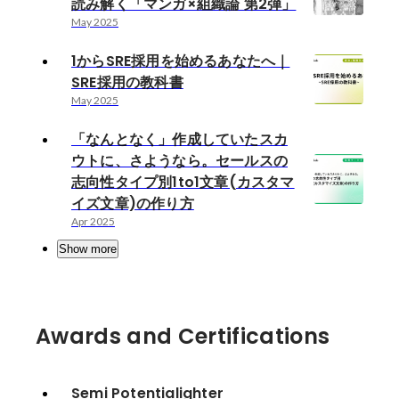
読み解く「マンガ×組織論 第2弾」
May 2025
1からSRE採用を始めるあなたへ｜
SRE採用の教科書
May 2025
「なんとなく」作成していたスカ
ウトに、さようなら。セールスの
志向性タイプ別1to1文章(カスタマ
イズ文章)の作り方
Apr 2025
Show more
Awards and Certifications
Semi Potentialighter