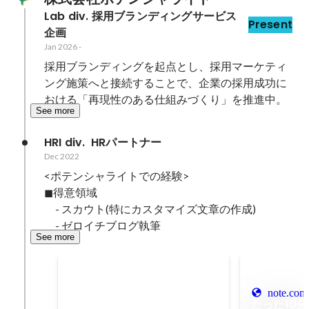
Lab div. 採用ブランディングサービス
Present
企画
Jan 2026
-
採用ブランディングを起点とし、採用マーケティ
ング施策へと接続することで、企業の採用成功に
おける「再現性のある仕組みづくり」を推進中。
See more
HRI div.  HRパートナー
Dec 2022
<ポテンシャライトでの経験>

◼︎得意領域

　- スカウト(特にカスタマイズ文章の作成)

　- ゼロイチブログ執筆
See more
Semi Potentialighter
Sep 2025
note.com
たった10