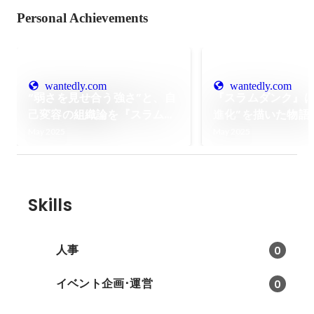
Personal Achievements
wantedly.com
wantedly.com
“弱さを見せ合う強さ”と、自
『スラムダンク』は
己変容の組織論を『スラムダ
進化”を描いた物語
ンク』で読み解く「マンガ×
湘北バスケ部とテ
May 2025
May 2025
組織論 第2弾」
の関係性について
た「マンガ×組織論 
Skills
人事
0
イベント企画･運営
0