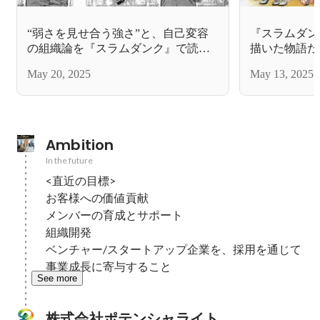
“弱さを見せ合う強さ”と、自己変容
『スラムダン
の組織論を『スラムダンク』で読み
描いた物語だ
解く「マンガ×組織論 第2弾」
ティール組織
May 20, 2025
May 13, 2025
してみた「マ
Ambition
In the future
<直近の目標>

お客様への価値貢献

メンバーの育成とサポート

組織開発

ベンチャー/スタートアップ企業を、採用を通じて
事業成長に寄与すること
See more
株式会社ポテンシャライト