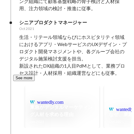
ング組織にて顧客基盤戦略の骨子検討と人材採
用、注力領域の検討・推進に従事。
シニアプロダクトマネージャー
Oct 2021
生活・リテール領域ならびにホスピタリティ領域
におけるアプリ・WebサービスのUXデザイン・プ
ロダクト開発マネジメントや、各グループ会社の
デジタル施策検討支援を担当。

新設されたDX組織の1人目PdMとして、業務プロ
セス設計・人材採用・組織運営などにも従事。
See more
wantedly.com
東急がデジタルマーケティン
wantedly
グ人材を求める理由
なぜ、東急
Jan 2023
Oct 2021