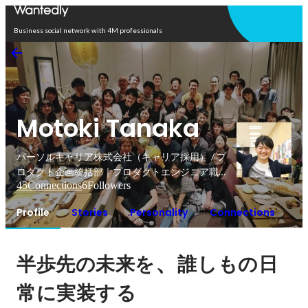
Open in app
Business social network with 4M professionals
Motoki Tanaka
パーソルキャリア株式会社（キャリア採用） / プ
ロダクト企画統括部｜プロダクトエンジニア職
45
Connections
6
Followers
（PdM）
Profile
Stories
Personality
Connections
、
半歩先の未来を
誰しもの日
常に実装する