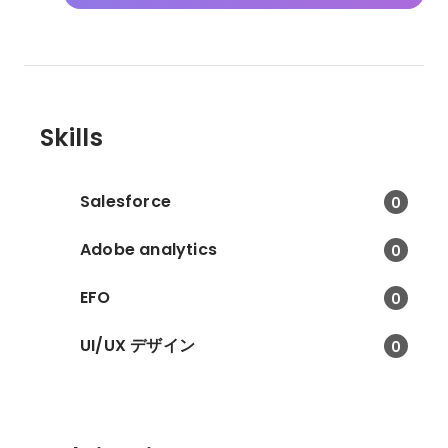
Skills
Salesforce
0
Adobe analytics
0
EFO
0
UI/UX デザイン
0