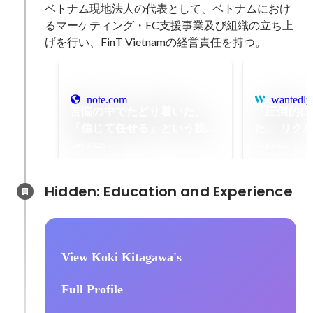
ベトナム現地法人の代表として、ベトナムにおけ
るマーケティング・EC支援事業及び組織の立ち上
げを行い、FinT Vietnamの経営責任を持つ。
note.com
wantedly
苦悩の中でたどり着いた、
「圧倒的に
「信じて任せる」という挑
た」 リク
戦。｜北川 晃希（Koki
FinTで
Dec 2025
Aug 2023
Kitagawa）
上げる理由 
ー
Hidden: Education and Experience	
View Koki Kitagawa's
Full Profile