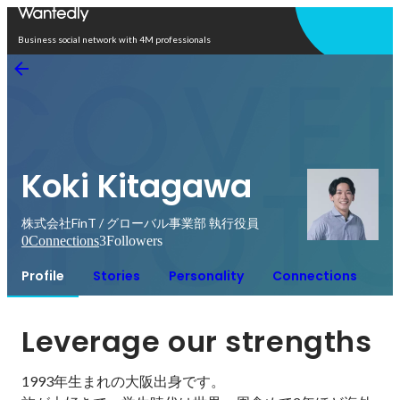
Open in app
Business social network with 4M professionals
Koki Kitagawa
株式会社FinT / グローバル事業部 執行役員
0
Connections
3
Followers
Profile
Stories
Personality
Connections
Leverage our strengths
1993年生まれの大阪出身です。
