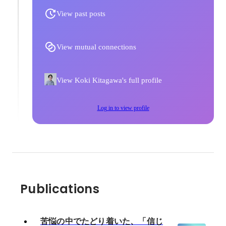
View past posts
View mutual connections
View Koki Kitagawa's full profile
Log in to view profile
Publications
苦悩の中でたどり着いた、「信じ