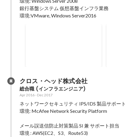
環境: Windows Server 2008

システムサービス提供側(常駐先顧
SQL Serve
銀行基盤システム 仮想基盤インフラ業務 

客)と柔軟な調整を行った。
礎を新たに学
環境:VMware, Windows Server2016
大手銀行向け仮想化環境構築
証券会社向
保守
銀行各システムの仮想化移行に伴
アプリケーシ
う、基盤構築および保守対応。 ・
EOSによる
運用設計(定常業務) ・構築手順書
ータ移行の対応。 ・概要
Jul 2018
-
Sep 2018
Jan 2018
-
Jun 
整備 ・基盤構築業務 ・いち早くシ
細設計 ・構
ステム概要を理解することと、ア
(アクセス権付け替え
プリケーション製品の理解を深め
行の時間短縮
クロス・ヘッド株式会社
ることを重点的に行った。
ール改修を行
総合職 (インフラエンジニア)
用にツール改
Apr 2016
-
Dec 2017
権の付け替え
ネットワークセキュリティ IPS/IDS 製品サポート

出来ずに戸惑
トがあったた
環境: McAfee Network Security Platform

タ移行が行え
メール誤送信防止対策製品 SI 兼 サポート担当 

環境 : AWS(EC2、S3、Route53)