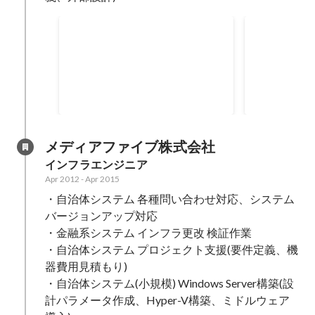
回答に努めた
金融会社向けストレージ構築
教育関連向
グ
某金融会社向け本番拠点移転に向
某教育関連グ
けたストレージ構築。要件定義、
ークイントラ
外部設計作成。既存PJの為、プロ
ティングサポ
Oct 2015
-
Mar 2016
May 2015
-
Sep
パを含め3名のチームに合流。 ・
プロパを含め
要件定義作成 ・外部設計作成 ・お
流。 ・お客様の要望をこと細かく
客様の要望をこと細かく確認し
確認して、資
メディアファイブ株式会社
て、資料に盛り込むことに注力し
注力した。
インフラエンジニア
た。 ・ストレージリプレイス案件
Apr 2012
-
Apr 2015
に関わるのは初めてだったため、
・自治体システム 各種問い合わせ対応、システム
ストレージに関連する専門用語を
理解することにも注力した。 ・経
バージョンアップ対応

験の過不足部分は、念入りにコミ
・金融系システム インフラ更改 検証作業

ュニケーションを図り、確認を怠
・自治体システム プロジェクト支援(要件定義、機
らないようにした。 ・要件をまと
器費用見積もり)

めることに対して、文言の選択を
・自治体システム(小規模) Windows Server構築(設
することの重要性を感じ、相手視
計パラメータ作成、Hyper-V構築、ミドルウェア
点で理解いただける文面を作成す