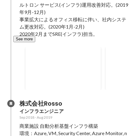
ルトロン サービス(インフラ)運用改善対応。(2019
年9月-12月)

事業拡大によるオフィス移転に伴い、社内システ
ム更改対応。(2020年1月-2月)

2020年2月までSRE(インフラ)担当。
See more
事務所移転 / 社内インフラ更
SaaSサー
改
ンテンツイ
Cisco Meraki 新規導入 に伴いネッ
AWS EC2
トワーク設計（外部設計）を行
されている状
う。 外部ベンダーに依頼して設
カルIPアド
Jan 2020
-
Feb 2020
Sep 2019
-
Feb 
計、構築、導入依頼した上で新規
ティ強化を進めた。 
導入。 クラウド環境と新拠点の
ために、Red
VPN接続検証に時間を費やして、
環境が古いバ
株式会社Rosso
導入まで漕ぎ着けた。
め、最新のバ
インフラエンジニア
作業も進めた
Sep 2018
-
Aug 2019
商業施設 自動分析基盤インフラ構築

環境：Azure, VM, Security Center, Azure Monitor, n