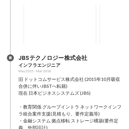
メール誤送信防止対策製品 SI
鉄道会社向け
及び運用
バージョン
メール誤送信防止対策製品の導入
お客様が利用
を検討されている顧客向けにトラ
トウェア及び
イアル環境の提供、製品導入済み
トウェア EoS に伴うバージョンア
Apr 2017
-
Dec 2017
Dec 2016
-
Mar
の顧客に対するサポート業務。 ・
ップ検証、作
構築業務(クラウドサービス) ・製
ジョンアップ作業。 
品運用サポート業務(電話応対、問
ョンアップ検
JBSテクノロジー株式会社
い合わせ対応、製品検証、メーカ
・課題管理 
インフラエンジニア
エスカレーション対応) ・製品設
業 ・検証機の借用期間が短ったた
May 2015
-
Mar 2016
定等出来ないお客様もいらっしゃ
め、確認ポイ
旧 ドットコムサービス株式会社 (2015年10月吸収
るため、電話での遠隔サポートの
な検証を行っ
際、細やかな対応を心がけた。
時間を徹底利
合併に伴いJBSTへ転籍)

に関して影響
現在 日本ビジネスシステムズ (JBS)

ポイント、す
う、スムーズ
・教育関係 グループイントラ ネットワークインフ
きるよう取り
ラ統合案件支援(見積もり、要件定義等)

ンアップ作業
・金融システム 拠点移転 ストレージ構築(要件定
対して解決 
義、外部設計)