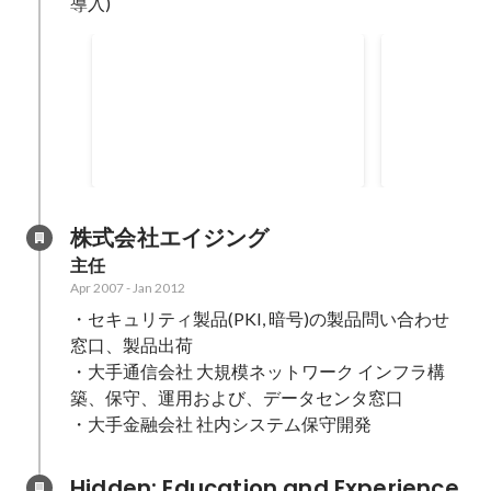
導入)
ることに注力した。
自治体向けコンサルティング
金融会社向
ービスNW
某自治体インフラ基盤更改(仮想
基盤ネットワ
化)の入札に向けた情報収集と要件
定変更に伴う
定義資料の作成。 ・SE サポート
・スケジュール作成 
Aug 2014
-
Apr 2015
Jul 2013
-
Jul 2
・インフラ設計、構築、テスト ・
ク設計/検証 ・インフラ業務の流
要望をこと細かく確認して、資料
れを再度、一
に盛り込むことに注力 した。 ・自
TCP/IP 
株式会社エイジング
治体の各部門からのヒアリングを
め、再度勉強
主任
実施していたが、確 認したいポイ
ーク流通の設
Apr 2007
-
Jan 2012
ント、要望のテンプレートに沿う
不足している
・セキュリティ製品(PKI, 暗号)の製品問い合わせ
以外にも、 希望している要件があ
ー間でサポー
れば随時ヒアリングして、考慮範
に取り組んだ
窓口、製品出荷 

囲としてまとめた。
・大手通信会社 大規模ネットワーク インフラ構
築、保守、運用および、データセンタ窓口 

・大手金融会社 社内システム保守開発
Hidden: Education and Experience	