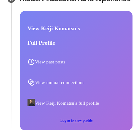
View Keiji Komatsu's
Full Profile
View past posts
View mutual connections
View Keiji Komatsu's full profile
Log in to view profile