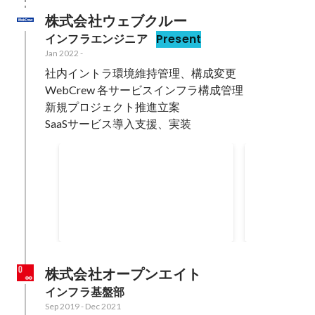
株式会社ウェブクルー
インフラエンジニア
Present
Jan 2022
-
社内イントラ環境維持管理、構成変更

WebCrew 各サービスインフラ構成管理

新規プロジェクト推進立案

SaaSサービス導入支援、実装
DMARCポリシー引き上げ対
メーリング
応
ム対策
Custormers Mail Cloud DMARC
事業システム
Monitor をDMARCモニタリングツ
メーリングリ
ールとして採用し、モニタリング
EC2（Post
Mar 2025
-
Oct 2025
Aug 2025
-
Sep 
開始し、可視化対応。 DMARCポ
を導入し、大
リシー引き上げ対応に伴う、コン
減処置を行っ
サルティング会社選定および、契
株式会社オープンエイト
約対応。 メール配信基盤やSaaS環
インフラ基盤部
境の調査対応。
Sep 2019
-
Dec 2021