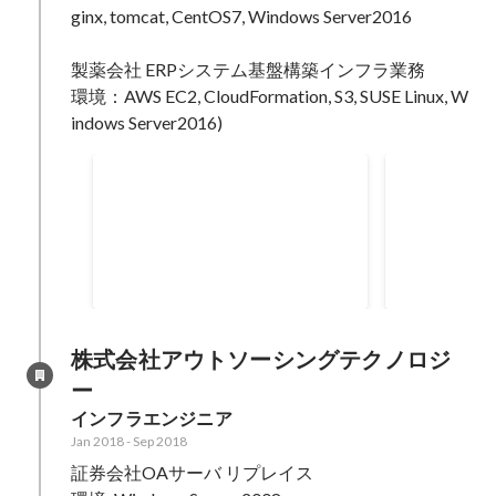
ginx, tomcat, CentOS7, Windows Server2016

製薬会社 ERPシステム基盤構築インフラ業務

環境：AWS EC2, CloudFormation, S3, SUSE Linux, W
商業施設自動分析基盤インフ
製薬会社向
ラ構築
ム構築
FirewallやIPS・IDSセキュリティ
次期ERPシ
監査の強化に伴うクラウド環境刷
ラウド環境構
新および再構築対応。 ・次世代フ
作検証、本番
Jan 2019
-
Aug 2019
Oct 2018
-
Dec 
ァイアウォール製品検討 ・セキュ
インストール
リティ監査計画 ・詳細設計 ・VM
AWS Cloud
構築 ・テスト計画支援 エンドユー
ト作成/動作
株式会社アウトソーシングテクノロジ
ザ様からの複数セキュリティ要求
作業(AWS)
ー
変更に伴い、FirewallやIPS・IDS
・CloudFo
インフラエンジニア
製品の選定や導入を検討し、セキ
化(EC2イン
ュリティ監視を強化するなどクラ
点的に勉強し
Jan 2018
-
Sep 2018
ウド環境構成変更を余儀なくされ
・Windows 
証券会社OAサーバ リプレイス 

たが、要求事項を整理しながら、
バー クラスタ