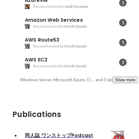
AzureVM
1
Recommended by
Juniti Koyama
Amazon Web Services
1
Recommended by
Koichi Sasaki
AWS Route53
1
Recommended by
Koichi Sasaki
AWS EC2
1
Recommended by
Koichi Sasaki
Windows Server, Microsoft Azure, CloudFormation
and 3 skills
Show more
Publications
同人誌 ワンストップPodcast