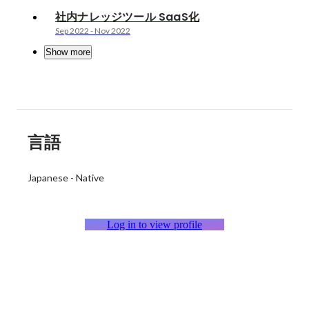
社内ナレッジツール SaaS化
Sep 2022
-
Nov 2022
Show more
言語
Japanese
-
Native
Log in to view profile