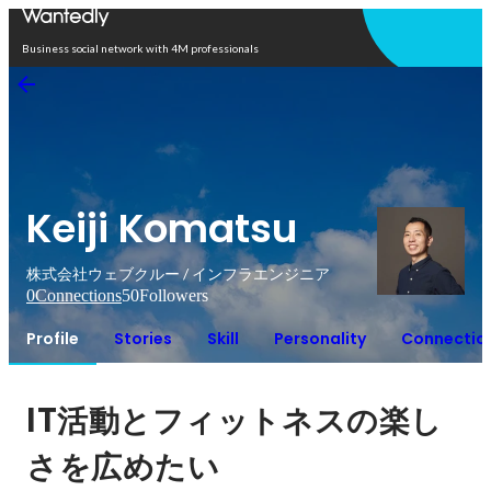
Open in app
Business social network with 4M professionals
Keiji Komatsu
株式会社ウェブクルー / インフラエンジニア
0
Connections
50
Followers
Profile
Stories
Skill
Personality
Connectio
IT
活動とフィットネスの楽し
さを広めたい