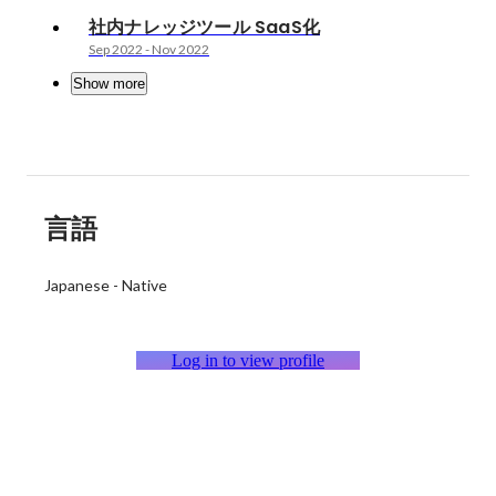
社内ナレッジツール SaaS化
Sep 2022
-
Nov 2022
Show more
言語
Japanese
-
Native
Log in to view profile