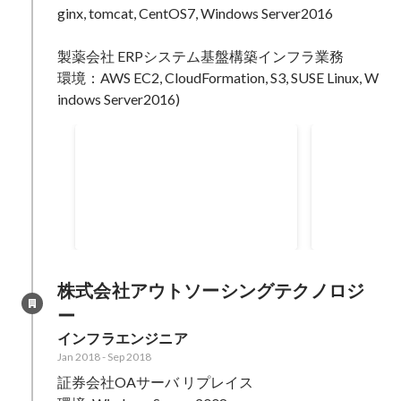
ginx, tomcat, CentOS7, Windows Server2016

製薬会社 ERPシステム基盤構築インフラ業務

環境：AWS EC2, CloudFormation, S3, SUSE Linux, W
商業施設自動分析基盤インフ
製薬会社向
ラ構築
ム構築
FirewallやIPS・IDSセキュリティ
次期ERPシ
監査の強化に伴うクラウド環境刷
ラウド環境構
新および再構築対応。 ・次世代フ
作検証、本番
Jan 2019
-
Aug 2019
Oct 2018
-
Dec 
ァイアウォール製品検討 ・セキュ
インストール
リティ監査計画 ・詳細設計 ・VM
AWS Cloud
構築 ・テスト計画支援 エンドユー
ト作成/動作
株式会社アウトソーシングテクノロジ
ザ様からの複数セキュリティ要求
作業(AWS)
ー
変更に伴い、FirewallやIPS・IDS
・CloudFo
インフラエンジニア
製品の選定や導入を検討し、セキ
化(EC2イン
ュリティ監視を強化するなどクラ
点的に勉強し
Jan 2018
-
Sep 2018
ウド環境構成変更を余儀なくされ
・Windows 
証券会社OAサーバ リプレイス 

たが、要求事項を整理しながら、
バー クラスタ