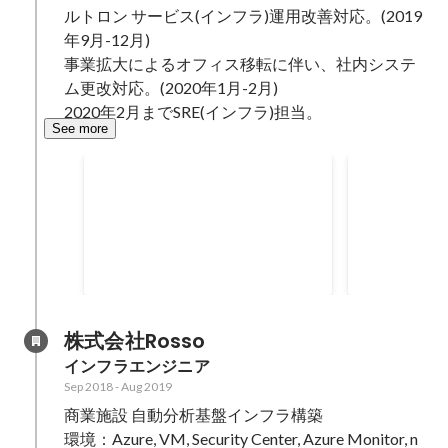
ルトロン サービス(インフラ)運用改善対応。(2019
年9月-12月)

事業拡大によるオフィス移転に伴い、社内システ
ム更改対応。(2020年1月-2月)

2020年2月までSRE(インフラ)担当。
See more
事務所移転 / 社内インフラ更
SaaSサー
改
ンテンツイ
Cisco Meraki 新規導入 に伴いネッ
AWS EC2
トワーク設計（外部設計）を行
されている状
う。 外部ベンダーに依頼して設
カルIPアド
Jan 2020
-
Feb 2020
Sep 2019
-
Feb 
計、構築、導入依頼した上で新規
ティ強化を進めた。 
導入。 クラウド環境と新拠点の
ために、Red
VPN接続検証に時間を費やして、
環境が古いバ
株式会社Rosso
導入まで漕ぎ着けた。
め、最新のバ
インフラエンジニア
作業も進めた
Sep 2018
-
Aug 2019
商業施設 自動分析基盤インフラ構築

環境：Azure, VM, Security Center, Azure Monitor, n