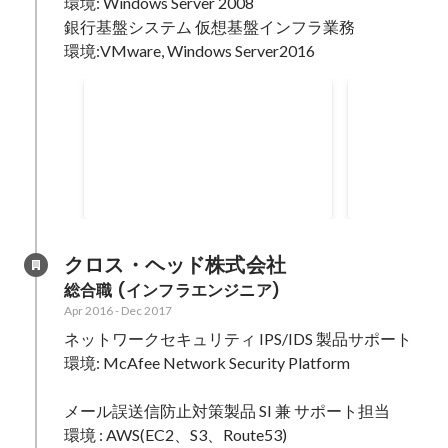
環境: Windows Server 2008

システムサービス提供側(常駐先顧
SQL Serve
銀行基盤システム 仮想基盤インフラ業務 

客)と柔軟な調整を行った。
礎を新たに学
環境:VMware, Windows Server2016
大手銀行向け仮想化環境構築
証券会社向
保守
銀行各システムの仮想化移行に伴
アプリケーシ
う、基盤構築および保守対応。 ・
EOSによる
運用設計(定常業務) ・構築手順書
ータ移行の対応。 ・概要
Jul 2018
-
Sep 2018
Jan 2018
-
Jun 
整備 ・基盤構築業務 ・いち早くシ
細設計 ・構
ステム概要を理解することと、ア
(アクセス権付け替え
プリケーション製品の理解を深め
行の時間短縮
クロス・ヘッド株式会社
ることを重点的に行った。
ール改修を行
総合職 (インフラエンジニア)
用にツール改
Apr 2016
-
Dec 2017
権の付け替え
ネットワークセキュリティ IPS/IDS 製品サポート

出来ずに戸惑
トがあったた
環境: McAfee Network Security Platform

タ移行が行え
メール誤送信防止対策製品 SI 兼 サポート担当 

環境 : AWS(EC2、S3、Route53)