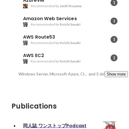
AzureVM
1
Recommended by
Juniti Koyama
Amazon Web Services
1
Recommended by
Koichi Sasaki
AWS Route53
1
Recommended by
Koichi Sasaki
AWS EC2
1
Recommended by
Koichi Sasaki
Windows Server, Microsoft Azure, CloudFormation
and 3 skills
Show more
Publications
同人誌 ワンストップPodcast