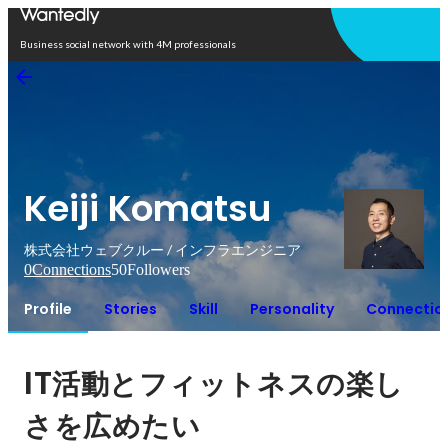
Open in app
Business social network with 4M professionals
Keiji Komatsu
株式会社ウェブクルー / インフラエンジニア
0
Connections
50
Followers
Profile
Stories
Skill
Personality
Connectio
IT
活動とフィットネスの楽し
さを広めたい