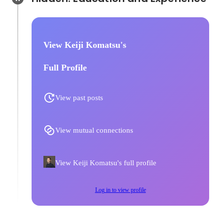
View Keiji Komatsu's
Full Profile
View past posts
View mutual connections
View Keiji Komatsu's full profile
Log in to view profile