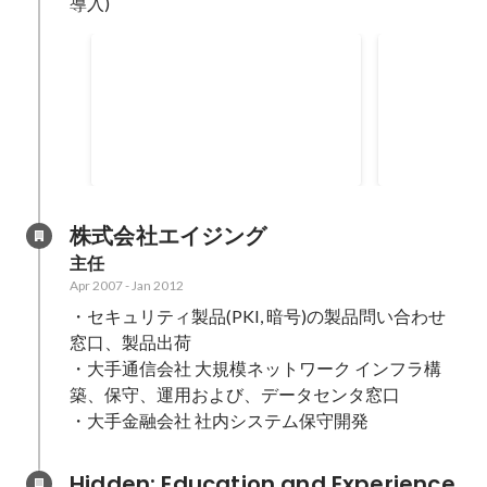
導入)
ることに注力した。
自治体向けコンサルティング
金融会社向
ービスNW
某自治体インフラ基盤更改(仮想
基盤ネットワ
化)の入札に向けた情報収集と要件
定変更に伴う
定義資料の作成。 ・SE サポート
・スケジュール作成 
Aug 2014
-
Apr 2015
Jul 2013
-
Jul 2
・インフラ設計、構築、テスト ・
ク設計/検証 ・インフラ業務の流
要望をこと細かく確認して、資料
れを再度、一
に盛り込むことに注力 した。 ・自
TCP/IP 
株式会社エイジング
治体の各部門からのヒアリングを
め、再度勉強
主任
実施していたが、確 認したいポイ
ーク流通の設
Apr 2007
-
Jan 2012
ント、要望のテンプレートに沿う
不足している
・セキュリティ製品(PKI, 暗号)の製品問い合わせ
以外にも、 希望している要件があ
ー間でサポー
れば随時ヒアリングして、考慮範
に取り組んだ
窓口、製品出荷 

囲としてまとめた。
・大手通信会社 大規模ネットワーク インフラ構
築、保守、運用および、データセンタ窓口 

・大手金融会社 社内システム保守開発
Hidden: Education and Experience	