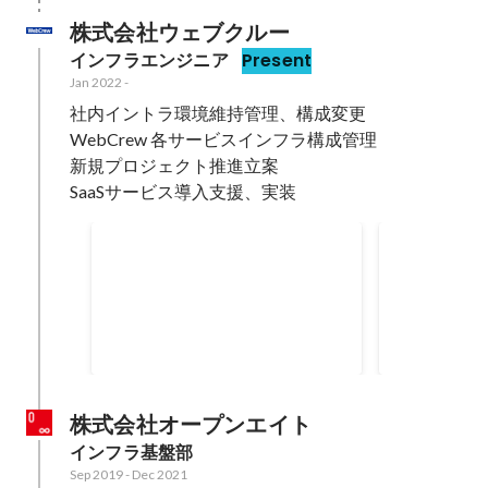
株式会社ウェブクルー
インフラエンジニア
Present
Jan 2022
-
社内イントラ環境維持管理、構成変更

WebCrew 各サービスインフラ構成管理

新規プロジェクト推進立案

SaaSサービス導入支援、実装
DMARCポリシー引き上げ対
メーリング
応
ム対策
Custormers Mail Cloud DMARC
事業システム
Monitor をDMARCモニタリングツ
メーリングリ
ールとして採用し、モニタリング
EC2（Post
Mar 2025
-
Oct 2025
Aug 2025
-
Sep 
開始し、可視化対応。 DMARCポ
を導入し、大
リシー引き上げ対応に伴う、コン
減処置を行っ
サルティング会社選定および、契
株式会社オープンエイト
約対応。 メール配信基盤やSaaS環
インフラ基盤部
境の調査対応。
Sep 2019
-
Dec 2021