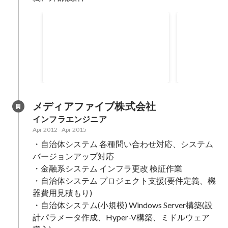
回答に努めた
金融会社向けストレージ構築
教育関連向
グ
某金融会社向け本番拠点移転に向
某教育関連グ
けたストレージ構築。要件定義、
ークイントラ
外部設計作成。既存PJの為、プロ
ティングサポ
Oct 2015
-
Mar 2016
May 2015
-
Sep
パを含め3名のチームに合流。 ・
プロパを含め
要件定義作成 ・外部設計作成 ・お
流。 ・お客様の要望をこと細かく
客様の要望をこと細かく確認し
確認して、資
メディアファイブ株式会社
て、資料に盛り込むことに注力し
注力した。
インフラエンジニア
た。 ・ストレージリプレイス案件
Apr 2012
-
Apr 2015
に関わるのは初めてだったため、
・自治体システム 各種問い合わせ対応、システム
ストレージに関連する専門用語を
理解することにも注力した。 ・経
バージョンアップ対応

験の過不足部分は、念入りにコミ
・金融系システム インフラ更改 検証作業

ュニケーションを図り、確認を怠
・自治体システム プロジェクト支援(要件定義、機
らないようにした。 ・要件をまと
器費用見積もり)

めることに対して、文言の選択を
・自治体システム(小規模) Windows Server構築(設
することの重要性を感じ、相手視
計パラメータ作成、Hyper-V構築、ミドルウェア
点で理解いただける文面を作成す