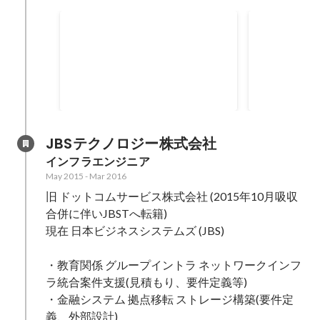
メール誤送信防止対策製品 SI
鉄道会社向け
及び運用
バージョン
メール誤送信防止対策製品の導入
お客様が利用
を検討されている顧客向けにトラ
トウェア及び
イアル環境の提供、製品導入済み
トウェア EoS に伴うバージョンア
Apr 2017
-
Dec 2017
Dec 2016
-
Mar
の顧客に対するサポート業務。 ・
ップ検証、作
構築業務(クラウドサービス) ・製
ジョンアップ作業。 
品運用サポート業務(電話応対、問
ョンアップ検
JBSテクノロジー株式会社
い合わせ対応、製品検証、メーカ
・課題管理 
インフラエンジニア
エスカレーション対応) ・製品設
業 ・検証機の借用期間が短ったた
May 2015
-
Mar 2016
定等出来ないお客様もいらっしゃ
め、確認ポイ
旧 ドットコムサービス株式会社 (2015年10月吸収
るため、電話での遠隔サポートの
な検証を行っ
際、細やかな対応を心がけた。
時間を徹底利
合併に伴いJBSTへ転籍)

に関して影響
現在 日本ビジネスシステムズ (JBS)

ポイント、す
う、スムーズ
・教育関係 グループイントラ ネットワークインフ
きるよう取り
ラ統合案件支援(見積もり、要件定義等)

ンアップ作業
・金融システム 拠点移転 ストレージ構築(要件定
対して解決 
義、外部設計)