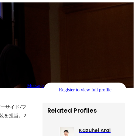
Message
Register to view full profile
バーサイド/フ
Related Profiles
装を担当。2
Kazuhei Arai