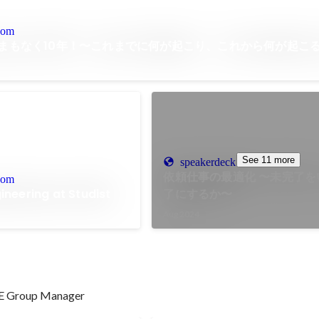
com
らまもなく10年！〜これまでに何が起こり、これから何が起こ
See 11 more
speakerdeck.com
依頼仕事の最適化 〜未完了をいかに完
com
gineering at Studist
了にするか〜
Aug 2024
Group Manager 