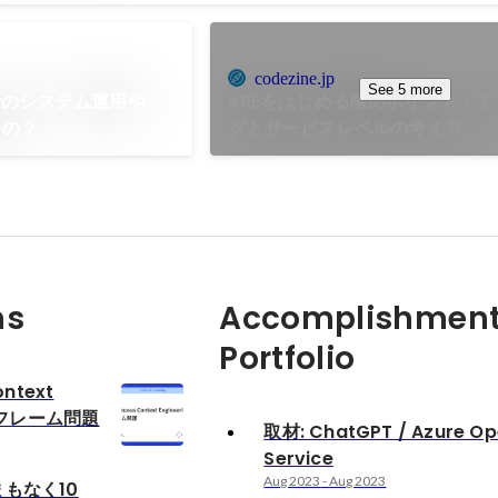
codezine.jp
See 5 more
でのシステム運用や
SREをはじめる際のポイント：
うの？
グとサービスレベルの考え方
ns
Accomplishment
Portfolio
ontext
gとフレーム問題
取材: ChatGPT / Azure Op
Service
Aug 2023
-
Aug 2023
まもなく10