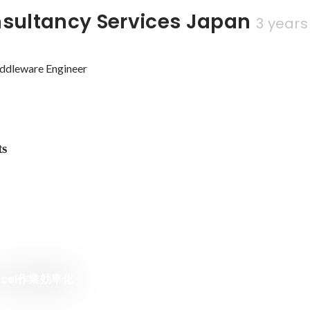
sultancy Services Japan
3 years
iddleware Engineer
ts
xcel作業効率化