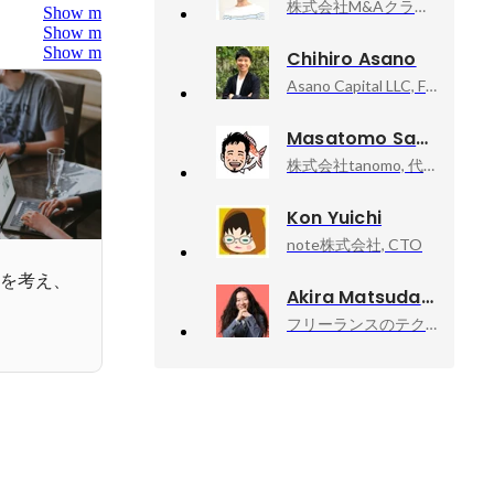
株式会社M&Aクラウド, 執行役員CTO
Show more
Show more
Show more
Chihiro Asano
Asano Capital LLC, Founder/CEO
Masatomo Sakagami
株式会社tanomo, 代表取締役
Kon Yuichi
note株式会社, CTO
ion）を考え、
Akira Matsuda
フリーランスのテクニカルアドバイザー業, 技術顧問