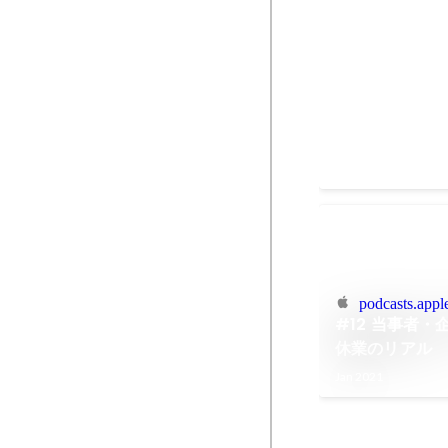
「ご機嫌で仕
す」は実現可能
ニアの北野さ
取材
聞いてみた
Jul 2021
podcasts.appl
#12 当事者
休業のリアル
Jan 2021