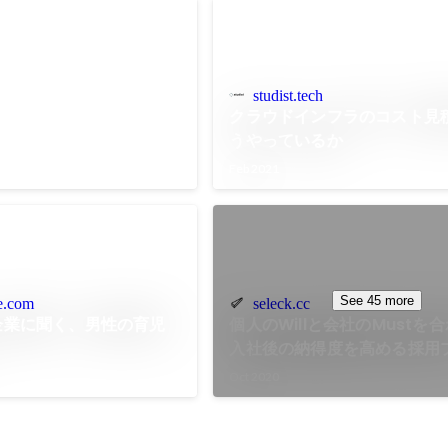
事に取り組む、成果を出
――そう語るSREエンジ
んにこれまでのキャリアを
studist.tech
クラウドインフラのコスト見
うやっているか
Feb 2021
See 45 more
e.com
seleck.cc
・企業に聞く、男性の育児
個人のWillと会社のMustを
入社後の納得度を高める採用
作り方 | SELECK [セレック]
Oct 2020