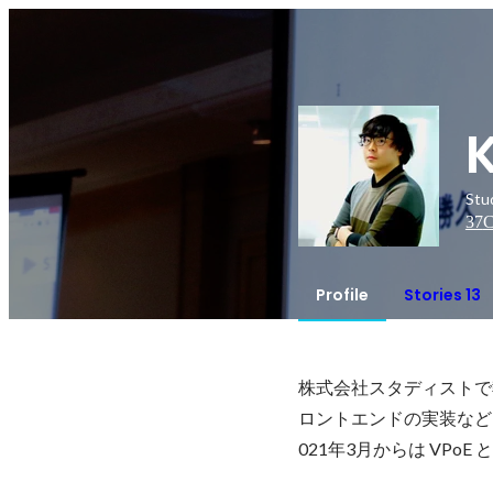
Stu
37
C
Profile
Stories 13
株式会社スタディストで執
ロントエンドの実装など
021年3月からは VP