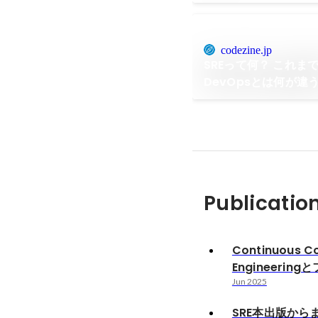
codezine.jp
SREって何？ これま
DevOpsとは何が違
Publicatio
Continuous C
Engineerin
Jun 2025
SRE本出版から