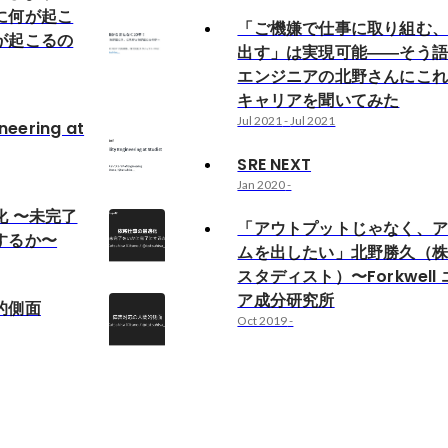
に何が起こ
「ご機嫌で仕事に取り組む
が起こるの
出す」は実現可能――そう語る
エンジニアの北野さんにこ
キャリアを聞いてみた
Jul 2021
-
Jul 2021
ineering at
SRE NEXT
Jan 2020
-
化 〜未完了
「アウトプットじゃなく、
するか〜
ムを出したい」北野勝久（
スタディスト）〜Forkwell
ア成分研究所
的側面
Oct 2019
-