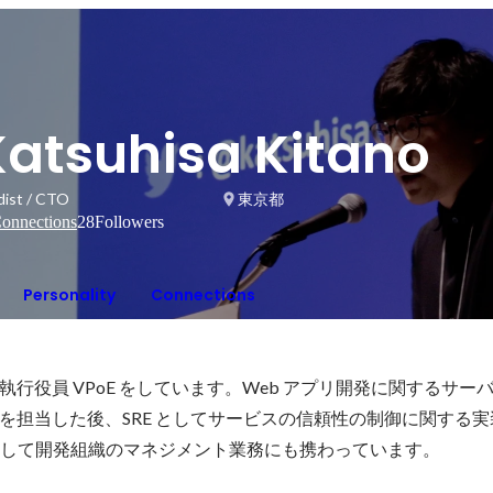
Katsuhisa Kitano
dist / CTO
東京都
onnections
28
Followers
Personality
Connections
行役員 VPoE をしています。Web アプリ開発に関するサー
を担当した後、SRE としてサービスの信頼性の制御に関する実
oE として開発組織のマネジメント業務にも携わっています。