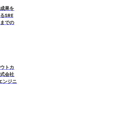
、成果を
SRE
れまでの
アウトカ
株式会社
 エンジニ