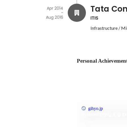
Tata Con
Apr 2014
-
Aug 2016
ITIS
Infrastructure / M
Personal Achievemen
gihyo.jp
Pythonでかなえる E
Jul 2020