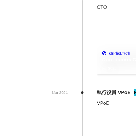
CTO
studist.tech
Continuous
Jun 2025
執行役員 VPoE
Mar 2021
VPoE