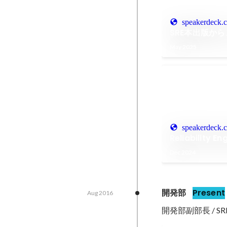
speakerdeck.
SRE本出版か
May 2025
speakerdeck.
Reliability En
Dec 2024
開発部
Present
Aug 2016
開発部副部長 / SRE 