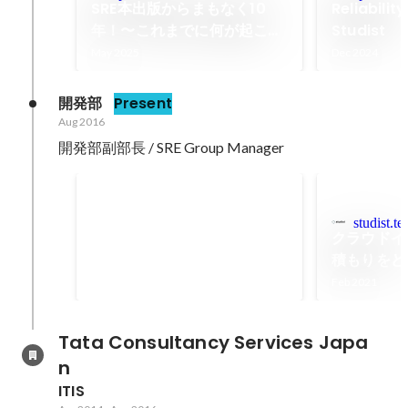
SRE本出版からまもなく10
Reliabilit
年！〜これまでに何が起こ
Studist
り、これから何が起こるの
May 2025
Dec 2024
か〜
開発部
Present
Aug 2016
開発部副部長 / SRE Group Manager 
「ご機嫌で仕事に取り組む、
成果を出す」は実現可能――
studist.te
取材
そう語るSREエンジニアの北
クラウドイ
Jul 2021
野さんにこれまでのキャリア
積もりをど
を聞いてみた
Feb 2021
Tata Consultancy Services Japa
n
ITIS