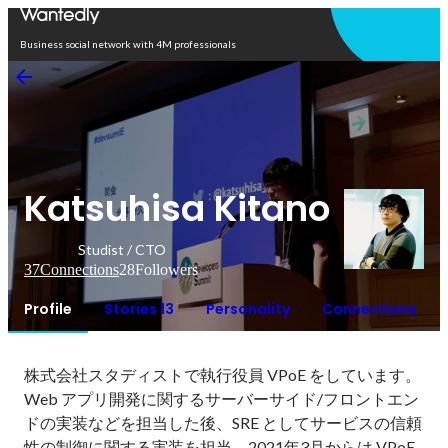
Open in app
Business social network with 4M professionals
Katsuhisa Kitano
Studist / CTO
37
Connections
28
Followers
Profile
Stories 13
Personality
Connections
株式会社スタディストで執行役員 VPoE をしています。
Web アプリ開発に関するサーバーサイド/フロントエン
ドの実装などを担当した後、SRE としてサービスの信頼
性の制御に関する実装を担当。2021年3月からは VPoE 