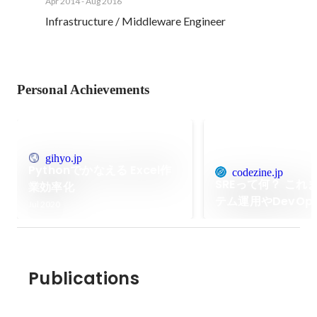
Apr 2014
-
Aug 2016
Infrastructure / Middleware Engineer
Personal Achievements
gihyo.jp
Pythonでかなえる Excel作
codezine.jp
SREって何？ これ
業効率化
テム運用やDevOp
Jul 2020
違うの？
Publications