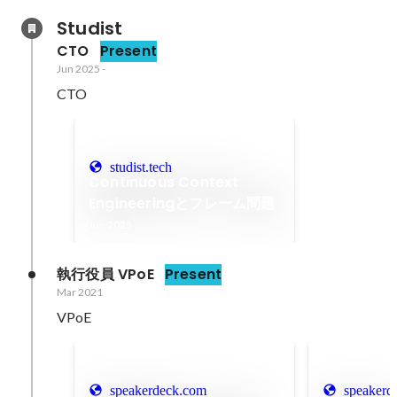
Studist
CTO
Present
Jun 2025
-
CTO
studist.tech
Continuous Context
Engineeringとフレーム問題
Jun 2025
執行役員 VPoE
Present
Mar 2021
VPoE
speakerdeck.com
speakerd