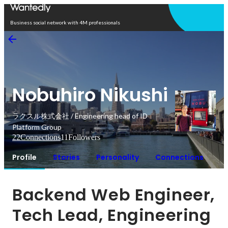
Open in app
Business social network with 4M professionals
Nobuhiro Nikushi
ラクスル株式会社 / Engineering head of ID
Platform Group
22
Connections
11
Followers
Profile
Stories
Personality
Connections
Backend Web Engineer, 
Tech Lead, Engineering 