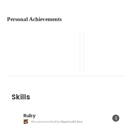
Personal Achievements
Minipack
Minipack
Alternative to Webpacker
Alternative to Webpac
Skills
Ruby
1
Recommended by
Naotoshi Seo