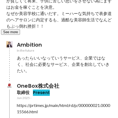
が貧しくて将来、子供に苦しい思いをさせない為にまず
はお金を稼ぐことを決意。

なぜか美容学校に通いだす。ミーハーな気持ちで表参道
のヘアサロンに内定するも、過酷な美容師生活でなんど
もぶっ倒れ挫折！！
See more
Ambition
In the future
あったらいいなっていうサービス、企業ではな
く、社会に必要なサービス、企業を創出していき
たい。
OneBox株式会社
取締役
Present
Jun 2025
-
https://prtimes.jp/main/html/rd/p/000000021.0000
15566.html