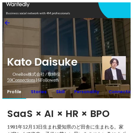
Open in app
Business social network with 4M professionals
Kato Daisuke
OneBox株式会社 / 取締役
59
Connections
16
Followers
Profile
Stories
Skill
Personality
Connectio
SaaS × AI × HR × BPO
1981年12月13日生まれ愛知県のど田舎に生まれる。家