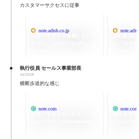
カスタマーサクセスに従事
note.adish.co.jp
note.adis
スタートアップ企業において
安心提供に
大切な「人とのつながり」｜
り」のカス
アディッシュ公式note
ス？！
May 2022
Apr 2022
執行役員 セールス事業部長
Jul 2018
横断歩道的な感じ
note.com
note.com
「インサイトセールス」って
カスタマー
なんぞや！｜daisuke.kato
わかりやす
｜note
単なことで
Oct 2021
Sep 2021
daisuke.