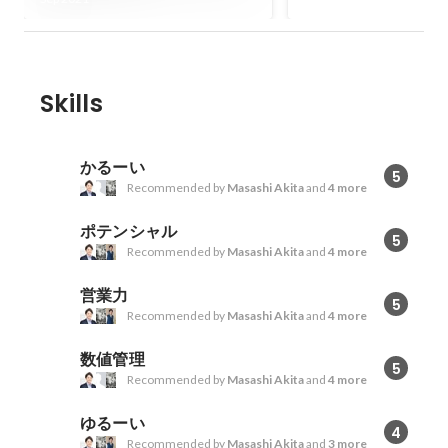
Skills
かるーい
5
Recommended by
Masashi Akita
and
4 more
ポテンシャル
5
Recommended by
Masashi Akita
and
4 more
営業力
5
Recommended by
Masashi Akita
and
4 more
数値管理
5
Recommended by
Masashi Akita
and
4 more
ゆるーい
4
Recommended by
Masashi Akita
and
3 more