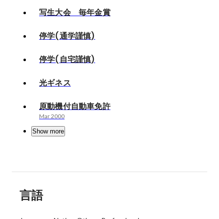
写生大会 毎年金賞
停学(通学謹慎)
停学(自宅謹慎)
光ギネス
原動機付自動車免許
Mar 2000
Show more
言語