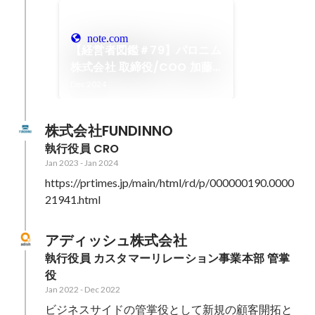
note.com
【経営者図鑑＃79】パロニム
株式会社 取締役/COO 加藤
大輔
Dec 2024
株式会社FUNDINNO
執行役員 CRO
Jan 2023
-
Jan 2024
https://prtimes.jp/main/html/rd/p/000000190.0000
21941.html
アディッシュ株式会社
執行役員 カスタマーリレーション事業本部 管掌
役
Jan 2022
-
Dec 2022
ビジネスサイドの管掌役として新規の顧客開拓と