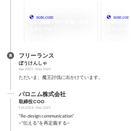
note.com
note.com
CSの現場で何が本当に価値
CSのプロ
を生むのか？
足りない日
すべき本当
Sep 2025
Sep 2025
フリーランス
ぼうけんしゃ
Apr 2025
-
May 2025
ただいま、魔王討伐に出かけています。
パロニム株式会社
取締役COO
Feb 2024
-
Mar 2025
“Re-design communication”

~“伝える”を再定義する~