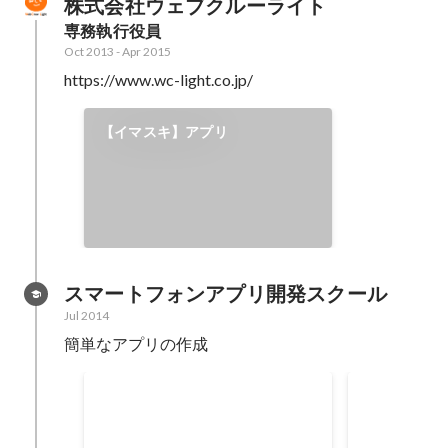
株式会社ウェブクルーライト
専務執行役員
Oct 2013
-
Apr 2015
https://www.wc-light.co.jp/
【イマスキ】アプリ
スマートフォンアプリ開発スクール
Jul 2014
簡単なアプリの作成
世界一簡単で憂鬱なアプリ
写生大会 
iOS