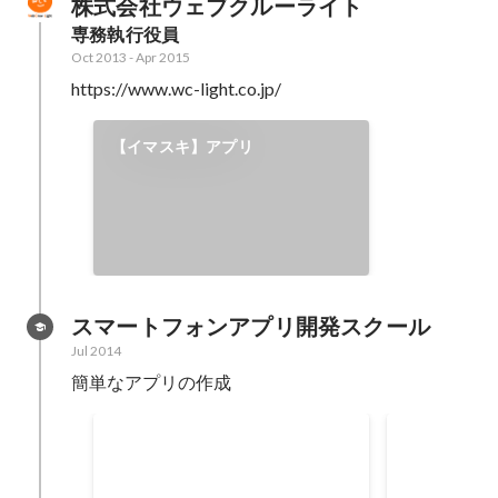
株式会社ウェブクルーライト
専務執行役員
Oct 2013
-
Apr 2015
https://www.wc-light.co.jp/
【イマスキ】アプリ
スマートフォンアプリ開発スクール
Jul 2014
簡単なアプリの作成
世界一簡単で憂鬱なアプリ
写生大会 
iOS