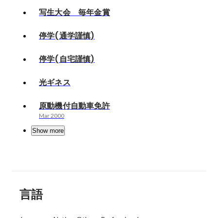
写生大会 毎年金賞
停学(通学謹慎)
停学(自宅謹慎)
光ギネス
原動機付自動車免許
Mar 2000
Show more
言語