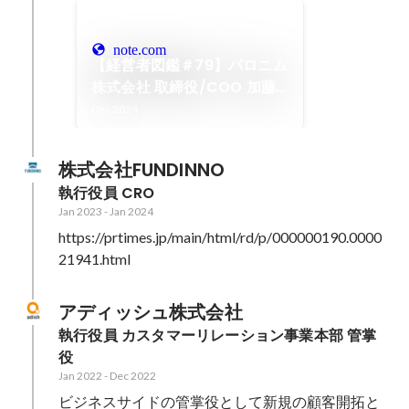
note.com
【経営者図鑑＃79】パロニム
株式会社 取締役/COO 加藤
大輔
Dec 2024
株式会社FUNDINNO
執行役員 CRO
Jan 2023
-
Jan 2024
https://prtimes.jp/main/html/rd/p/000000190.0000
21941.html
アディッシュ株式会社
執行役員 カスタマーリレーション事業本部 管掌
役
Jan 2022
-
Dec 2022
ビジネスサイドの管掌役として新規の顧客開拓と