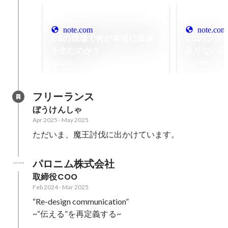
note.com
note.com
CSの現場で何が本当に価値
CSのプロ
を生むのか？
足りない日
すべき本当
Sep 2025
Sep 2025
フリーランス
ぼうけんしゃ
Apr 2025
-
May 2025
ただいま、魔王討伐に出かけています。
パロニム株式会社
取締役COO
Feb 2024
-
Mar 2025
“Re-design communication”

~“伝える”を再定義する~