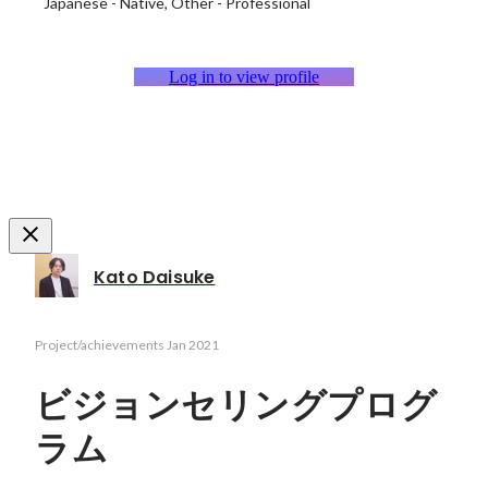
Japanese
-
Native
Other
-
Professional
Log in to view profile
Kato Daisuke
Project/achievements
Jan 2021
ビジョンセリングプログ
ラム