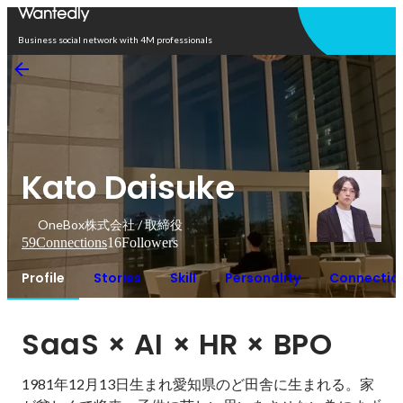
Open in app
Business social network with 4M professionals
Kato Daisuke
OneBox株式会社 / 取締役
59
Connections
16
Followers
Profile
Stories
Skill
Personality
Connectio
SaaS × AI × HR × BPO
1981年12月13日生まれ愛知県のど田舎に生まれる。家