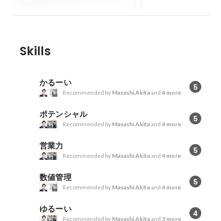
Skills
かるーい
5
Recommended by
Masashi Akita
and
4 more
ポテンシャル
5
Recommended by
Masashi Akita
and
4 more
営業力
5
Recommended by
Masashi Akita
and
4 more
数値管理
5
Recommended by
Masashi Akita
and
4 more
ゆるーい
4
Recommended by
Masashi Akita
and
3 more