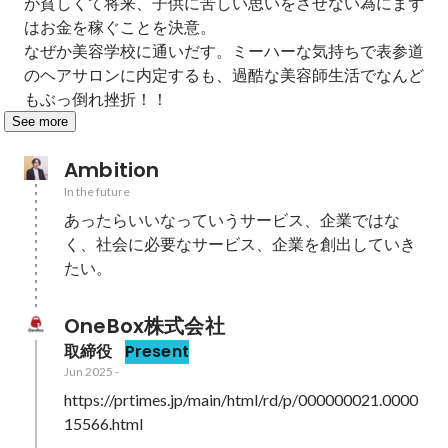
が貧しくて将来、子供に苦しい思いをさせない為にまず
はお金を稼ぐことを決意。

なぜか美容学校に通いだす。ミーハーな気持ちで表参道
のヘアサロンに内定するも、過酷な美容師生活でなんど
もぶっ倒れ挫折！！
See more
Ambition
In the future
あったらいいなっていうサービス、企業ではな
く、社会に必要なサービス、企業を創出していき
たい。
OneBox株式会社
取締役
Present
Jun 2025
-
https://prtimes.jp/main/html/rd/p/000000021.0000
15566.html