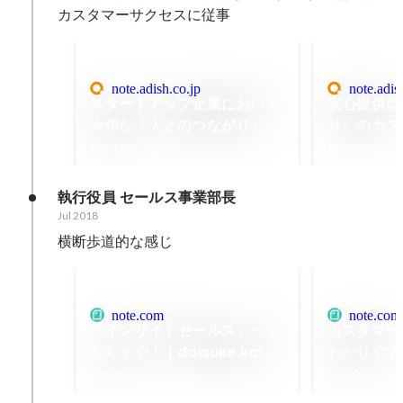
カスタマーサクセスに従事
note.adish.co.jp
note.adis
スタートアップ企業において
安心提供に
大切な「人とのつながり」｜
り」のカス
アディッシュ公式note
ス？！
May 2022
Apr 2022
執行役員 セールス事業部長
Jul 2018
横断歩道的な感じ
note.com
note.com
「インサイトセールス」って
カスタマー
なんぞや！｜daisuke.kato
わかりやす
｜note
単なことで
Oct 2021
Sep 2021
daisuke.