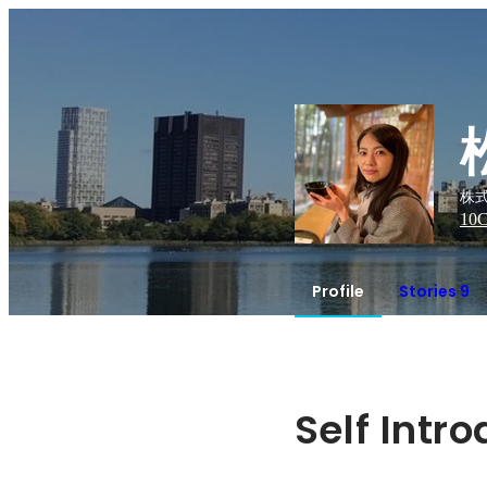
株式
10
C
Profile
Stories 9
Self Intr