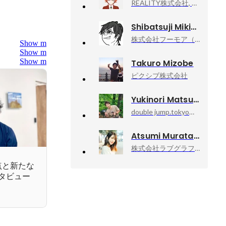
REALITY株式会社, プロダクト本部 Engagementグループ シニアマネージャー
Shibatsuji Mikiya
株式会社フーモア（Whomor）, 代表取締役社長
Show more
Show more
Show more
Takuro Mizobe
ピクシブ株式会社
Yukinori Matsuya
double jump.tokyo株式会社, 取締役COO プロデューサー部
Atsumi Murata
株式会社ラブグラフ, Co-founder & CCO
点と新たな
タビュー