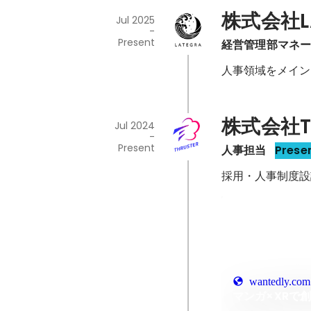
株式会社L
Jul 2025
-
Present
経営管理部マネー
人事領域をメイン
株式会社TH
Jul 2024
-
Present
人事担当
Prese
採用・人事制度設
wantedly.com
マンガ×XRで