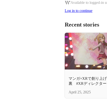
Available to logged-in u
Log in to continue
Recent stories
マンガ×XRで創り上
裏 #XRディレクタ
April 25, 2025