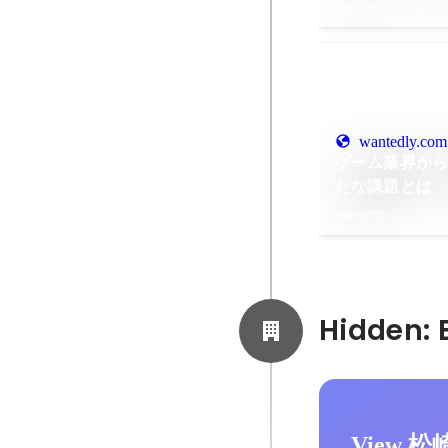
Apr 2025
wantedly.com
ゲーム業界から
たな課題とは 
タビュー
Mar 2025
View 松