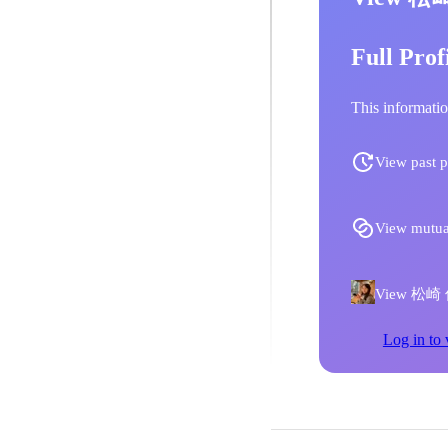
Full Prof
This informatio
View past p
View mutua
View 松崎 佳織
Log in to 