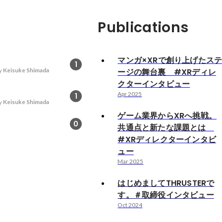
Publications
マンガ×XRで創り上げたス
1
y
Keisuke Shimada
ージの舞台裏 #XRディレ
クターインタビュー
Apr 2025
1
y
Keisuke Shimada
ゲーム業界からXRへ挑戦。
0
共通点と新たな課題とは
#XRディレクターインタビ
ュー
Mar 2025
はじめましてTHRUSTERで
す。＃取締役インタビュー
Oct 2024