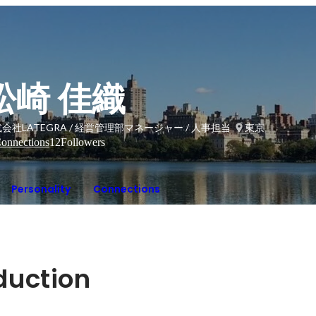
松崎 佳織
会社LATEGRA / 経営管理部マネージャー / 人事担当
東京
onnections
12
Followers
Personality
Connections
oduction