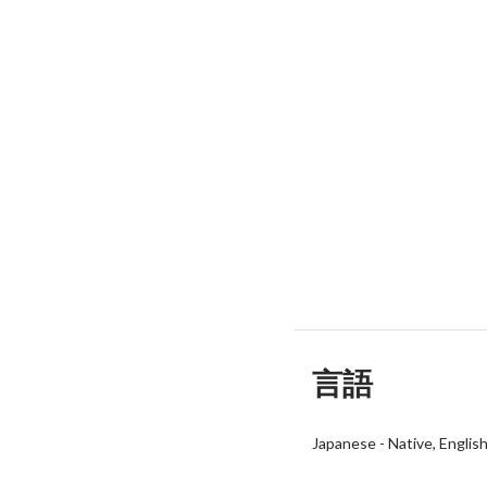
言語
Japanese
-
Native
Englis