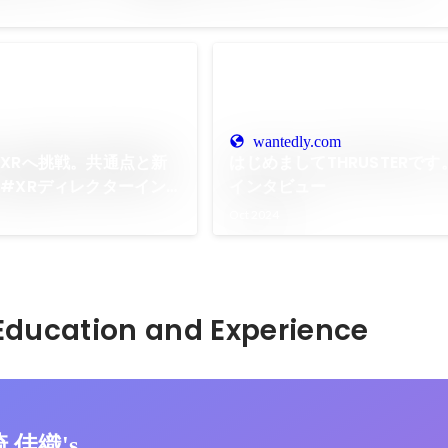
wantedly.com
XRへ挑戦。共通点と新
はじめましてTHRUSTERで
#XRディレクターイン
インタビュー
Oct 2024
Hidden: Education and Experience	
崎 佳織's