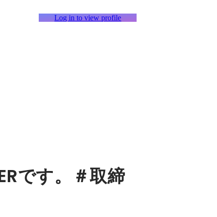
Log in to view profile
TERです。＃取締