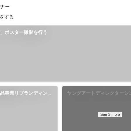
イナー
をする
イ」ポスター撮影を行う
粧品事業リブランディング
ヤングアートディレクターシ
2010に登壇
See 3 more