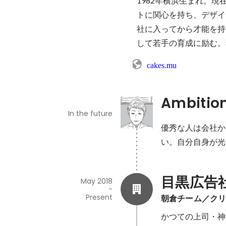
1982年横浜生まれ。
トに関心を持ち、デザイ
社に入ってから才能を持
して若手の育成に励む。
cakes.mu
Ambitio
In the future
優秀な人は会社か
い。自分自身が光
目黒広告
May 2018
-
Present
朝倉チーム／ク
かつての上司・神