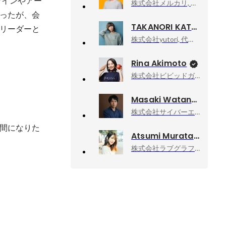
ザインやアー
株式会社メルカリ, メルペイ エキスパート（Android）
ったが、会
TAKANORI KATAISHI
リーダーと
株式会社yutori, 代表取締役社長
Rina Akimoto
株式会社ビビッドガーデン, 代表取締役社長
Masaki Watanabe
株式会社サイバーエージェント, 新R25編集長
間になりた
Atsumi Murata
株式会社ラブグラフ, Co-founder & CCO