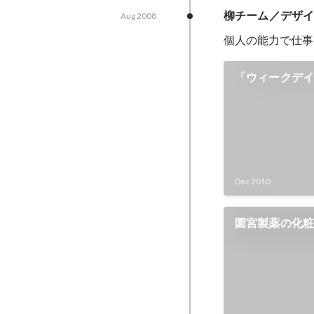
柳チーム／デザ
Aug 2008
個人の能力で仕事
「ウィークデ
Dec 2010
園宮製薬の化
提案を行う