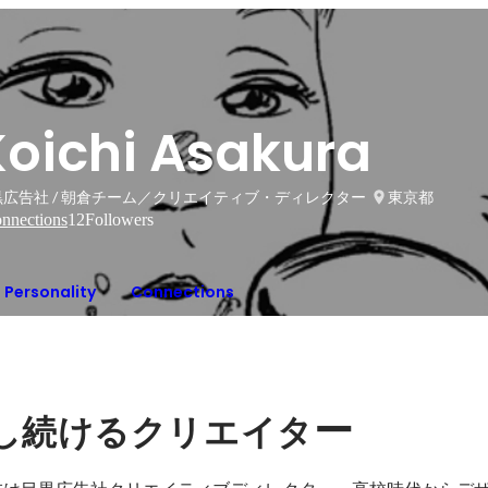
Koichi Asakura
黒広告社 / 朝倉チーム／クリエイティブ・ディレクター
東京都
nnections
12
Followers
Personality
Connections
ー
し続けるクリエイタ