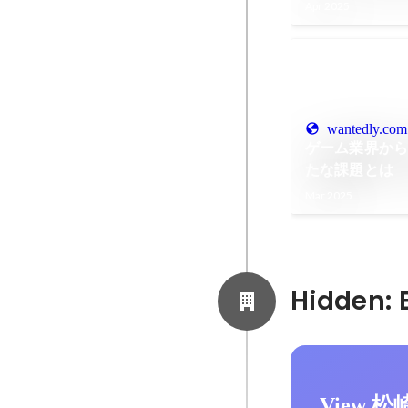
Apr 2025
wantedly.com
ゲーム業界から
たな課題とは 
タビュー
Mar 2025
View 松