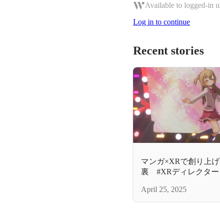
Available to logged-in u
Log in to continue
Recent stories
マンガ×XRで創り上
裏 #XRディレクタ
April 25, 2025