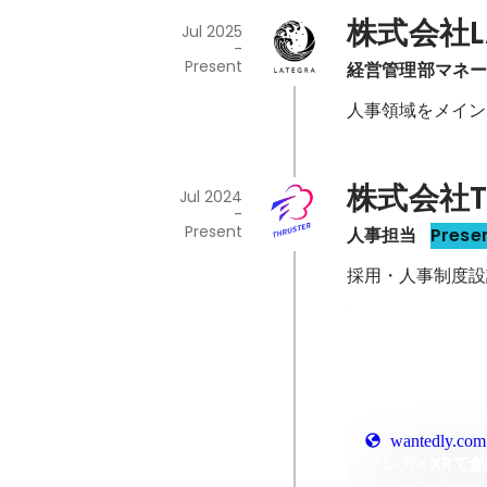
株式会社L
Jul 2025
-
Present
経営管理部マネー
人事領域をメイン
株式会社TH
Jul 2024
-
Present
人事担当
Prese
採用・人事制度設
wantedly.com
マンガ×XRで