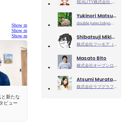
REALITY株式会社, プロダクト本部 Engagementグループ シニアマネージャー
Yukinori Matsuya
double jump.tokyo株式会社, 取締役COO プロデューサー部
Show more
Show more
Show more
Shibatsuji Mikiya
株式会社フーモア（Whomor）, 代表取締役社長
Masato Bito
株式会社オープンロジ, 執行役員CTO
Atsumi Murata
株式会社ラブグラフ, Co-founder & CCO
点と新たな
タビュー