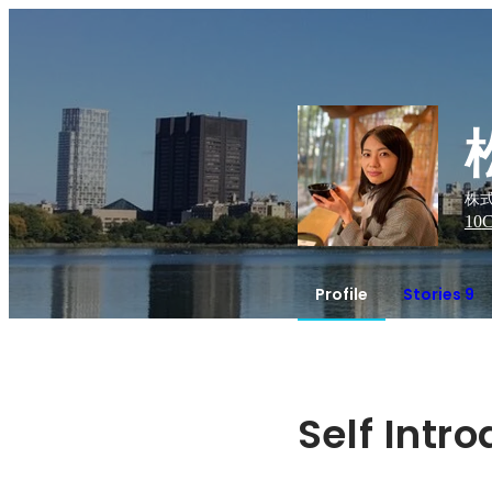
株式
10
C
Profile
Stories 9
Self Intr