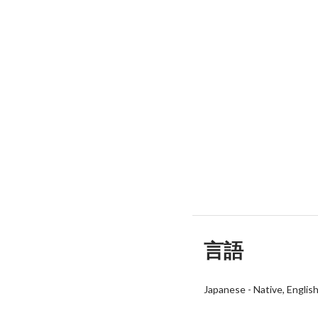
言語
Japanese
-
Native
Englis