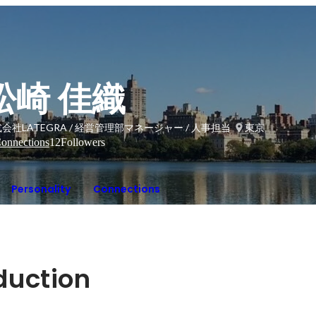
松崎 佳織
会社LATEGRA / 経営管理部マネージャー / 人事担当
東京
onnections
12
Followers
Personality
Connections
oduction