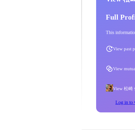
Full Prof
This informatio
View past p
View mutua
View 松崎 佳織
Log in to 