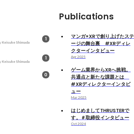
Publications
マンガ×XRで創り上げたス
1
y
Keisuke Shimada
ージの舞台裏 #XRディレ
クターインタビュー
Apr 2025
1
y
Keisuke Shimada
ゲーム業界からXRへ挑戦。
0
共通点と新たな課題とは
#XRディレクターインタビ
ュー
Mar 2025
はじめましてTHRUSTERで
す。＃取締役インタビュー
Oct 2024