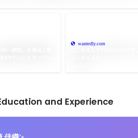
wantedly.com
XRへ挑戦。共通点と新
はじめましてTHRUSTERで
#XRディレクターイン
インタビュー
Oct 2024
Hidden: Education and Experience	
崎 佳織's