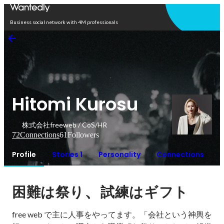
Open in app
Business social network with 4M professionals
Hitomi Kurosu
株式会社freeweb / CoS/HR
72
Connections
61
Followers
Profile
Stories 1
Personality
Connections
、
困難は祭り
試練はギフト
free web で主に人事をやってます。「会社という神輿を