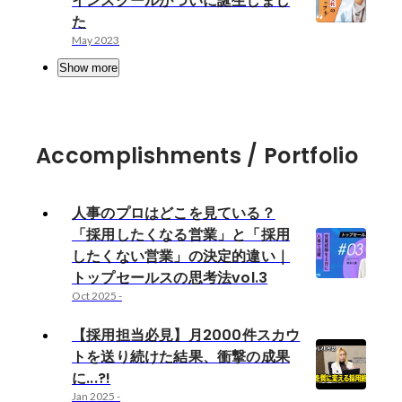
インスクールがついに誕生しまし
た
May 2023
Show more
Accomplishments / Portfolio
人事のプロはどこを見ている？
「採用したくなる営業」と「採用
したくない営業」の決定的違い｜
トップセールスの思考法vol.3
Oct 2025
-
【採用担当必見】月2000件スカウ
トを送り続けた結果、衝撃の成果
に...?!
Jan 2025
-