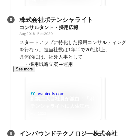
ングプラット
公開" 編 最終回〜 | Squad
beyond（
beyond
ド）」のPR
株式会社ポテンシャライト
導入事例です
コンサルタント・採用広報
Aug 2018
-
Feb 2020
スタートアップに特化した採用コンサルティング
を行なう。担当社数は1年半で20社以上。

具体的には、社外人事として

　・採用戦略立案→運用
See more
MVP
Oct 2019
wantedly.com
創業二人目社員が激白！「ポ
テンシャライトに人生狂わさ
れた」その真相は・・・ |
Mar 2023
Potentialight Culture
インバウンドテクノロジー株式会社