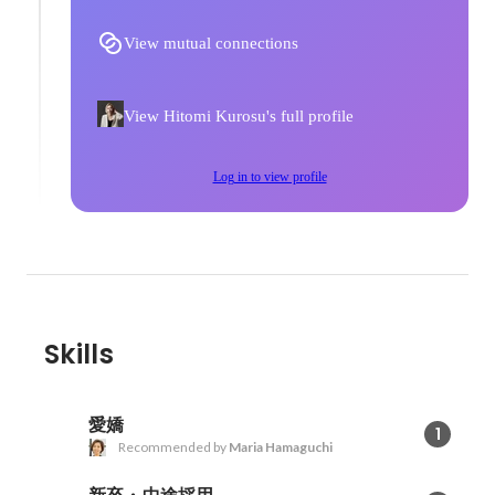
View mutual connections
View Hitomi Kurosu's full profile
Log in to view profile
Skills
愛嬌
1
Recommended by
Maria Hamaguchi