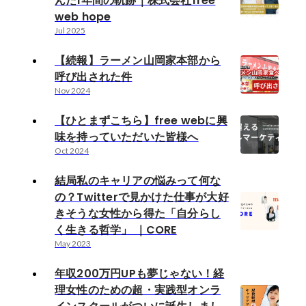
んだ1年間の軌跡｜株式会社free
web hope
Jul 2025
【続報】ラーメン山岡家本部から
呼び出された件
Nov 2024
【ひとまずこちら】free webに興
味を持っていただいた皆様へ
Oct 2024
結局私のキャリアの悩みって何な
の？Twitterで見かけた仕事が大好
きそうな女性から得た「自分らし
く生きる哲学」 ｜CORE
May 2023
年収200万円UPも夢じゃない！経
理女性のための超・実践型オンラ