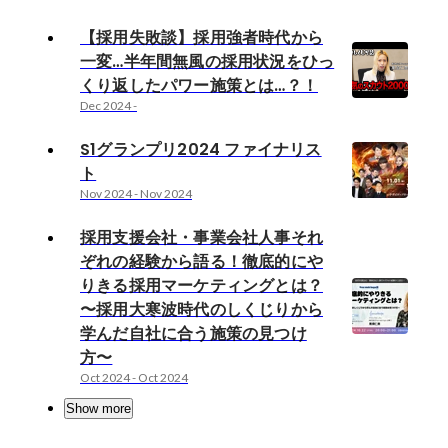
【採用失敗談】採用強者時代から
一変…半年間無風の採用状況をひっ
くり返したパワー施策とは…？！
Dec 2024
-
S1グランプリ2024 ファイナリス
ト
Nov 2024
-
Nov 2024
採用支援会社・事業会社人事それ
ぞれの経験から語る！徹底的にや
りきる採用マーケティングとは？
〜採用大寒波時代のしくじりから
学んだ自社に合う施策の見つけ
方〜
Oct 2024
-
Oct 2024
Show more