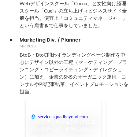
Webデザインスクール「Cucua」と女性向け経理
スクール「Cuel」の立ち上げ→ビジネスサイド全
般を担当。便宜上「コミュニティマネージャー」
という肩書きで仕事をしていました。
Marketing Div. / Planner
Mar 2020
BtoB・BtoC問わずランディングページ制作を中
心にデザイン以外の工程（マーケティング・プラ
ンニング・コピーライティング・ディレクショ
ン）に加え、企業のSNSのオーガニック運用・コ
ンサルやPR記事執筆、イベントプロモーションを
担当。
導入事例_株
service.squadbeyond.com
デジタル広告
【ノンフィクション】LPに鬼
善」まで全工
強い会社って、本当にLPに鬼
完結させる、
Mar 2021
-
Aug
強いの？〜広告配信結果 "全
Aug 2021