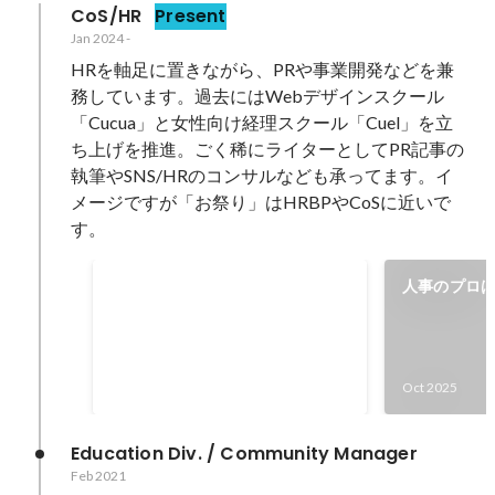
CoS/HR
Present
Jan 2024
-
HRを軸足に置きながら、PRや事業開発などを兼
務しています。過去にはWebデザインスクール
「Cucua」と女性向け経理スクール「Cuel」を立
ち上げを推進。ごく稀にライターとしてPR記事の
執筆やSNS/HRのコンサルなども承ってます。イ
メージですが「お祭り」はHRBPやCoSに近いで
す。
14期全社MVP
人事のプロ
「採用した
Oct 2025
したくない
トップセール
Oct 2025
Education Div. / Community Manager
Feb 2021