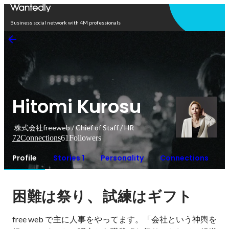
Open in app
Business social network with 4M professionals
Hitomi Kurosu
株式会社freeweb / Chief of Staff / HR
72
Connections
61
Followers
Profile
Stories 1
Personality
Connections
、
困難は祭り
試練はギフト
free web で主に人事をやってます。「会社という神輿を