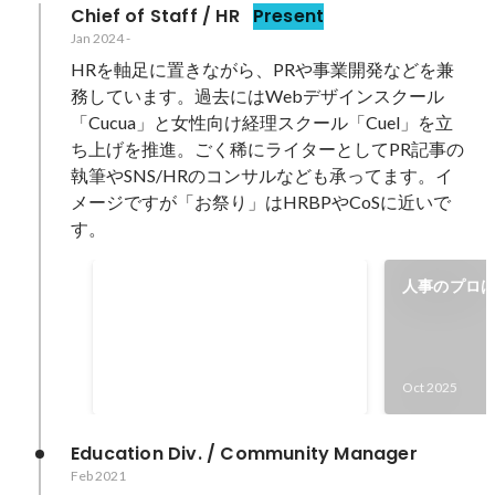
Chief of Staff / HR
Present
Jan 2024
-
HRを軸足に置きながら、PRや事業開発などを兼
務しています。過去にはWebデザインスクール
「Cucua」と女性向け経理スクール「Cuel」を立
ち上げを推進。ごく稀にライターとしてPR記事の
執筆やSNS/HRのコンサルなども承ってます。イ
メージですが「お祭り」はHRBPやCoSに近いで
す。
14期全社MVP
人事のプロ
「採用した
Oct 2025
したくない
トップセール
Oct 2025
Education Div. / Community Manager
Feb 2021