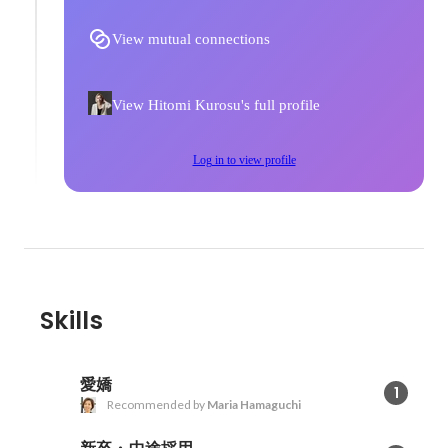
View mutual connections
View Hitomi Kurosu's full profile
Log in to view profile
Skills
愛嬌
1
Recommended by
Maria Hamaguchi