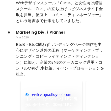
Webデザインスクール「Cucua」と女性向け経理
スクール「Cuel」の立ち上げ→ビジネスサイド全
般を担当。便宜上「コミュニティマネージャー」
という肩書きで仕事をしていました。
Marketing Div. / Planner
Mar 2020
BtoB・BtoC問わずランディングページ制作を中
心にデザイン以外の工程（マーケティング・プラ
ンニング・コピーライティング・ディレクショ
ン）に加え、企業のSNSのオーガニック運用・コ
ンサルやPR記事執筆、イベントプロモーションを
担当。
導入事例_株
service.squadbeyond.com
デジタル広告
【ノンフィクション】LPに鬼
善」まで全工
強い会社って、本当にLPに鬼
完結させる、
Mar 2021
-
Aug
強いの？〜広告配信結果 "全
Aug 2021