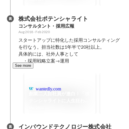
ングプラット
公開" 編 最終回〜 | Squad
beyond（
beyond
ド）」のPR
株式会社ポテンシャライト
導入事例です
コンサルタント・採用広報
Aug 2018
-
Feb 2020
スタートアップに特化した採用コンサルティング
を行なう。担当社数は1年半で20社以上。

具体的には、社外人事として

　・採用戦略立案→運用
See more
MVP
Oct 2019
wantedly.com
創業二人目社員が激白！「ポ
テンシャライトに人生狂わさ
れた」その真相は・・・ |
Mar 2023
Potentialight Culture
インバウンドテクノロジー株式会社