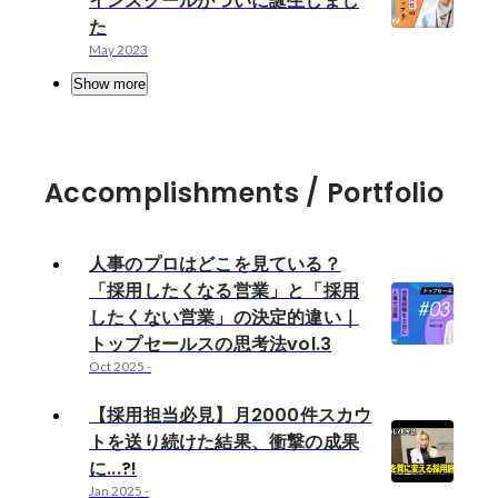
インスクールがついに誕生しまし
た
May 2023
Show more
Accomplishments / Portfolio
人事のプロはどこを見ている？
「採用したくなる営業」と「採用
したくない営業」の決定的違い｜
トップセールスの思考法vol.3
Oct 2025
-
【採用担当必見】月2000件スカウ
トを送り続けた結果、衝撃の成果
に...?!
Jan 2025
-