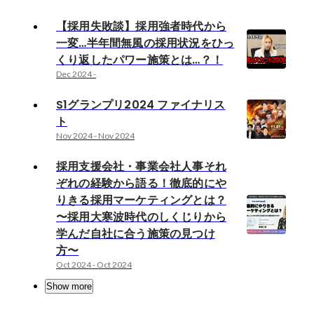
【採用失敗談】採用強者時代から
一変…半年間無風の採用状況をひっ
くり返したパワー施策とは…？！
Dec 2024
-
S1グランプリ2024 ファイナリス
ト
Nov 2024
-
Nov 2024
採用支援会社・事業会社人事それ
ぞれの経験から語る！徹底的にや
りきる採用マーケティングとは？
〜採用大寒波時代のしくじりから
学んだ自社に合う施策の見つけ
方〜
Oct 2024
-
Oct 2024
Show more