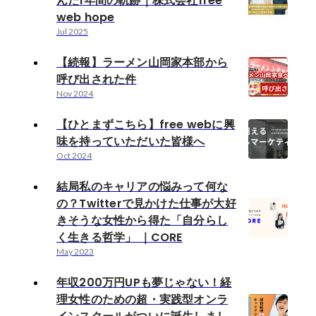
んだ1年間の軌跡｜株式会社free
web hope
Jul 2025
【続報】ラーメン山岡家本部から
呼び出された件
Nov 2024
【ひとまずこちら】free webに興
味を持っていただいた皆様へ
Oct 2024
結局私のキャリアの悩みって何な
の？Twitterで見かけた仕事が大好
きそうな女性から得た「自分らし
く生きる哲学」 ｜CORE
May 2023
年収200万円UPも夢じゃない！経
理女性のための超・実践型オンラ