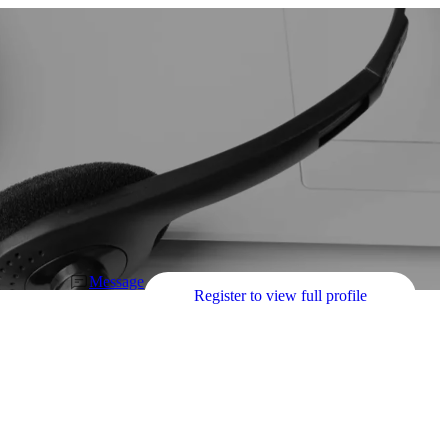
O
Message
Register to view full profile