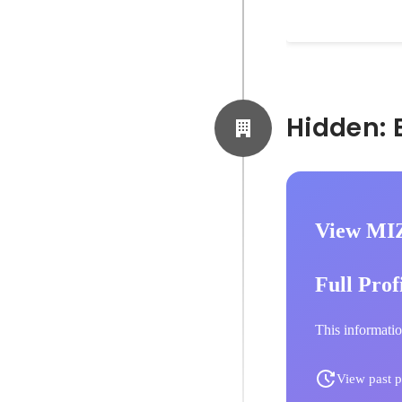
View M
Full Prof
This informatio
View past p