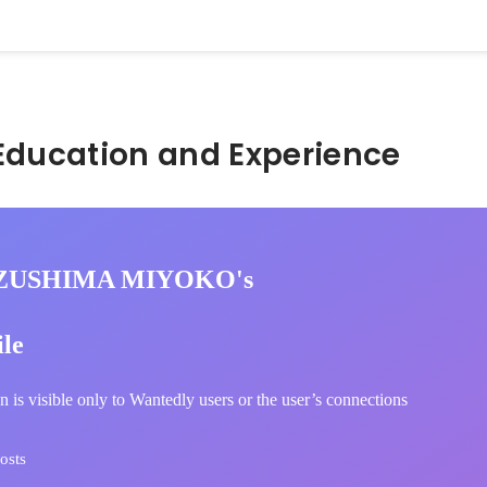
Hidden: Education and Experience	
IZUSHIMA MIYOKO's
ile
n is visible only to Wantedly users or the user’s connections
osts