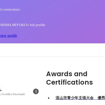
l connections
SHIMA MIYOKO's full profile
view profile
Awards and
Certifications
ん
1
y
Yoshiko Moriwaki
流山市青少年主張大会 優