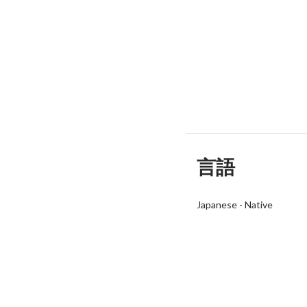
言語
Japanese
-
Native