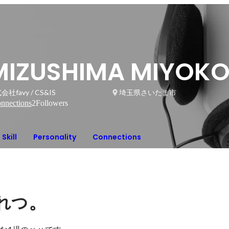
MIZUSHIMA MIYOK
会社favy / CS&IS
埼玉県さいたま市
nnections
2
Followers
Skill
Personality
Connections
。
れつ