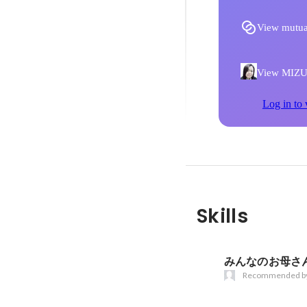
View mutua
View MIZU
Log in to 
Skills
みんなのお母さ
Recommended b