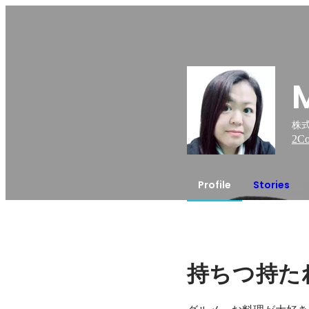
株式
2
Co
Profile
Stories
持ちつ持た