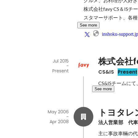
グルメ、お料理が大好き
株式会社favy CS＆
スタマーサポート、各種
See more
inshoku-support.j
株式会社f
Jul 2015
-
Present
CS&IS
Present
CS&ISチーム
See more
トヨタレ
May 2006
-
Apr 2008
法人営業部　代
主に事故車輛の代