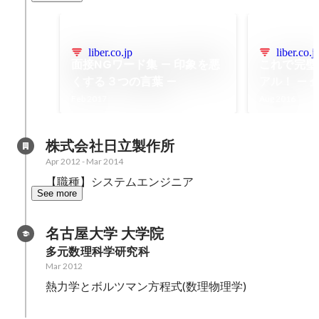
liber.co.jp
liber.co.j
面接NGワード集 — 印象を悪
これで完璧
くする３つの言葉 —
アル！ —
方、教えま
Feb 2017
Aug 2016
株式会社日立製作所
Apr 2012
-
Mar 2014
【職種】システムエンジニア
See more
名古屋大学 大学院
多元数理科学研究科
Mar 2012
熱力学とボルツマン方程式(数理物理学)