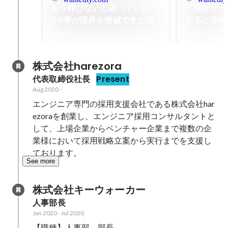
もう伸びないと思っていた
「自社サー
CV率が限界を突破できた理
すると決め
由とは。「開業freee」LP制
え以上のサ
Dec 2021
Oct 2021
作裏話
でした」B
ンタビュー
株式会社harezora
ウス様
代表取締役社長
Present
Aug 2020
-
エンジニア専門の採用支援会社である株式会社har
ezoraを創業し、エンジニア採用コンサルタントと
して、上場企業からベンチャー企業まで複数の企
業様において採用戦略立案から実行までを支援し
ております。
See more
株式会社キーウォーカー
人事部長
Jan 2020
-
Jul 2020
【職種】人事部　部長
