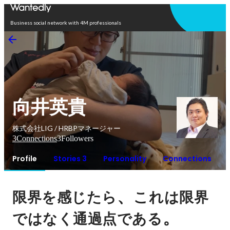
Open in app
Business social network with 4M professionals
向井英貴
株式会社LIG / HRBPマネージャー
3
Connections
3
Followers
Profile
Stories 3
Personality
Connections
、
限界を感じたら
これは限界
。
ではなく通過点である