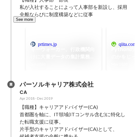
私が入社することによって人事部を新設し、採用
全般ならびに制度構築などに従事
See more
prtimes.jp
qiita.com
キーウォーカー、行政機関向
Pythonの
けに大量データの集計業務を
のかをじっ
自動化する「KW Data
Jun 2020
May 2020
Aggregation」サービスを
リリース
パーソルキャリア株式会社
CA
Apr 2018
-
Dec 2019
【職種】キャリアアドバイザー(CA)

首都圏を軸に、IT領域(ITコンサル含む)に特化し
た転職支援に従事。 

片手型のキャリアアドバイザー(CA)として、 

候補者支援の全般に携わる。   