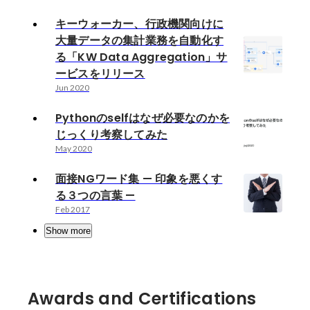
キーウォーカー、行政機関向けに
大量データの集計業務を自動化す
る「KW Data Aggregation」サ
ービスをリリース
Jun 2020
Pythonのselfはなぜ必要なのかを
じっくり考察してみた
May 2020
面接NGワード集 — 印象を悪くす
る３つの言葉 —
Feb 2017
Show more
Awards and Certifications