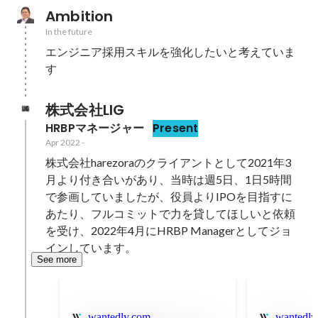
Ambition
In the future
エンジニア採用スキルを強化したいと考えていま
す
株式会社LIG
HRBPマネージャー
Present
Apr 2022
-
株式会社harezoraのクライアントとして2021年3
月より付き合いがあり、当時は週5日、1日5時間
で参画していましたが、役員よりIPOを目指すに
あたり、フルコミットで力を貸してほしいと依頼
を受け、2022年4月にHRBP Managerとしてジョ
インしています。
See more
wantedly.com
wantedly