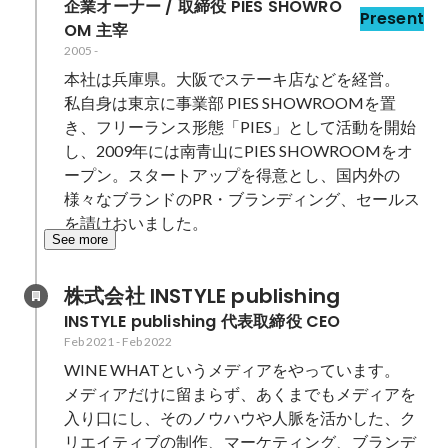
企業オーナー / 取締役 PIES SHOWRO
Present
OM 主宰
2005
-
本社は兵庫県。大阪でステーキ店などを経営。

私自身は東京に事業部 PIES SHOWROOMを置
き、フリーランス形態「PIES」として活動を開始
し、2009年には南青山にPIES SHOWROOMをオ
ープン。スタートアップを得意とし、国内外の
様々なブランドのPR・ブランディング、セールス
を請けおいました。
See more
株式会社 INSTYLE publishing 
INSTYLE publishing 代表取締役 CEO
Feb 2021
-
Feb 2022
WINE WHATというメディアをやっています。

メディアだけに留まらず、あくまでもメディアを
入り口にし、そのノウハウや人脈を活かした、ク
リエイティブの制作、マーケティング、ブランデ