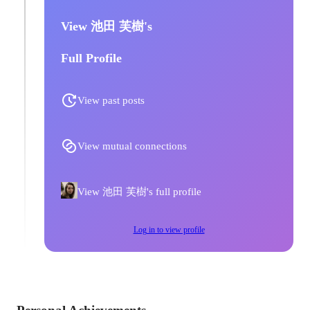
View 池田 芙樹's
Full Profile
View past posts
View mutual connections
View 池田 芙樹's full profile
Log in to view profile