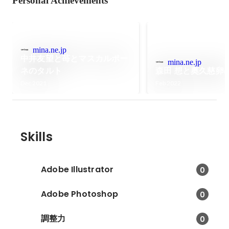
Personal Achievements
mina.ne.jp
中井友望と苺とマスカルポー
mina.ne.jp
ネのタルト
森田 想と奥久慈卵
Dec 2021
Feb 2022
Skills
Adobe Illustrator
0
Adobe Photoshop
0
調整力
0