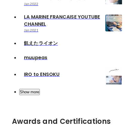
Jan 2022
LA MARINE FRANCAISE YOUTUBE
CHANNEL
Jan 2021
飢えたライオン
muupeas
IRO to ENSOKU
Show more
Awards and Certifications