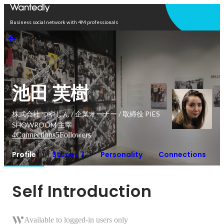
Open in app
Business social network with 4M professionals
池田 芙樹
株式会社 つやしん / 企業オーナー / 取締役 PIES
SHOWROOM 主宰
4
Connections
5
Followers
Profile
Stories 7
Personality
Connections
Self Introduction
Available to logged-in users only