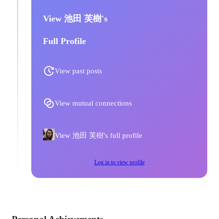
View 池田 芙樹's
Full Profile
View past posts
View mutual connections
View 池田 芙樹's full profile
Log in to view profile