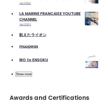
Jan 2022
LA MARINE FRANCAISE YOUTUBE
CHANNEL
Jan 2021
飢えたライオン
muupeas
IRO to ENSOKU
Show more
Awards and Certifications