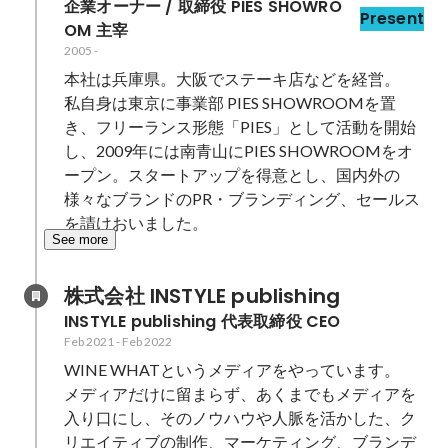
企業オーナー / 取締役 PIES SHOWRO
Present
OM 主宰
2005
-
本社は兵庫県。大阪でステーキ店などを経営。

私自身は東京に事業部 PIES SHOWROOMを置
き、フリーランス形態「PIES」として活動を開始
し、2009年には南青山にPIES SHOWROOMをオ
ープン。スタートアップを得意とし、国内外の
様々なブランドのPR・ブランディング、セールス
を請けおいました。
See more
株式会社 INSTYLE publishing 
INSTYLE publishing 代表取締役 CEO
Feb 2021
-
Feb 2022
WINE WHATというメディアをやっています。

メディアだけに留まらず、あくまでもメディアを
入り口にし、そのノウハウや人脈を活かした、ク
リエイティブの制作、マーケティング、ブランデ