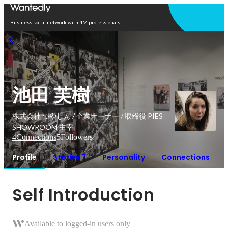
Open in app
Business social network with 4M professionals
池田 芙樹
株式会社 つやしん / 企業オーナー / 取締役 PIES
SHOWROOM 主宰
4
Connections
5
Followers
Profile
Stories 7
Personality
Connections
Self Introduction
Available to logged-in users only