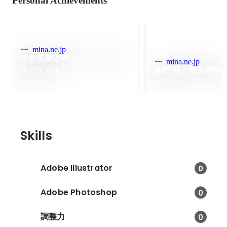
Personal Achievements
mina.ne.jp
中井友望と苺とマスカルポー
mina.ne.jp
ネのタルト
森田 想と奥久慈卵
Dec 2021
Feb 2022
Skills
Adobe Illustrator
0
Adobe Photoshop
0
調整力
0