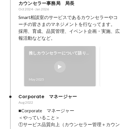
カウンセラー事務局　局長
Oct 2024
-
Jan 2026
Smart相談室のサービスであるカウンセラーやコ
ーチの皆さまのマネジメントを行なってます。

採用、育成、品質管理、イベント企画・実施、広
報活動などなど。
推しカウンセラーについて語りま
カウンセラ
した🎙️
Oct 2024
May 2025
Corporate　マネージャー
Aug 2022
■Corporate　マネージャー

＜やっていること＞

①サービス品質向上（カウンセラー管理＋カウン