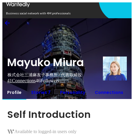
Open in app
Business social network with 4M professionals
Mayuko Miura
株式会社三浦麻友子事務所 / 代表取締役
41
Connections
46
Followers
Profile
Stories 7
Personality
Connections
Self Introduction
Available to logged-in users only