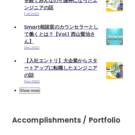
を経てみんなの守護神になったエ
ンジニアの話
Feb 2023
Smart相談室のカウンセラーとし
て働くとは？【Vol.1 西山賢治さ
ん】
Dec 2022
【入社エントリ】大企業からスタ
ートアップに転職したエンジニア
の話
Nov 2022
Show more
Accomplishments / Portfolio