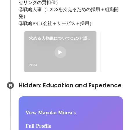
セリングの質担保）

②戦略人事（T2D3を支えるための採用＋組織開
発）

③戦略PR（会社＋サービス＋採用）
求める人物像についてCEOと語り
入社承諾率
ました。
Aug 2022
-
Sep 
2024
Hidden: Education and Experience	
View Mayuko Miura's
Full Profile