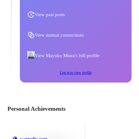
View past posts
View mutual connections
View Mayuko Miura's full profile
Log in to view profile
Personal Achievements
wantedly.com