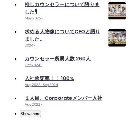
推しカウンセラーについて語りま
した🎙️
May 2025
-
求める人物像についてCEOと語り
ました。
2024
-
カウンセラー所属人数 260人
Oct 2024
-
入社承諾率！！ 100%
Aug 2022
-
Sep 2024
１人目、Corporateメンバー入社
Aug 2022
-
Show more