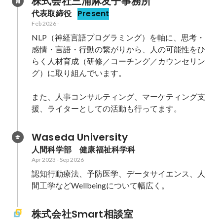
株式会社三浦麻友子事務所
代表取締役
Present
Feb 2026
-
NLP（神経言語プログラミング）を軸に、思考・
感情・言語・行動の繋がりから、人の可能性をひ
らく人材育成（研修／コーチング／カウンセリン
グ）に取り組んでいます。

また、人事コンサルティング、マーケティング支
援、ライターとしての活動も行ってます。
Waseda University
人間科学部　健康福祉科学科
Apr 2023
-
Sep 2026
認知行動療法、予防医学、データサイエンス、人
間工学などWellbeingについて幅広く。
株式会社Smart相談室