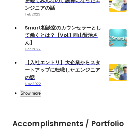
を経てみんなの守護神になったエ
ンジニアの話
Feb 2023
Smart相談室のカウンセラーとし
て働くとは？【Vol.1 西山賢治さ
ん】
Dec 2022
【入社エントリ】大企業からスタ
ートアップに転職したエンジニア
の話
Nov 2022
Show more
Accomplishments / Portfolio