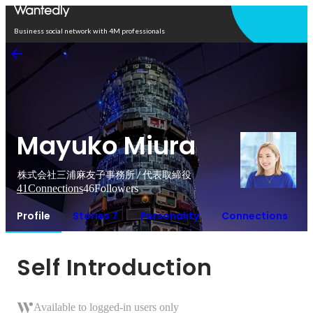
Open in app
Business social network with 4M professionals
Mayuko Miura
株式会社三浦麻友子事務所 / 代表取締役
41
Connections
46
Followers
Profile
Stories 7
Personality
Connections
Self Introduction
Available to logged-in users only