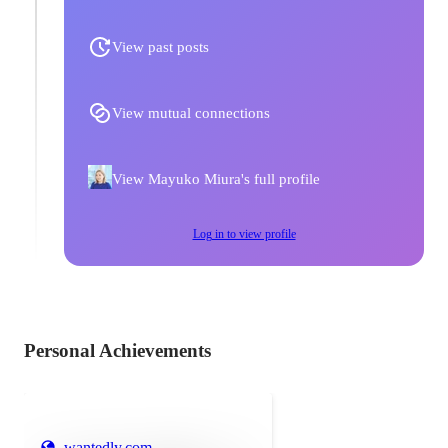
View past posts
View mutual connections
View Mayuko Miura's full profile
Log in to view profile
Personal Achievements
wantedly.com