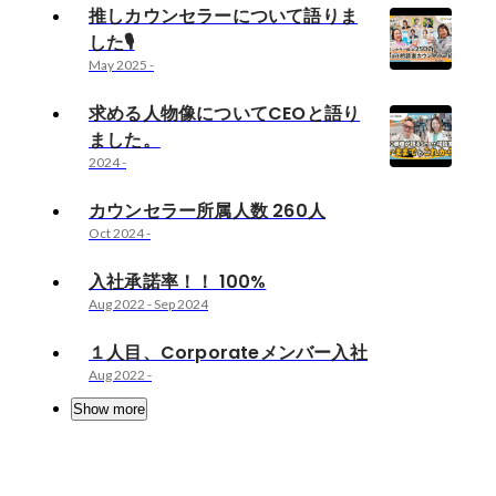
推しカウンセラーについて語りま
した🎙️
May 2025
-
求める人物像についてCEOと語り
ました。
2024
-
カウンセラー所属人数 260人
Oct 2024
-
入社承諾率！！ 100%
Aug 2022
-
Sep 2024
１人目、Corporateメンバー入社
Aug 2022
-
Show more