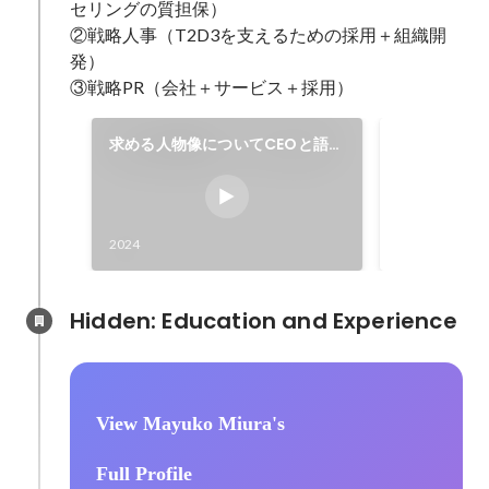
セリングの質担保）

②戦略人事（T2D3を支えるための採用＋組織開
発）

③戦略PR（会社＋サービス＋採用）
求める人物像についてCEOと語り
入社承諾率
ました。
Aug 2022
-
Sep 
2024
Hidden: Education and Experience	
View Mayuko Miura's
Full Profile