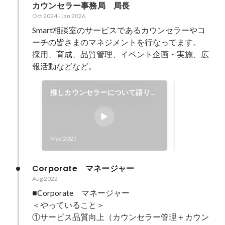
カウンセラー事務局　局長
Oct 2024
-
Jan 2026
Smart相談室のサービスであるカウンセラーやコ
ーチの皆さまのマネジメントを行なってます。

採用、育成、品質管理、イベント企画・実施、広
報活動などなど。
推しカウンセラーについて語りま
カウンセラ
した🎙️
Oct 2024
May 2025
Corporate　マネージャー
Aug 2022
■Corporate　マネージャー

＜やっていること＞

①サービス品質向上（カウンセラー管理＋カウン