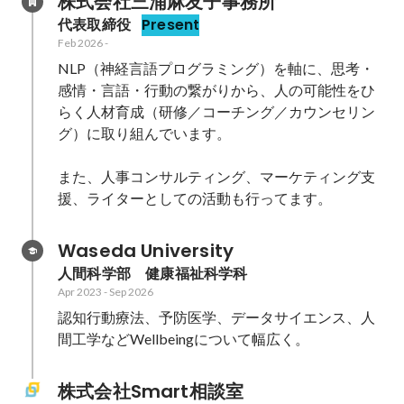
株式会社三浦麻友子事務所
代表取締役
Present
Feb 2026
-
NLP（神経言語プログラミング）を軸に、思考・
感情・言語・行動の繋がりから、人の可能性をひ
らく人材育成（研修／コーチング／カウンセリン
グ）に取り組んでいます。

また、人事コンサルティング、マーケティング支
援、ライターとしての活動も行ってます。
Waseda University
人間科学部　健康福祉科学科
Apr 2023
-
Sep 2026
認知行動療法、予防医学、データサイエンス、人
間工学などWellbeingについて幅広く。
株式会社Smart相談室