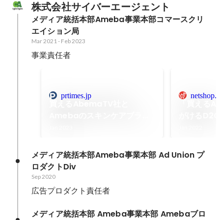
株式会社サイバーエージェント
メディア統括本部Ameba事業本部コマースクリ
エイション局
Mar 2021
-
Feb 2023
事業責任者
prtimes.jp
netshop.i
買えるAbemaTV社と
「買えるA
Amebaのスキンケアブラン
がけるD2
ド「BORDER FREE
客体験を支
Jan 2023
Jan 2022
cosmetics」から毛穴より
ンゲージメ
小さい※1濃密マイクロ炭酸※2
ームとは？ 
メディア統括本部Ameba事業本部 Ad Union プ
泡の洗顔料を新発売
担当者フォ
ロダクトDiv
Sep 2020
広告プロダクト責任者
メディア統括本部 Ameba事業本部 Amebaブロ