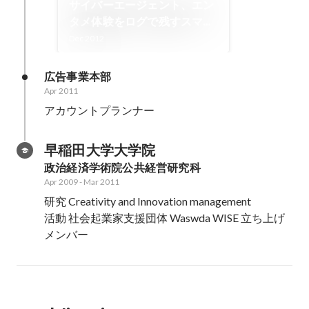
サイバーエージェント、エン
タメ体験をログで残すスマホ
向けエンタメログコミュニテ
Dec 2012
ィ「ゴラクログ」を提供開始
| vsmedia
広告事業本部
Apr 2011
アカウントプランナー
早稲田大学大学院
政治経済学術院公共経営研究科
Apr 2009
-
Mar 2011
研究 Creativity and Innovation management

活動 社会起業家支援団体 Waswda WISE 立ち上げ
メンバー