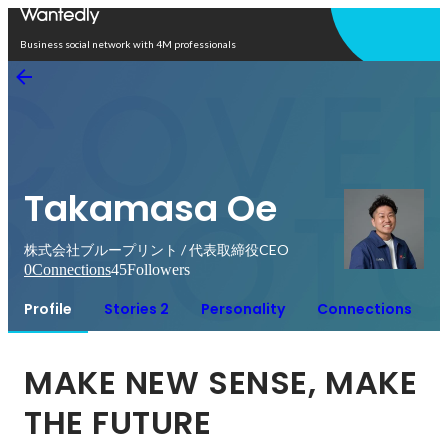
Open in app
Business social network with 4M professionals
Takamasa Oe
株式会社ブループリント / 代表取締役CEO
0
Connections
45
Followers
Profile
Stories 2
Personality
Connections
MAKE NEW SENSE, MAKE 
THE FUTURE