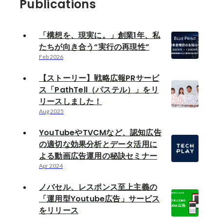
Publications
「構想を、現実に。」創業1年、私
たちが向き合う“実行の再現性”
Feb 2026
【ストーリー】戦略広報PRサービ
ス「PathTell（パステル）」をリ
リースしました！
Aug 2025
YouTubeやTVCMなど、認知広告
の適切な効果分析とデータ活用に
よる動画広告運用の秘訣セミナー
Apr 2024
ノバセル、レスポンス至上主義の
「運用型Youtube広告」サービス
をリリース