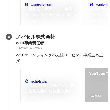
wantedly.com
wantedly
「構想を、現実に。」創業1
【ストーリ
年、私たちが向き合う“実行
ービス「Pa
の再現性”
ル）」をリ
Feb 2026
Aug 2025
ノバセル株式会社
WEB事業責任者
Feb 2023
-
Apr 2025
WEBマーケティングの支援サービス・事業立ち上
げ
YouTube
techplay.jp
YouTubeやTVCMなど、認
知広告の適切な効果分析とデ
ータ活用による動画広告運用
Jan 2024
Apr 2024
の秘訣セミナー