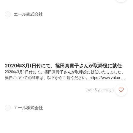
を参照ください。
https://prtimes.jp/main/html/rd/p/000000001.000073135.htmlまた、エー
ル株式会社では、事業拡大に向けて、積極的に採用活動を行っていま
エール株式会社
す。オープンポジションでの募集もしていますが、特に以下の4つのポ
ジションで共に働ける方を募集しています。●セールス/...
2020年3月1日付にて、篠田真貴子さんが取締役に就任
2020年3月1日付にて、篠田真貴子さんが取締役に就任いたしました。
就任についての詳細は、以下からご覧ください。https://www.value-
press.com/pressrelease/237213 引き続き、社外人材によるオンライン
1on1サービス「YeLL」を通して、社会の役に立てるよう事業を進めて
over 6 years ago
参ります。
エール株式会社