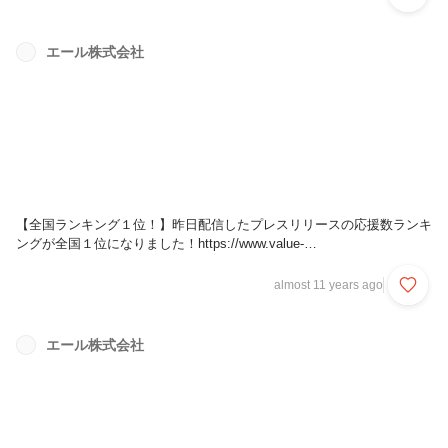
だきました。 本記事では、昨今重要性が見直され始めている「1on1」
の価値とは何なのか？ そして、なぜ今の時代に1on1の重要性が叫ばれ
ているのか？ 1on1を機能させるには何が必要なのか？ という点につ
エール株式会社
いてお話をしています。 「1on1」に興味がある！という方は、ぜひご
覧ください！ ■“Self Awareness...
【全国ランキング１位！】昨日配信したプレスリリースの応援数ランキ
ングが全国１位になりました！https://www.value-
press.com/pressrelease/151110みなさま、いつも応援ありがとうござ
います！
almost 11 years ago
エール株式会社