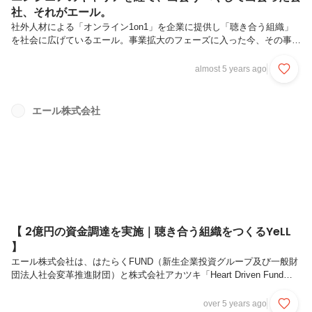
社、それがエール。
社外人材による「オンライン1on1」を企業に提供し「聴き合う組織」
を社会に広げているエール。事業拡大のフェーズに入った今、その事業
基盤をITの側面から進化させていくエンジニア人材の募集を積極的に行
っています。そこで、エールのエンジニアってどんな人たち？という疑
almost 5 years ago
問に答えるため、2021年9月に中途入社される村山 健一郎さんにイン
タビューを行いました！エンジニアとしてキャリアを歩まれてきた中
で、エールとどのように出会い、ジョインすることになったのか、入社
エール株式会社
前に語っていただきましたので、ぜひご覧ください！ー村山さんのこれ
までの経歴を教えてください。新卒で入社した会社はtoB向けにERPパ
ッケージ...
【 2億円の資金調達を実施｜聴き合う組織をつくるYeLL
】
エール株式会社は、はたらくFUND（新生企業投資グループ及び一般財
団法人社会変革推進財団）と株式会社アカツキ「Heart Driven Fund」
を引受先とした第三者割当増資により、2億円の資金調達を完了しまし
たことをお知らせいたします。詳細については、以下のプレスリリース
over 5 years ago