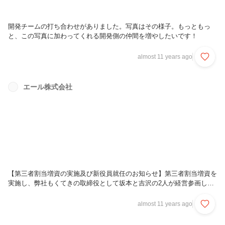
開発チームの打ち合わせがありました。写真はその様子。もっともっ
と、この写真に加わってくれる開発側の仲間を増やしたいです！
almost 11 years ago
エール株式会社
【第三者割当増資の実施及び新役員就任のお知らせ】第三者割当増資を
実施し、弊社もくてきの取締役として坂本と吉沢の2人が経営参画しま
す。YeLLが新たなステージへ。今後とも、よろしくお願いします！上
記の内容で本日、プレスリリースを配信いたしました。ぜひ御覧くださ
almost 11 years ago
い。https://www.atpress.ne.jp/news/76841＜YeLL HP＞http://yell4u.jp/
＜もくてき HP＞http://mokuteki.co.jp/