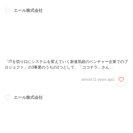
エール株式会社
「ITを切り口にシステムを変えていく新進気鋭のベンチャー企業でのプ
ロジェクト」の3事業のうちの1つとして、「ココナラ」さん
「Talknote」さんと共にYeLLをご紹介いただきました。企業間レンタル
移籍プラットフォームを運営するローンディールさんの記事です。ぜひ
almost 11 years ago
御覧ください！http://news.merumo.ne.jp/article/genre/3527673
エール株式会社