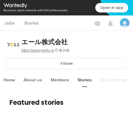
Open in app
Business social network with 0M professionals
Jobs
Stories
エール株式会社
https://www.yell4u.jp
東京都
Follow
Home
About us
Members
Stories
Job postings
Featured stories