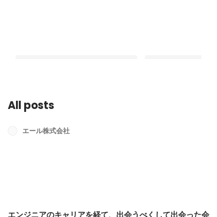
All posts
エンジニアのキャリアを経て、出会う
【 2億円の資金調達を
べくして出会った会社、それがエー
織をつくるYeLL 】
エール株式会社
ル。
Latest
Latest
エンジニアのキャリアを経て、出会うべくして出会った会