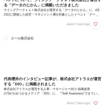
る「データのじかん」に掲載いただきました
ウイングアーク１ｓｔ株式会社が運営する「データのじかん」に、4月
23日に開催した経営・マネジメント層を対象としたイベント「データ
で見るエンゲージメントと1on1〜数字が語る強い組織の作り方〜」の
詳細を掲載していただきました。 この会では以下の登壇者をお迎え
about 7 years ago
し、エンゲージメントと1on1をデータ視点で語りました。その仔細な
内容を分かりやすく記述していただいておりますので、”エンゲージメ
ント”と”1on1”についてご興味がお有りの方はぜひご覧ください。 ■登壇
エール株式会社
者働きごこち研究所 代表取締役 ワークスタイルクリエイター 藤野貴
教氏（モデレーター）ウイングアーク１ｓｔ株式会社 人事ソリューシ
ョン...
代表櫻井のインタビュー記事が、株式会社アトラエが運営
する「DIO」に掲載されました
株式会社アトラエが運営する人事・マネージャー向け 組織改善
の”Do”がみつかるメディア 「DIO」に、『“Self Awareness”できていま
すか？――自己理解をし、感情をオープンにした1on1が組織を強くす
る理由』と題して弊社代表の櫻井へのインタビュー記事を掲載していた
about 7 years ago