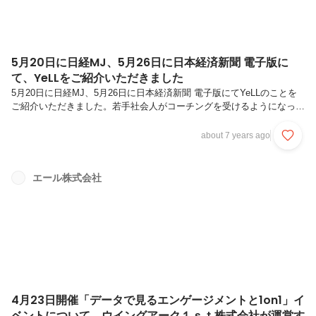
5月20日に日経MJ、5月26日に日本経済新聞 電子版に
て、YeLLをご紹介いただきました
5月20日に日経MJ、5月26日に日本経済新聞 電子版にてYeLLのことを
ご紹介いただきました。若手社会人がコーチングを受けるようになって
きた、という事例と時代背景が記されている中、企業向けのサービスと
してYeLLを取り上げていただいております。 今の若手社会人がコーチ
about 7 years ago
ングを受けた際のリアルな声が分かりやすく記されておりますので、ぜ
ひご覧ください。 ■日本経済新聞 電子版 – 頼りは上司よりSNSの他
人 若者、自腹でコーチング（会員であれば閲覧可能です）
エール株式会社
https://www.nikkei.com/article/DGXMZO44965470X10C19A5H11A00/
4月23日開催「データで見るエンゲージメントと1on1」イ
ベントについて、ウイングアーク１ｓｔ株式会社が運営す