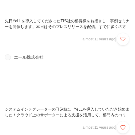
先日YeLLを導入してくださったTIS社の部長様をお招きし、事例セミナ
ーを開催します。本日はそのプレスリリースを配信。すでに多くの方に
お申し込みいただいていて、感謝です！もっと多くの方にYeLLを知っ
ていただきたいので、引き続き参加者募集中！https://www.value-
almost 11 years ago
press.com/pressrelease/151110
エール株式会社
システムインテグレーターのTIS様に、YeLLを導入していただき始めま
した！クラウド上のサポーターによる支援を活用して、部門内のコミュ
ニケーション活性化とマネジメント強化に取り組んでいただいていま
す。以下プレスリリースをぜひご覧ください！
almost 11 years ago
https://www.atpress.ne.jp/news/77865