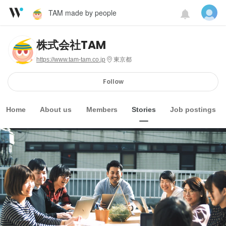
TAM made by people
株式会社TAM
https://www.tam-tam.co.jp
東京都
Follow
Home
About us
Members
Stories
Job postings