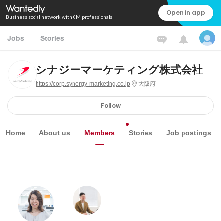
Open in app
Business social network with 0M professionals
Jobs
Stories
シナジーマーケティング株式会社
https://corp.synergy-marketing.co.jp
大阪府
Follow
Home
About us
Members
Stories
Job postings