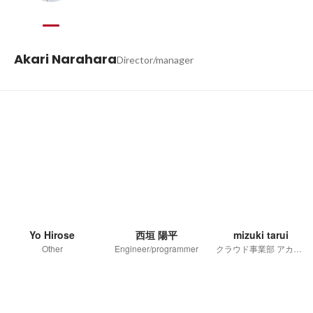
Akari Narahara
Director/manager
Yo Hirose
西垣 陽平
mizuki tarui
Other
Engineer/programmer
クラウド事業部 アカウントソリューションG マネージャー