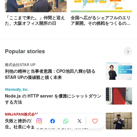
「ここまで来た。」仲間と迎え
全国へ広がるシェアフルのエリ
た、大阪オフィス開所の日
ア展開。その挑戦をつくるの
は、一人ひとり。
Popular stories
株式会社STAR UP
利他の精神と当事者意識：CPO池田八輝が語る
STAR UPの価値観と描く未来
Wantedly, Inc.
Node.js の HTTP server を優雅にシャットダウン
する方法
NINJAPAN株式会社
失敗と挫折の連続から這い上がり続ける壮絶な人
生。社長に今までとこれからを聞いてみた。