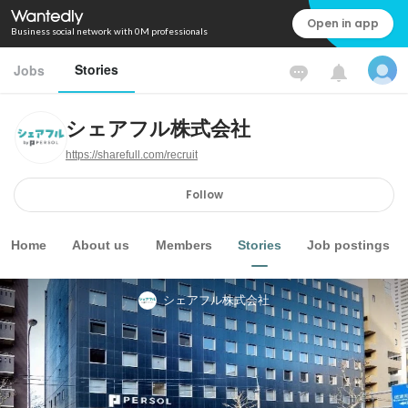
Open in app
Business social network with 0M professionals
Stories
Jobs
シェアフル株式会社
https://sharefull.com/recruit
Follow
Home
About us
Members
Stories
Job postings
シェアフル株式会社