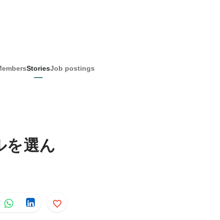
Members
Stories
Job postings
ルを選ん