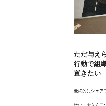
ただ与え
行動で組
置きたい
最終的にシェア
はい、大きく二