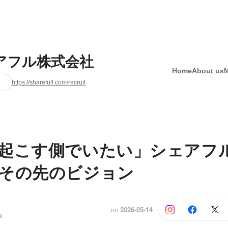
アフル株式会社
Home
About us
https://sharefull.com/recruit
起こす側でいたい」シェアフ
その先のビジョン
on
2026-05-14
室