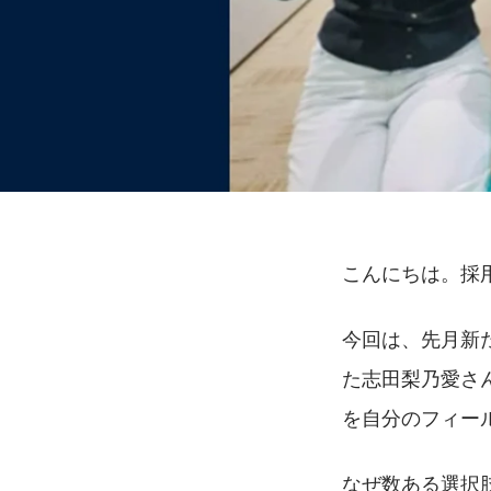
こんにちは。採
今回は、先月新
た志田梨乃愛さ
を自分のフィー
なぜ数ある選択