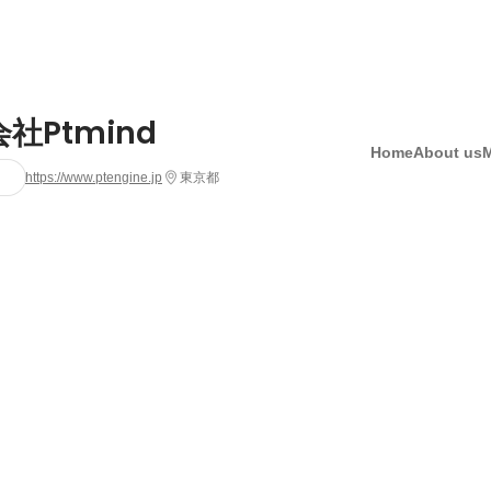
社Ptmind
Home
About us
https://www.ptengine.jp
東京都