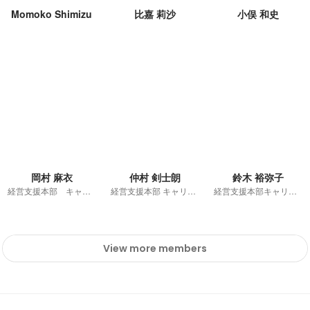
Momoko Shimizu
比嘉 莉沙
小俣 和史
岡村 麻衣
仲村 剣士朗
鈴木 裕弥子
経営支援本部 キャリア事業領域
経営支援本部 キャリア事業領域
経営支援本部キャリア事業領域
View more members