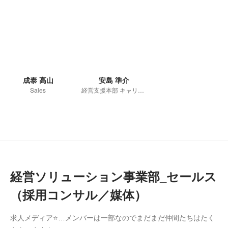
成泰 高山
安島 準介
Sales
経営支援本部 キャリア事業領域部
経営ソリューション事業部_セールス
（採用コンサル／媒体）
求人メディア⭐…メンバーは一部なのでまだまだ仲間たちはたく