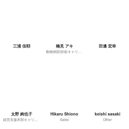
三浦 佳耶
楠見 アキ
田邊 宏幸
動物病院領域/キャリアアドバイザー/リーダー
太野 絢也子
Hikaru Shiono
keishi sasaki
経営支援本部キャリア事業領域
Sales
Other