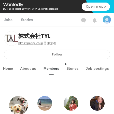
Open in app
Business social network with 0M professionals
Jobs
Stories
株式会社TYL
https://pet-tyl.co.jp
東京都
Follow
Home
About us
Members
Stories
Job postings