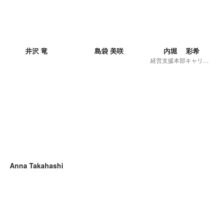
井沢 竜
島袋 美咲
内堀 彩希
経営支援本部キャリア事業領域
Anna Takahashi