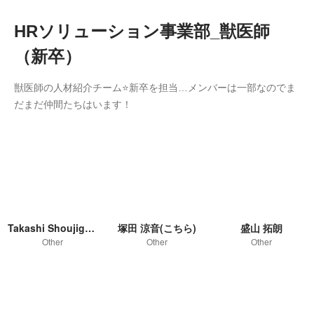
HRソリューション事業部_獣医師
（新卒）
獣医師の人材紹介チーム⭐新卒を担当…メンバーは一部なのでま
だまだ仲間たちはいます！
Takashi Shoujiguchi
塚田 涼音(こちら)
盛山 拓朗
Other
Other
Other