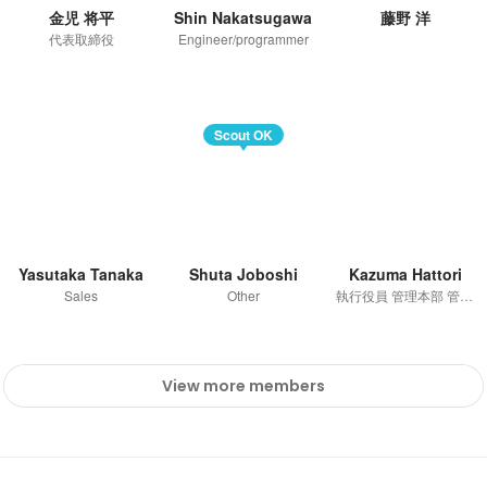
金児 将平
Shin Nakatsugawa
藤野 洋
代表取締役
Engineer/programmer
Scout OK
Yasutaka Tanaka
Shuta Joboshi
Kazuma Hattori
Sales
Other
執行役員 管理本部 管理領域
View more members