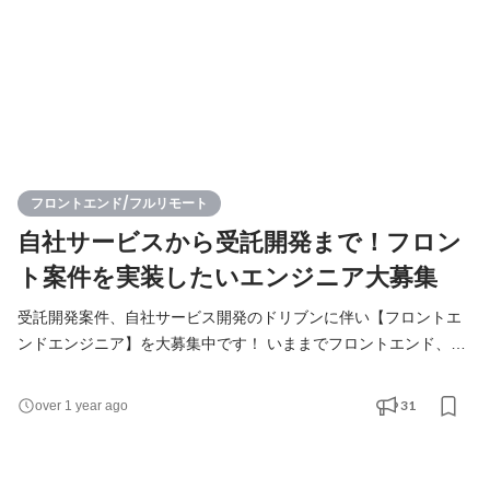
フロントエンド/フルリモート
自社サービスから受託開発まで！フロン
ト案件を実装したいエンジニア大募集
受託開発案件、自社サービス開発のドリブンに伴い【フロントエ
ンドエンジニア】を大募集中です！ いままでフロントエンド、イ
ンフラ、サーバーサイド、アプリ開発など何かしらの経験をされ
てきた方であれば歓迎です！（自身のご経験を活かしつつ、新し
31
over 1 year ago
い領域に挑戦して行きたい方大歓迎！） 現在はフロントエンドを
中心に、サーバーサイドやアプリ開発、自社サービス運営へも領
域も拡大中。 社内では受託開発チーム、オンサイト開