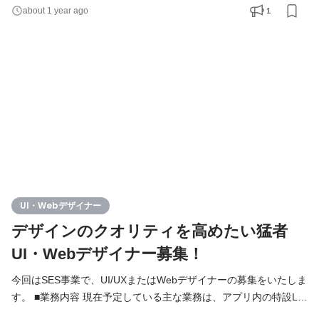
を担当していただきます。 具体的には、 ・季節ごとのイベント
1
about 1 year ago
LPの作成 ・バナーや告知物の作成 ・プロダクトや常設ページの
UI改修サポート ・ユーザー視点でプロダクトの操作性や見た目を
向上させユーザー体験価値を最大化させる 限られた時間の中で
UI・Webデザイナー
デザインのクオリティを高めたい猛者
UI・Webデザイナー募集！
今回はSES事業で、UI/UXまたはWebデザイナーの募集をいたしま
す。 ■業務内容 現在予定している主な業務は、アプリ内の特設LP
やバナー制作、既存UI改善です。 デザイナーが複数在籍している