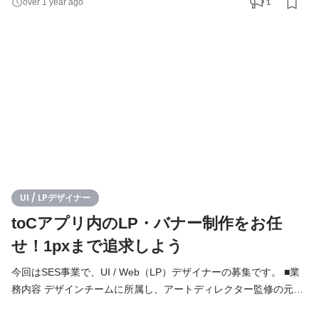
1
over 1 year ago
LPの作成 ・バナーや告知物の作成 ・プロダクトや常設ページの
UI改修サポート ・ユーザー視点でプロダクトの操作性や見た目を
向上させユーザー体験価値を最大化させる 限られた時間の中で
UI / LPデザイナー
toCアプリ内のLP・バナー制作をお任
せ！1pxまで追求しよう
今回はSES事業で、UI / Web（LP）デザイナーの募集です。 ■業
務内容 デザインチームに所属し、アートディレクター監修の元、
アプリ内の特設LPやバナー作成をメインに、UI改善サポートなど