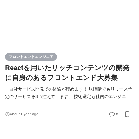
フロントエンドエンジニア
Reactを用いたリッチコンテンツの開発
に自身のあるフロントエンド大募集
・自社サービス開発での経験が積めます！ 現段階でもリリース予
定のサービスを3つ控えています。 技術選定も社内のエンジニア
が行い、開発業務を進めています。 社員の”やりたい！”を形にし
ていくため、新規事業の立ち上げなど興味がある方には挑戦でき
0
about 1 year ago
る環境です！ ・組織開発に挑戦したい方を歓迎します。 チームマ
ネジメントのご経験がある方、また今後挑戦したい方を積極的に
募集しています。 ・受託案件、開発支援案件、自社