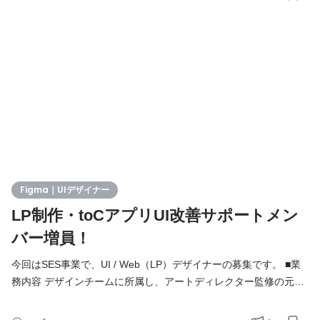
LPの作成 ・バナーや告知物の作成 ・プロダクトや常設ページの
UI改修サポート ・ユーザー視点でプロダクトの操作性や見た目を
向上させユーザー体験価値を最大化させる 限られた時間の中で
Figma｜UIデザイナー
LP制作・toCアプリUI改善サポートメン
バー増員！
今回はSES事業で、UI / Web（LP）デザイナーの募集です。 ■業
務内容 デザインチームに所属し、アートディレクター監修の元、
アプリ内の特設LPやバナー作成をメインに、UI改善サポートなど
を担当していただきます。 具体的には、 ・季節ごとのイベント