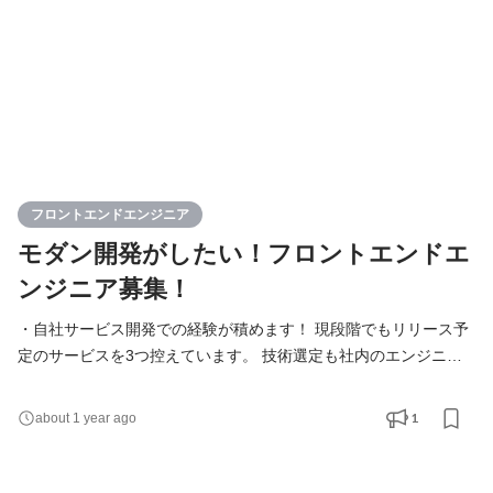
フロントエンドエンジニア
モダン開発がしたい！フロントエンドエ
ンジニア募集！
・自社サービス開発での経験が積めます！ 現段階でもリリース予
定のサービスを3つ控えています。 技術選定も社内のエンジニア
が行い、開発業務を進めています。 社員の”やりたい！”を形にし
ていくため、新規事業の立ち上げなど興味がある方には挑戦でき
1
about 1 year ago
る環境です！ ・組織開発に挑戦したい方を歓迎します。 チームマ
ネジメントのご経験がある方、また今後挑戦したい方を積極的に
募集しています。 ・受託案件、開発支援案件、自社