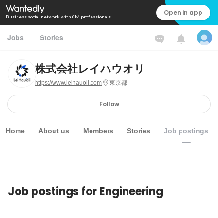
Open in app
Business social network with 0M professionals
Jobs
Stories
株式会社レイハウオリ
https://www.leihauoli.com
東京都
Follow
Home
About us
Members
Stories
Job postings
Job postings for Engineering