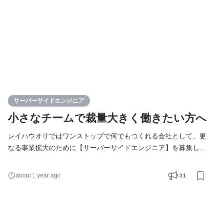
サーバーサイドエンジニア
小さなチームで裁量大きく働きたい方へ
レイハウオリではワンストップで何でもつくれる会社として、更
なる事業拡大のために【サーバーサイドエンジニア】を募集しま
す。いままでインフラ、フロントエンドをされてきた方も歓迎で
す！ 今後はサーバーサイドやアプリ開発、受託案件のみでなく自
31
about 1 year ago
社サービス運営へも領域を広げていきます。単に開発だけでな
く、組織立ち上げといった周辺の仕組みづくりから参加すること
ができます。 ＜お任せしたいこと＞ ・サーバーサイドア