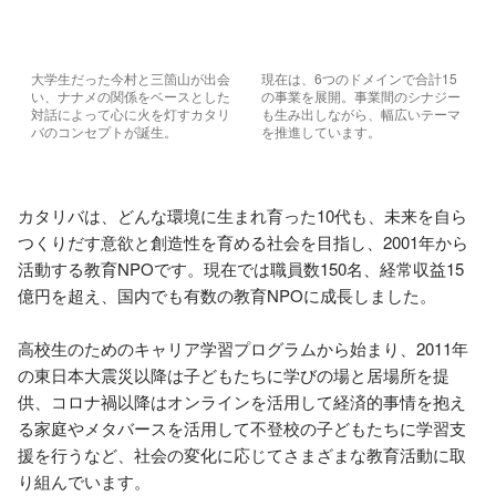
大学生だった今村と三箇山が出会
現在は、6つのドメインで合計15
い、ナナメの関係をベースとした
の事業を展開。事業間のシナジー
対話によって心に火を灯すカタリ
も生み出しながら、幅広いテーマ
バのコンセプトが誕生。
を推進しています。
カタリバは、どんな環境に生まれ育った10代も、未来を自ら
つくりだす意欲と創造性を育める社会を目指し、2001年から
活動する教育NPOです。現在では職員数150名、経常収益15
億円を超え、国内でも有数の教育NPOに成長しました。

高校生のためのキャリア学習プログラムから始まり、2011年
の東日本大震災以降は子どもたちに学びの場と居場所を提
供、コロナ禍以降はオンラインを活用して経済的事情を抱え
る家庭やメタバースを活用して不登校の子どもたちに学習支
援を行うなど、社会の変化に応じてさまざまな教育活動に取
り組んでいます。
