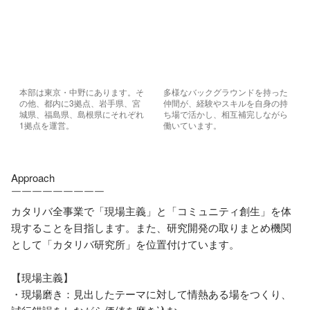
本部は東京・中野にあります。そ
多様なバックグラウンドを持った
の他、都内に3拠点、岩手県、宮
仲間が、経験やスキルを自身の持
城県、福島県、島根県にそれぞれ
ち場で活かし、相互補完しながら
1拠点を運営。
働いています。
Approach

￣￣￣￣￣￣￣￣￣

カタリバ全事業で「現場主義」と「コミュニティ創生」を体
現することを目指します。また、研究開発の取りまとめ機関
として「カタリバ研究所」を位置付けています。

【現場主義】

・現場磨き：見出したテーマに対して情熱ある場をつくり、