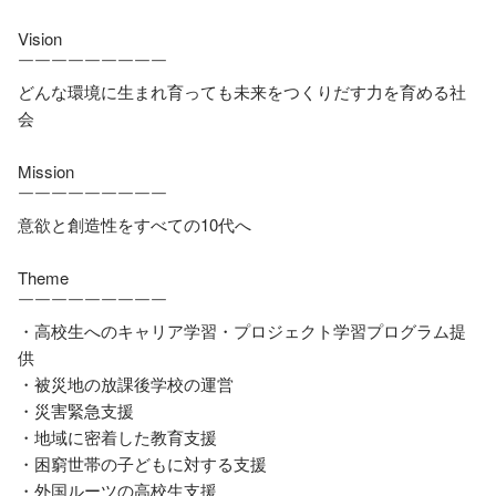
Vision

￣￣￣￣￣￣￣￣￣

どんな環境に生まれ育っても未来をつくりだす力を育める社
会

Mission

￣￣￣￣￣￣￣￣￣

意欲と創造性をすべての10代へ

Theme

￣￣￣￣￣￣￣￣￣

・高校生へのキャリア学習・プロジェクト学習プログラム提
供

・被災地の放課後学校の運営

・災害緊急支援

・地域に密着した教育支援

・困窮世帯の子どもに対する支援

・外国ルーツの高校生支援
