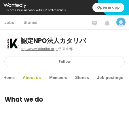
Open in app
Business social network with 0M professionals
Jobs
Stories
認定NPO法人カタリバ
http://www.katariba.or.jp
東京都
Follow
Home
About us
Members
Stories
Job postings
What we do