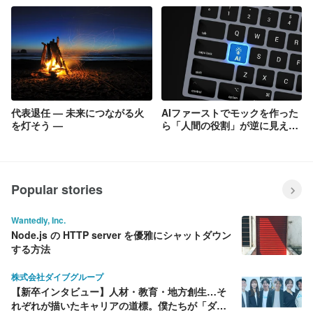
代表退任 — 未来につながる火
AIファーストでモックを作った
を灯そう —
ら「人間の役割」が逆に見えて
きた話
Popular stories
Wantedly, Inc.
Node.js の HTTP server を優雅にシャットダウン
する方法
株式会社ダイブグループ
【新卒インタビュー】人材・教育・地方創生…そ
れぞれが描いたキャリアの道標。僕たちが「ダイ