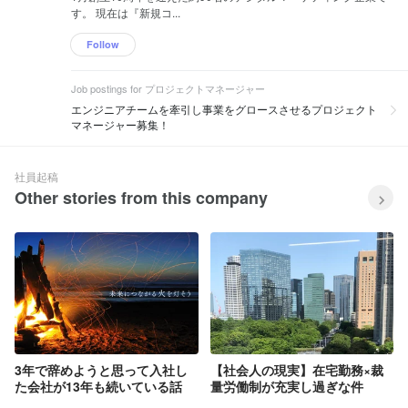
す。 現在は『新規コ...
Follow
Job postings for プロジェクトマネージャー
エンジニアチームを牽引し事業をグロースさせるプロジェクト
マネージャー募集！
社員起稿
Other stories from this company
3年で辞めようと思って入社し
【社会人の現実】在宅勤務×裁
た会社が13年も続いている話
量労働制が充実し過ぎな件