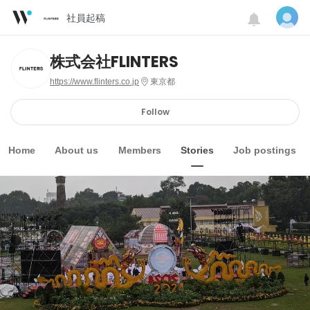
社員起稿
株式会社FLINTERS
https://www.flinters.co.jp
東京都
Follow
Home
About us
Members
Stories
Job postings