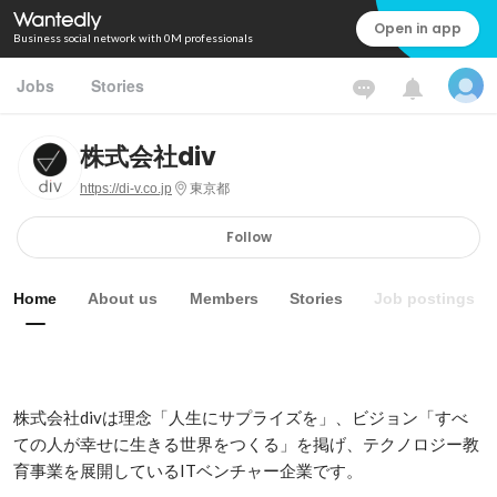
Open in app
Business social network with 0M professionals
Jobs
Stories
株式会社div
https://di-v.co.jp
東京都
Follow
Home
About us
Members
Stories
Job postings
株式会社divは理念「人生にサプライズを」、ビジョン「すべ
ての人が幸せに生きる世界をつくる」を掲げ、テクノロジー教
育事業を展開しているITベンチャー企業です。
