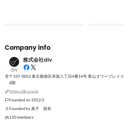
Company info
株式会社div
「役員の"やりたい”を実現させる」divの
ベンチャーのコーポレ
役員秘書
トである
〒107-0052 東京都港区赤坂八丁目4番14号
青山タワープレイス
Pinned
Pinned
6階
https://di-v.co.jp
Founded on 2012/3
Founded by 真子 就有
130 members