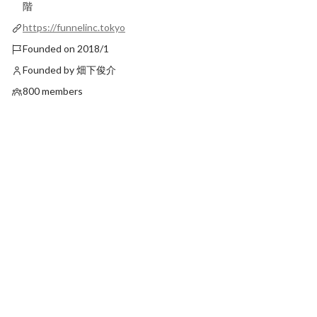
階
https://funnelinc.tokyo
Founded on 2018/1
Founded by 畑下俊介
800 members