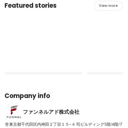
Featured stories
View more
Company info
ファンネルアド株式会社
【25卒入社式＆新卒研修】8名の新卒が入
【受賞者インタビュー
社しました🌸
本質を追求。ファンネ
顧客理解
東京都千代田区内神田２丁目１５−４
司ビルディング5階/6階/7
Latest
Latest