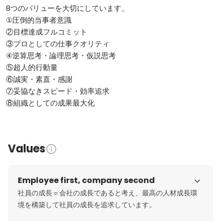
8つのバリューを大切にしています。

①圧倒的当事者意識

②目標達成フルコミット

③プロとしての仕事クオリティ

④逆算思考・論理思考・仮説思考

⑤超人的行動量

⑥誠実・素直・感謝

⑦妥協なきスピード・効率追求

⑧組織としての成果最大化
Values
Employee first, company second
社員の成長＝会社の成長であると考え、最高の人材成長環