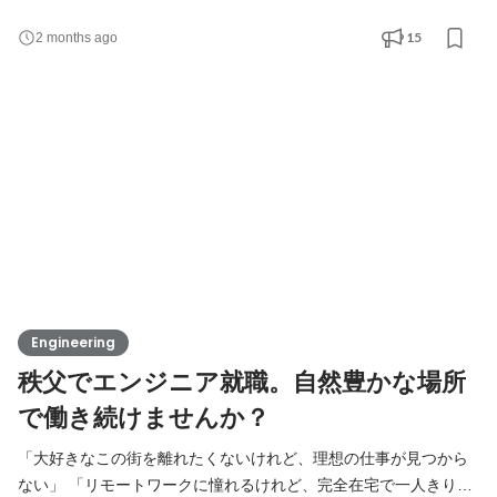
腰を据えて、じっくりスキルを磨きたい」 「大企業で埋もれるよ
りも、お互いの顔が見えるアットホームな組織で成長したい」 そ
15
2 months ago
んなあなたへ。 新しいことに挑戦したいという前向きな想い。そ
の一方で、「未経験の自分を受け入れてくれる会社はあるのか
な」「入社しても、放置されたりしないかな」と、一歩
Engineering
秩父でエンジニア就職。自然豊かな場所
で働き続けませんか？
「大好きなこの街を離れたくないけれど、理想の仕事が見つから
ない」 「リモートワークに憧れるけれど、完全在宅で一人きりの