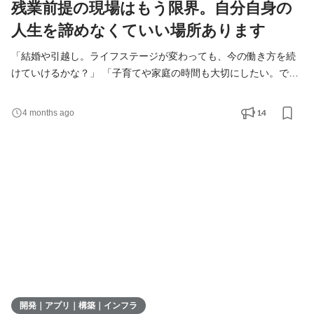
残業前提の現場はもう限界。自分自身の
人生を諦めなくていい場所あります
「結婚や引越し。ライフステージが変わっても、今の働き方を続
けていけるかな？」 「子育てや家庭の時間も大切にしたい。で
も、キャリアを止めるのは寂しい」 「残業前提の現場はもう限
界。もっと心にゆとりを持って開発を楽しみたい」 そんなあなた
14
4 months ago
へ。 仕事の手応えを感じる一方で、プライベートでも大きな変化
が訪れる。 「これからは家族との時間を優先すべき？」 「でも、
せっかく積んできた開発経験も手放したくない……」と
開発｜アプリ｜構築｜インフラ