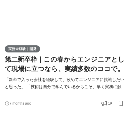
実務未経験｜開発
第二新卒枠｜この春からエンジニアとし
て現場に立つなら、実績多数のココで。
「新卒で入った会社を経験して、改めてエンジニアに挑戦したい
と思った」 「技術は自分で学んでいるからこそ、早く実務に触れ
たい！」 「この春こそ、ちゃんとエンジニアとしてキャリアをス
タートさせたい」 もし、そんな想いを抱えているなら。 わのせん
19
7 months ago
すで、実務にすぐ携われるエンジニアキャリアを描きませんか？
＜わのせんすとは？＞ わのせんすは、実務未経験からエンジニア
を育てることに実績があるIT企業です。 Webアプリケ