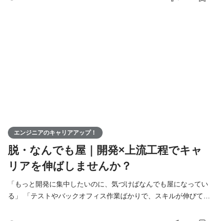
は、いつからでも「挑戦したいことを挑戦できる環境」がありま
す。 【わのせんすとは？】 わのせんすは、Web・業務システム開
発を軸にしたIT企業です。 Java・C#・JavaScriptを中心に、
エンジニアのキャリアアップ！
脱・なんでも屋｜開発×上流工程でキャ
リアを伸ばしませんか？
「もっと開発に集中したいのに、気づけばなんでも屋になってい
る」 「テストやバックオフィス作業ばかりで、スキルが伸びてる
感じがしない」 「本当は開発を極めたいし、いずれは上流工程に
も挑戦したい！」 そんな思いを抱えているあなたへ。 わのせんす