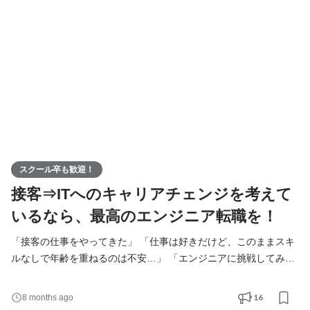
わのせんすとは？＞ わのせんすは、ソフトウェア開発に強みを持
つIT企業です。 特に近年、製造業向けシステム
スクール卒も歓迎！
接客⇒ITへのキャリアチェンジを考えて
いるなら、最高のエンジニア転職を！
「接客の仕事をやってきた」 「仕事は好きだけど、このままスキ
ルなしで年齢を重ねるのは不安…」 「エンジニアに挑戦してみた
い！」 もし今そんな気持ちを抱えているなら、 わのせんすで“安
心してエンジニアデビューできる環境”を覗いてみませんか？ 【接
16
8 months ago
客経験は“強み”になります！】 実はエンジニアの仕事には、 お客