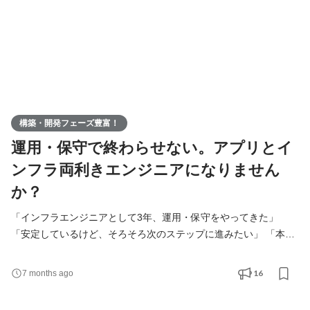
構築・開発フェーズ豊富！
運用・保守で終わらせない。アプリとイ
ンフラ両利きエンジニアになりません
か？
「インフラエンジニアとして3年、運用・保守をやってきた」
「安定しているけど、そろそろ次のステップに進みたい」 「本当
は構築にもチャレンジしたい。でも、今の会社ではなかなか任せ
てもらえない…」 そんな想いを抱えているあなたへ。 わのせんす
16
7 months ago
には、インフラの経験を活かしながら、成長の方向を広げられる
環境があるんです！ ＜わのせんすとは？＞ わのせんすは、アプリ