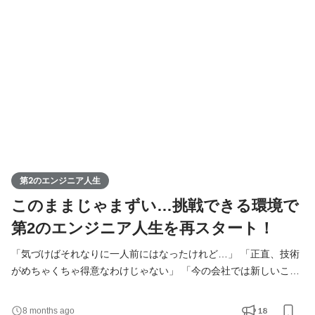
様の課題を聞いたり、 相手の意図を汲み取ったりする場面が多く
あります。 接客を通して身についた コミュ
第2のエンジニア人生
このままじゃまずい…挑戦できる環境で
第2のエンジニア人生を再スタート！
「気づけばそれなりに一人前にはなったけれど…」 「正直、技術
がめちゃくちゃ得意なわけじゃない」 「今の会社では新しいこと
を任せてもらえる場がなく、このまま時間だけが過ぎていくのが
怖い」 そんな不安や焦りを抱えているあなたへ。 わのせんすで
18
8 months ago