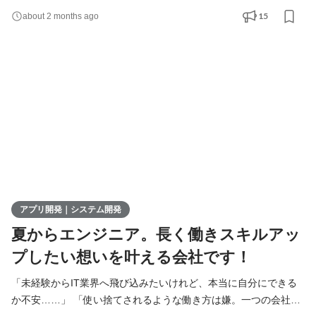
会の役に立っていると実感できる仕事がしたい」 そんなあなた
15
about 2 months ago
へ。 毎日、何気なく操作していたあのPOSレジ。混雑する時間帯
に「このボタン、もっと押しやすい位置にあればいいのに」「こ
のエラー、もっと分かりやすく表示してよ！」と、心の中でツ
アプリ開発｜システム開発
夏からエンジニア。長く働きスキルアッ
プしたい想いを叶える会社です！
「未経験からIT業界へ飛び込みたいけれど、本当に自分にできる
か不安……」 「使い捨てされるような働き方は嫌。一つの会社で