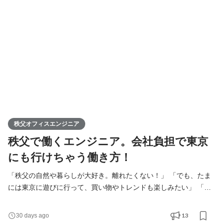
「自分がもっと仕事ができれば……」と、自分を責めてしまって
いませんか？ それはあなたの技術力不足ではなく、た
秩父オフィスエンジニア
秩父で働くエンジニア。会社負担で東京
にも行けちゃう働き方！
「秩父の自然や暮らしが大好き。離れたくない！」 「でも、たま
には東京に遊びに行って、買い物やトレンドも楽しみたい」 「完
全リモートワークは孤独そうだし、たまに都会の刺激があるくら
いが丁度いい」 そんなあなたへ。 大好きな秩父で大切な家族や友
13
30 days ago