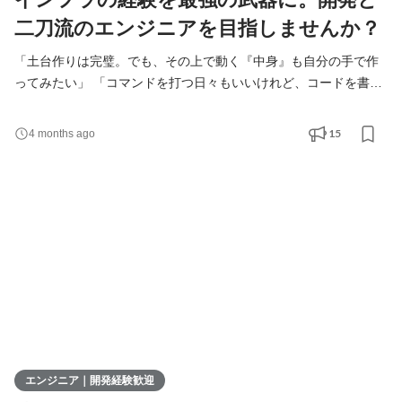
二刀流のエンジニアを目指しませんか？
「土台作りは完璧。でも、その上で動く『中身』も自分の手で作
ってみたい」 「コマンドを打つ日々もいいけれど、コードを書い
て画面を動かす華やかさに惹かれる」 「インフラ一筋でいくか、
開発に転向するか。答えが出ないまま時間だけが過ぎている」 そ
15
4 months ago
んなあなたへ。 これまでサーバーやネットワークと向き合い、 シ
ステムの安定稼働を支えてきたあなたの貢献は、何物にも代えが
たいスキルです。 でも、心のどこかで「いつかは開
エンジニア｜開発経験歓迎