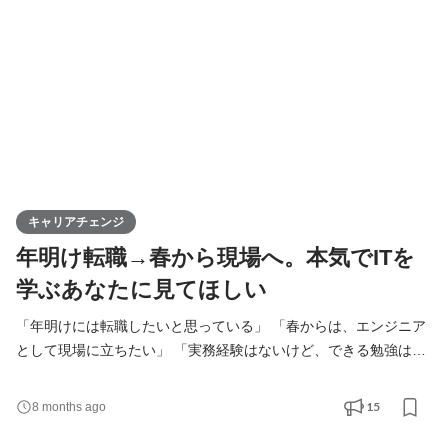
ケーション開発に強みを持つIT企業です。 Java・C#・JavaSc
キャリアチェンジ
年明け転職→春から現場へ。本気でITを
学ぶあなたに見てほしい
「年明けには転職したいと思っている」 「春からは、エンジニア
として現場に立ちたい」 「実務経験はないけど、できる勉強はす
でに始めている」 そんな積極的なあなた！ ぜひ、最後まで見てい
ってください。 ＜わのせんすとは？＞ わのせんすは、エンジニア
15
8 months ago
一人ひとりの成長に本気で向き合うIT企業です。 実務経験がある
エンジニアはもちろん、 未経験で入社したエンジニアを育て、一