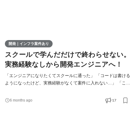
開発｜インフラ案件あり
スクールで学んだだけで終わらせない。
実務経験なしから開発エンジニアへ！
「エンジニアになりたくてスクールに通った」 「コードは書ける
ようになったけど、実務経験がなくて案件に入れない…」 「この
まま“勉強しただけ”で終わるのはイヤだ！」 そんな想いを抱えて
いるあなたへ。 スクールで学んだ力、ちゃんと“仕事”にしません
17
6 months ago
か？ 【スクールで身につけた力を活かす！】 スクールでの学習を
通して、 ・自分で調べて考える力 ・コードを書く習慣 ・「どう
動けば使いやすいか」を考える視点 を身につ