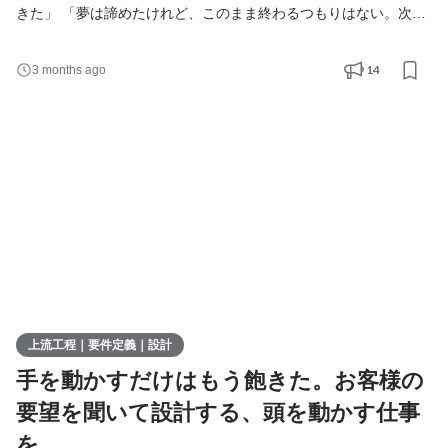
きた」 「夢は諦めたけれど、このまま終わるつもりはない。次も
何かで一流になりたい」 「ストレートな就活はしてこなかった。
こんな経歴の自分を受け入れてくれる場所はある？」 そんなあな
14
3 months ago
たへ。 これまで、自分のすべてを賭けてひとつの道を突き詰めて
きたあなた。 まずはそこまで何かに夢中になれたこと、全力で挑
んできた自分を、誇りに思ってください！ 「夢に区
上流工程｜要件定義｜設計
手を動かすだけはもう飽きた。お客様の
要望を聞いて設計する、頭を動かす仕事
を