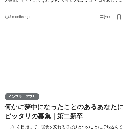
の画面、もっとこうなれば使いやすいのに……』と日々感じてい
た」 「これからは現場で使う側ではなく、作る側になって日本の
製造業を支えたい」 そんなあなたへ。 日々の業務の中で、「この
15
3 months ago
入力手順、無駄が多いな」「もっと現場の動きにフィットしたシ
ステムがあればいいのに」と、もどかしく思ったことはありませ
んか？ その「もっとこうなればいいのに」という気
インフラ｜アプリ
何かに夢中になったことのあるあなたに
ピッタリの募集｜第二新卒
「プロを目指して、寝食を忘れるほどひとつのことに打ち込んで