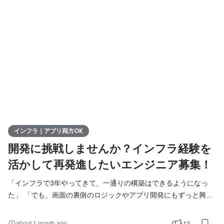
人と過ごす日々。 これを手放さずにエンジニアとして働けたら最
高ですよね。 どちらも欲張りに叶えられる、ちょっと嬉しい働き
方がここにあります！ ■わのせんすとは？＆なぜ
インフラ｜アプリ両方OK
開発に挑戦しませんか？インフラ経験を
活かして再発進したいエンジニア募集！
「インフラで3年やってきて、一通りの構築はできるようになっ
た」 「でも、画面の裏側のロジックやアプリ開発にもずっと興味
がある」 「いきなり未経験として開発に飛び込むのは、正直ちょ
っと怖い……」 そんな気持ちを抱えている、インフラエンジニア
15
about 1 month ago