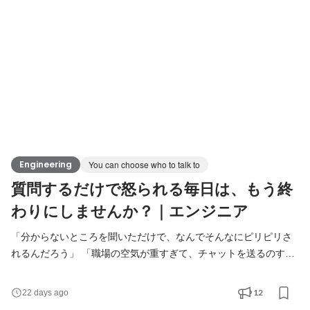
「作るだけ」のフェーズを抜け出して、お客様の課題を直接聞い
てシステムを設計する、一歩上のエンジニアへステッ
Engineering
You can choose who to talk to
質問するだけで怒られる毎日は、もう終
わりにしませんか？｜エンジニア
「分からないところを聞いただけで、なんでそんなにピリピリさ
れるんだろう」 「職場の空気が重すぎて、チャットを送るのすら
手が震えてしまう」 「もっとお互いを尊重し合える、温かい環境
で技術を伸ばしていきたい」 そんなあなたへ。 毎日、周りの顔色
12
22 days ago
をうかがいながらコードを書くの、本当にしんどいですよね。