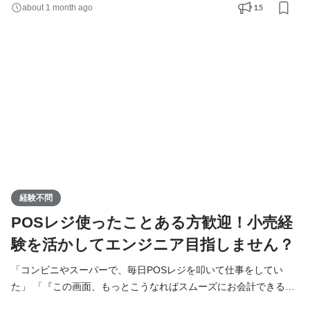
『一生モノの技術』を身につけたい」 そんな“変わった道”を歩ん
15
about 1 month ago
できたあなたへ。 これまで、世間の「普通」とは少し違う、あな
ただけのストーリーを歩んできたのですね。まずは、その道を歩
むと決めて進んできた自分を、否定しないでくださ
経験不問
POSレジ使ったことある方歓迎！小売経
験を活かしてエンジニア目指しません？
「コンビニやスーパーで、毎日POSレジを叩いて仕事をしてい
た」 「『この画面、もっとこうなればスムーズにお会計できるの
に』と考えたことがある」 「どうせ働くなら、たくさんの人や社