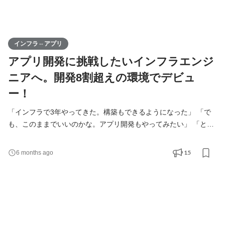
インフラ⇔アプリ
アプリ開発に挑戦したいインフラエンジ
ニアへ。開発8割超えの環境でデビュ
ー！
「インフラで3年やってきた。構築もできるようになった」 「で
も、このままでいいのかな。アプリ開発もやってみたい」 「とは
いえ、いきなり開発は正直ちょっと不安…」 そんな気持ちを抱え
ているインフラエンジニアのあなたへ。 “挑戦できる環境”で、一
15
6 months ago
歩踏み出してみませんか？ ＜開発案件8割超え。ちゃんと“開発で
きる”環境です＞ わのせんすは、 Webアプリケーション・業務シ
ステム開発を中心とした会社。 案件の8割以上が開