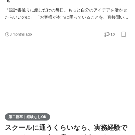
「設計書通りに組むだけの毎日。もっと自分のアイデアを活かせ
たらいいのに」 「お客様が本当に困っていることを、直接聞いて
システムに落とし込みたい」 「実装スキルはついたけれど、この
まま一生『作業員』で終わるのが不安……」 そんなあなたへ。 こ
10
3 months ago
れまで現場で手を動かし、着実にスキルを積み上げてきたあな
た。 でも、ふとした瞬間に「これ、本当にこの形でお客様は助か
るのかな？」と疑問を感じたことはありませんか？ も
第二新卒｜経験なしOK
スクールに通うくらいなら、実務経験で