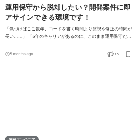
運用保守から脱却したい？開発案件に即
アサインできる環境です！
「気づけばここ数年、コードを書く時間より監視や修正の時間が
長い……」 「5年のキャリアがあるのに、このまま運用保守だけ
で終わってしまうのが怖い」 「もっとゴリゴリ開発して、上流工
程の設計から手触り感のある仕事をしたい」 そんなあなたへ。 5
15
5 months ago
年間、現場を支えてきたあなたのスキルと責任感。 でも、ふとし
た瞬間に「もっとクリエイティブな開発に没頭したい」と思うの
は、エンジニアとしての本能ですよね。 その情熱に蓋
開発エンジニア