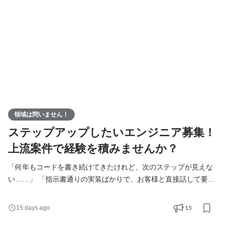
ニーズを汲み取る力」や「コミュニケーション力」は、
領域は問いません！
ステップアップしたいエンジニア募集！
上流案件で経験を積みませんか？
「何年もコードを書き続けてきたけれど、次のステップが見えな
い……」 「指示書通りの実装ばかりで、お客様と直接話して要件
定義から携わりたい」 「今の会社では下流案件ばかりで、いつま
で経っても上流に挑戦できない」 そんなあなたへ。 これまで現場
15
15 days ago
で経験を積み、確かな開発力を身につけてきたあなた。 そろそろ