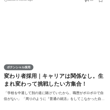
のあなたへ。 これまでサーバーやネットワークと向き合い、シス
テムの土台を支えてきたあなたの経験。それはエンジニアとして
非常に価値のある、確かな財産です。 でも、「やっぱ
ポテンシャル採用
変わり者採用｜キャリアは関係なし。生
まれ変わって挑戦したい方集合！
「学校を中退して別の道に賭けていたから、職歴がボロボロで自
信がない」 「周りのように『普通の就活』をしてこなかった自分
は、もう手遅れなのかな」 「そろそろ将来のために、嘘偽りなく