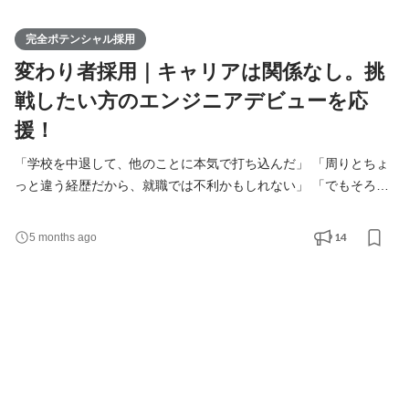
完全ポテンシャル採用
変わり者採用｜キャリアは関係なし。挑
戦したい方のエンジニアデビューを応
援！
「学校を中退して、他のことに本気で打ち込んだ」 「周りとちょ
っと違う経歴だから、就職では不利かもしれない」 「でもそろそ
ろ、堅実に“手に職”をつけたい」 そんな“変わった道”を歩んできた
あなたへ。 その経歴、マイナスにしなくていい会社があります。
14
5 months ago
＜キャリアは関係なし。完全ポテンシャル採用です＞ わのせんす
は、これまでの肩書きや経歴よりも、 ・これからどうなりたいか
・どんな姿勢で取り組めるか ・本気で挑戦