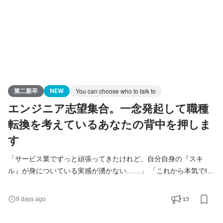
第二新卒
NEW
You can choose who to talk to
エンジニア志望集合。一念発起して職種
転換を考えているあなたの背中を押しま
す
「サービス業でずっと頑張ってきたけれど、自分自身の『スキ
ル』が身についている実感が湧かない……」 「これから本気でIT
業界に飛び込んで、一生モノの技術を手にしたい」 「モノづくり
も人も好きだから、その強みを活かしてエンジニアとして一から
15
9 days ago
やり直したい！」 そんなあなたへ。 これまでお客様の前に立ち、
現場を支えてきたあなたの経験。 仕事の中で磨いてきた「相手の