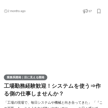
スタートは正直不安……」 「東京に行かなくても、最先端のITス
キルを身につけて長く働き続けたい」 そんなあなたへ。 豊かな自
17
2 months ago
然に囲まれた秩父。 「できることなら、この街を離れずにずっと
暮らしていきたい」と思いますよね。 でも、いざ就職や転職を考
えると、希望に合う仕事が少なくて「やっぱり東京
業務系開発｜目に見える開発
工場勤務経験歓迎！システムを使う⇒作
る側の仕事しませんか？
「工場の現場で、毎日システムや機械と向き合ってきた」 「『こ