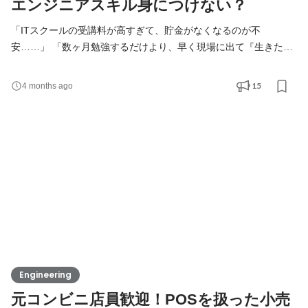
エンジニアスキル身につけない？
「ITスクールの受講料が高すぎて、貯金がなくなるのが不
安……」 「数ヶ月勉強するだけより、早く現場に出て『生きたス
キル』を学びたい」 「異業種からIT業界へ。未経験でも温かく迎
えてくれる場所ってないかな？」 そんなあなたへ。 新しい業界へ
15
4 months ago
の挑戦、ワクワクする反面、 「まずはスクールで勉強しなきゃい
けないのかな」と足踏みしてしまいますよね。 でも、ちょっと待
ってください！ 高い授業料を払って「勉強」の時間を過ご
Engineering
元コンビニ店員歓迎！POSを扱った小売