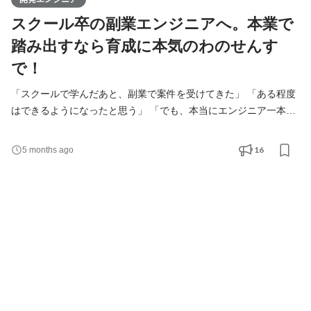
スクール卒の副業エンジニアへ。本業で
踏み出すなら育成に本気のわのせんす
で！
「スクールで学んだあと、副業で案件を受けてきた」 「ある程度
はできるようになったと思う」 「でも、本当にエンジニア一本で
やっていけるのかはちょっと不安…」 そんな想いを抱えているあ
なたへ。 本業への一歩、わのせんすで踏み出してみませんか？ ＜
16
5 months ago
わのせんすとは＞ わのせんすは、エンジニア一人ひとりを大切に
するIT企業です。 実力のあるエンジニアをさらに伸ばしていくの
はもちろん、 未経験で入社したエンジニアの卵を育