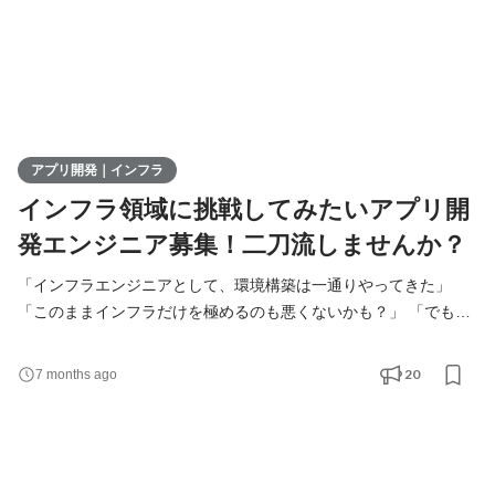
アプリ開発｜インフラ
インフラ領域に挑戦してみたいアプリ開
発エンジニア募集！二刀流しませんか？
「インフラエンジニアとして、環境構築は一通りやってきた」
「このままインフラだけを極めるのも悪くないかも？」 「でも、
アプリ開発にも一度はチャレンジしてみたい！」 わのせんすな
ら、インフラの経験を活かしたまま、アプリ開発にも挑戦できま
20
7 months ago
す。 ＜わのせんすとは？＞ わのせんすは、アプリケーション開発
に強みを持つIT企業です。 Java・C#・JavaScriptなどを用いた
Web／業務系システム開発を中心に、 設計から実装、運用まで一
気