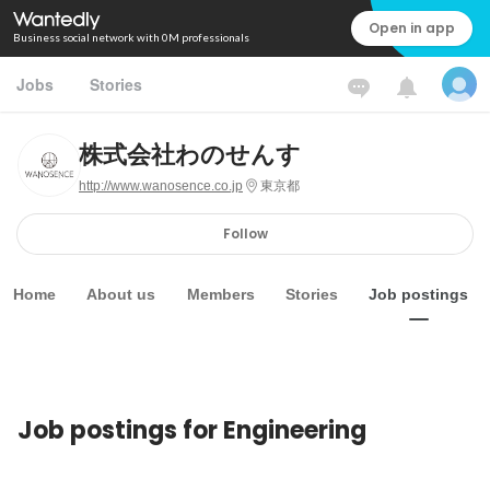
Open in app
Business social network with 0M professionals
Jobs
Stories
株式会社わのせんす
http://www.wanosence.co.jp
東京都
Follow
Home
About us
Members
Stories
Job postings
Job postings for Engineering