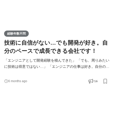
経験年数不問
技術に自信がない…でも開発が好き。自
分のペースで成長できる会社です！
「エンジニアとして開発経験を積んできた」 「でも、周りみたい
に技術は得意ではない…」 「エンジニアの仕事は好き。自分のペ
ースで成長していける環境で働きたい」 背伸びしすぎずに、自分
のペースで成長していきたい。 そんなあなた、一度カジュアルに
16
6 months ago
お話ししませんか？ ＜わのせんすは、“無理な成長”を求めません
＞ エンジニア業界では、「常に最速で成長し続ける人」「尖った
技術力を持つ人」が評価されがちです。 でも、