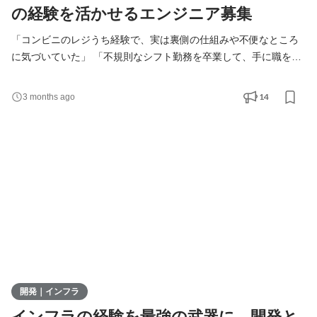
の経験を活かせるエンジニア募集
「コンビニのレジうち経験で、実は裏側の仕組みや不便なところ
に気づいていた」 「不規則なシフト勤務を卒業して、手に職をつ
けて安定して働きたい」 「未経験からIT業界へ行きたいけど、自
分に何ができるか分からず踏み出せない」 そんなあなたへ。 毎
14
3 months ago
日、多くのお客様を迎え、商品のバーコードをスキャンし、POS
レジを使いこなしてきたあなた。 その「当たり前」のようにこな
してきた業務経験が、 今、喉から手が出るほどほしいで
開発｜インフラ
インフラの経験を最強の武器に。開発と