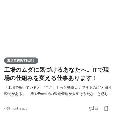
人前として送り出すことにも力を入れています。
製造業関係者歓迎！
工場のムダに気づけるあなたへ。ITで現
場の仕組みを変える仕事あります！
「工場で働いていると、“ここ、もっと効率よくできるのに”と思う
瞬間がある」 「紙やExcelでの製造管理が大変そうだな…と感じて
いた」 「仕組みを整える側の仕事をしてみたい」 そんなあなた
へ。 その“気づき”、ITの仕事でそのまま活かせます。 仕組みを使
16
8 months ago
う側から、つくる側の仕事にステップアップしてみませんか？ ＜