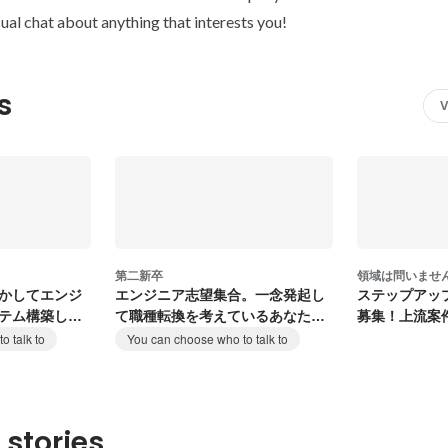
ual chat about anything that interests you!
s
V
第二新卒
領域は問いませ
かしてエンジ
エンジニア志望集合。一念発起し
ステップアッ
テム構築しま
て職種転換を考えているあなたの
募集！上流案
背中を押します
んか？
o talk to
You can choose who to talk to
 stories