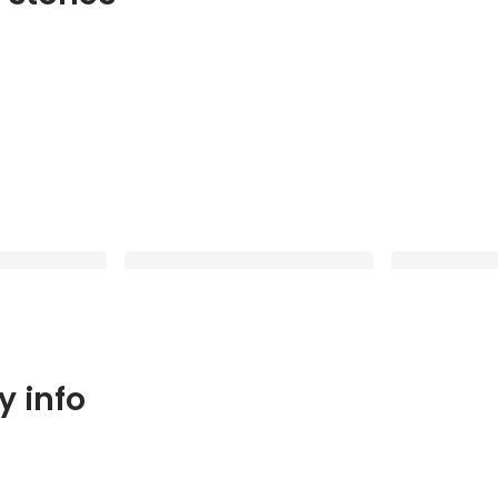
ol.4】インフ
【社員インタビュー Vol.3】好奇心
【社員インタビュ
 info
エンジニア？！
と課題解決欲から「現場」へ。わの
からエンジニア
、新しいことに
せんすで見つけた、自分らしい働き
る、「一人ひ
Latest
Latest
？
方とは？
のせんすの温