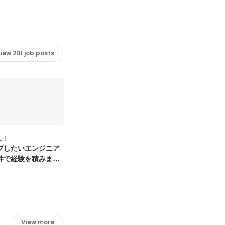
iew 201 job posts
ん！
プしたいエンジニア
件で経験を積みませ
View more