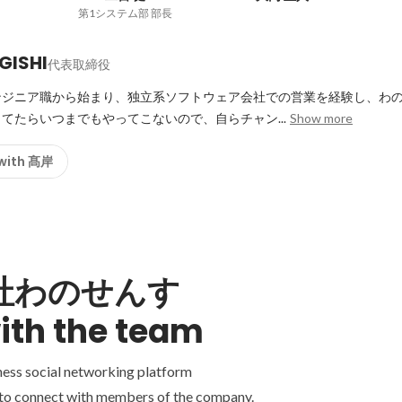
第1システム部 部長
GISHI
代表取締役
ンジニア職から始まり、独立系ソフトウェア会社での営業を経験し、わ
てたらいつまでもやってこないので、自らチャン...
Show more
 with 髙岸
社わのせんす
ith the team
ness social networking platform
 to connect with members of the company.