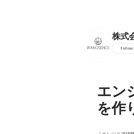
株式
Follow
エン
を作
「エンジニア経