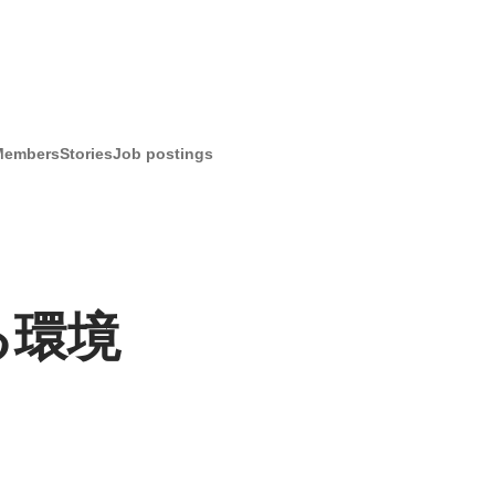
Members
Stories
Job postings
る環境