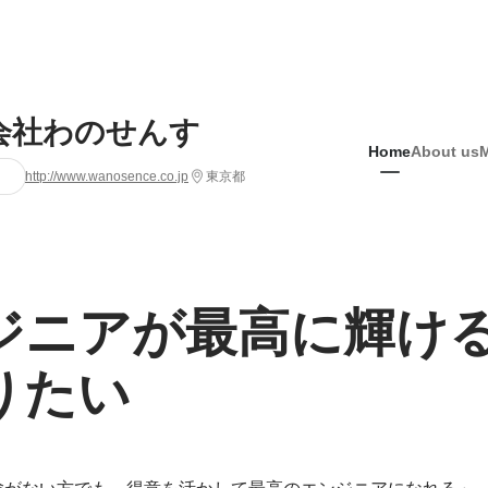
会社わのせんす
Home
About us
http://www.wanosence.co.jp
東京都
ジニアが最高に輝け
りたい
験がない方でも、得意を活かして最高のエンジニアになれる」
