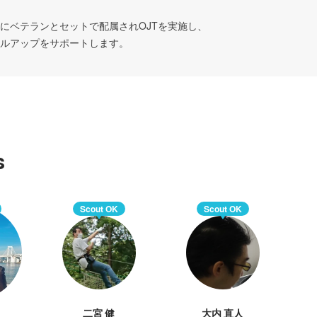
にベテランとセットで配属されOJTを実施し、

s
Scout OK
Scout OK
二宮 健
大内 直人