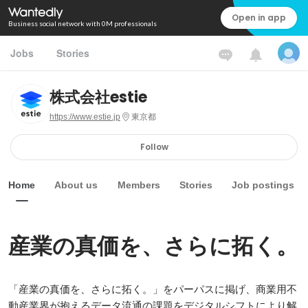
Open in app
Business social network with 0M professionals
Jobs
Stories
株式会社estie
https://www.estie.jp
東京都
Follow
Home
About us
Members
Stories
Job postings
産業の真価を、さらに拓く。
「産業の真価を、さらに拓く。」をパーパスに掲げ、商業用不
動産業界が抱えるデータ流通の課題をデジタルシフトにより解