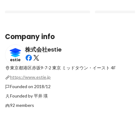
Company info
株式会社estie
estieのデザイナージョブディスクリプショ
estieインターン生
ンを大公開！
た！
東京都港区赤坂9-7-2 東京
ミッドタウン・イースト 4F
Latest
Latest
https://www.estie.jp
Founded on 2018/12
Founded by 平井 瑛
92 members