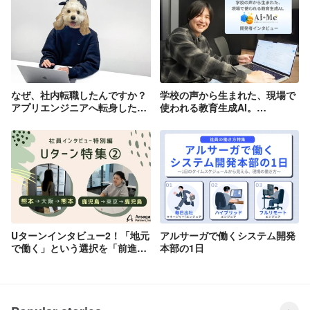
なぜ、社内転職したんですか？
学校の声から生まれた、現場で
アプリエンジニアへ転身した元
使われる教育生成AI。
デザイナーに本音を聞いてみた
「AI+Me（アイミー）」開発の
舞台裏
Uターンインタビュー2！「地元
アルサーガで働くシステム開発
で働く」という選択を「前進す
本部の1日
る力」に変える