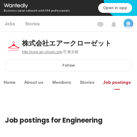
Open in app
Business social network with 0M professionals
Jobs
Stories
株式会社エアークローゼット
http://corp.air-closet.com
東京都
Follow
Home
About us
Members
Stories
Job postings
Job postings for Engineering