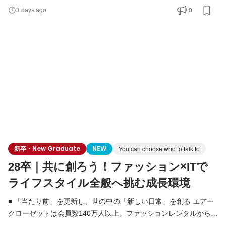
など、複数事業を展開するライフスタイルプラットフォームへと
0
3 days ago
進化しています。 東証グロース上場を経て、当社はまさに「第二
創業期」。 既存事業の圧倒的グロースと、新規事業の立ち上げを
同時並行で進めている今、未来のエアークローゼット
新卒・New Graduate
NEW
You can choose who to talk to
28卒｜共に創ろう！ファッション×ITで
ライフスタイル全般へ挑む成長環境
■ 「当たり前」を更新し、世の中の「新しい日常」を創る エアー
クローゼットは会員数140万人以上。ファッションレンタルから始
まり、現在はメーカー公認レンタルモールやドレスレンタルな