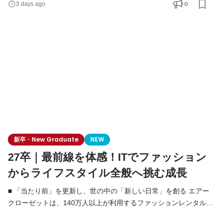
0
3 days ago
化しています。 東証グロース上場を経て、当社はまさに「第二創
業期」。 既存事業の圧倒的グロースと、新規事業の立ち上げを同
時並行で進めている今、未来のエアークローゼットを牽
新卒・New Graduate
NEW
27卒｜最前線を体感！ITでファッション
からライフスタイル全般へ挑む成長
■ 「当たり前」を更新し、世の中の「新しい日常」を創る エアー
クローゼットは、140万人以上が利用するファッションレンタルか
ら始まり、現在はメーカー公認レンタルモールやドレスレンタル