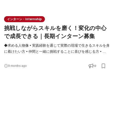
インターン・Internship
挑戦しながらスキルを磨く！変化の中心
で成長できる｜長期インターン募集
◆求める人物像 • 実践経験を通じて実際の現場で生きるスキルを身
に着けたい方 • 仲間と一緒に挑戦することに喜びを感じる方 • 自
分の強みを活かしつつ、周囲の力も信じて協力できる方 • 変化の
激しい環境でも柔軟に対応できる方 ◆実践で身につく「スキル」
0
9 months ago
と「マインド」 机上の知識ではなく、“現場でしか学べない力”が
身につきます。 • 複雑な課題を分解し、前に進める推進力 • チー
ムを巻き込み、成