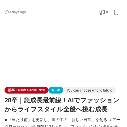
まり、現在はメーカー公認レンタルモールやドレスレンタルな
ど、複数事業を展開するライフスタイルプラットフォームへと進
0
3 days ago
化しています。 東証グロース上場を経て、当社はまさに「第二創
業期」。 既存事業の圧倒的グロースと、新規事業の立ち上げを同
時並行で進めている今、未来のエアークローゼットを牽
新卒・New Graduate
NEW
You can choose who to talk to
28卒｜急成長最前線！AIでファッション
からライフスタイル全般へ挑む成長
■ 「当たり前」を更新し、世の中の「新しい日常」を創る エアー
クローゼットは会員数140万人以上。ファッションレンタルから始