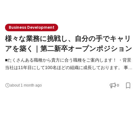
Business Development
様々な業務に挑戦し、自分の手でキャリ
アを築く｜第二新卒オープンポジション
■たくさんある職種から貴方に合う職種をご案内します！ ・背景
当社は11年目にして100名ほどの組織に成長しております。 事業
拡大のため応募職種は多岐に渡ります。貴方のご経験・強みに合
わせてご活躍頂けるポジションをご案内します！ ■こんな仲間と
0
about 1 month ago
働きたい ・仲間と一緒に挑戦することに喜びを感じる方 ・自分の
強みを活かしつつ、周囲の力も信じて協力できる方 ・変化の激し
い環境でも柔軟に対応できる方 ■想定配属先 ・一般