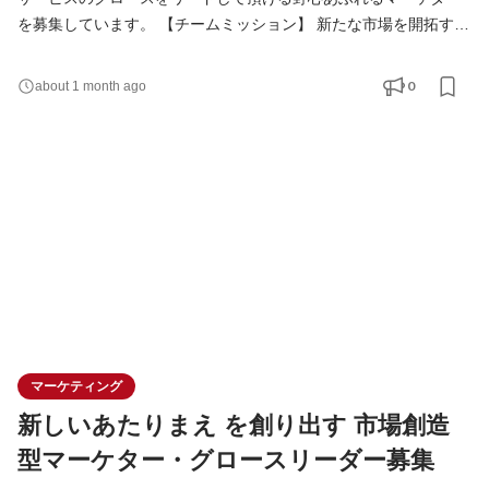
を募集しています。 【チームミッション】 新たな市場を開拓する
~お客様の心を動かし、新しい行動を巻き起こす~ 新規会員開拓を
最大化することがミッション。 22年7月に東証グロース市場に上
0
about 1 month ago
場しましたが、まだまだサービスが「あたりまえ」とまでにはな
っていません。より良いUXを提供し、お客様に広げていく。 エア
ークローゼットの成長を一手に担い、新しいあたりまえ
マーケティング
新しいあたりまえ を創り出す 市場創造
型マーケター・グロースリーダー募集