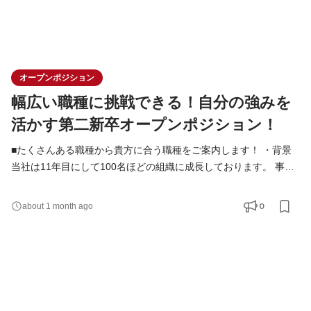
オープンポジション
幅広い職種に挑戦できる！自分の強みを
活かす第二新卒オープンポジション！
■たくさんある職種から貴方に合う職種をご案内します！ ・背景
当社は11年目にして100名ほどの組織に成長しております。 事業
拡大のため応募職種は多岐に渡ります。貴方のご経験・強みに合
わせてご活躍頂けるポジションをご案内します！ ■こんな仲間と
0
about 1 month ago
働きたい ・仲間と一緒に挑戦することに喜びを感じる方 ・自分の
強みを活かしつつ、周囲の力も信じて協力できる方 ・変化の激し
い環境でも柔軟に対応できる方 ■想定配属先 ・一般