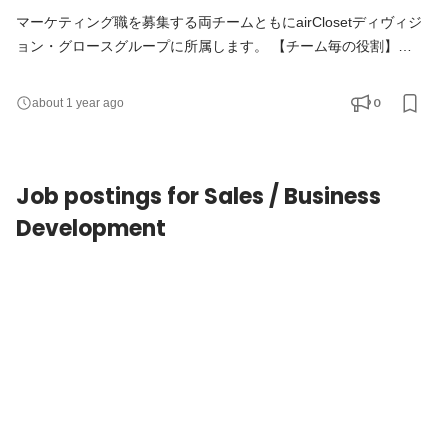
マーケティング職を募集する両チームともにairClosetディヴィジ
ョン・グロースグループに所属します。 【チーム毎の役割】
■Customer Development（市場開拓）チーム： 「新たな市場を開
拓する」をミッションに、 お客様の心を動かし、新しい行動を巻
0
about 1 year ago
き起こすことで、新規会員を最大化する役割を担います。 単なる
プロモーション活動に留まらず、市場を創り、ブランド/プロダク
トを作り、業界を変えていくことに挑戦します。 ■Customer
Job postings for Sales / Business
Relations
Development