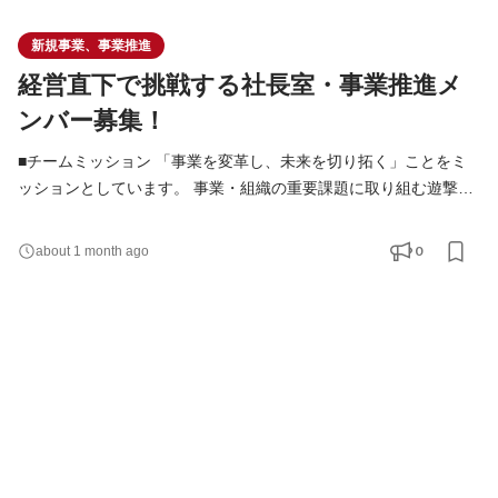
新規事業、事業推進
経営直下で挑戦する社長室・事業推進メ
ンバー募集！
■チームミッション 「事業を変革し、未来を切り拓く」ことをミ
ッションとしています。 事業・組織の重要課題に取り組む遊撃部
隊の位置づけです。 ■業務内容 プロジェクトベースでの業務が中
心となります。 3~6ヶ月で成果を出し、次のプロジェクトへ移行
0
about 1 month ago
します。 3~5個ほどのプロジェクトを同時並行で推進します。 ■
具体的な職務内容 ・新規事業の企画・調査 ・事業立ち上げプロジ
ェクトの推進主担当 ・KPI、予実分析レポート、改善案