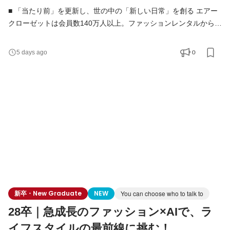
■ 「当たり前」を更新し、世の中の「新しい日常」を創る エアー
クローゼットは会員数140万人以上。ファッションレンタルから始
まり、現在はメーカー公認レンタルモールやドレスレンタルな
ど、複数事業を展開するライフスタイルプラットフォームへと進
0
5 days ago
化しています。 東証グロース上場を経て、当社はまさに「第二創
業期」。 既存事業の圧倒的グロースと、新規事業の立ち上げを同
時並行で進めている今、未来のエアークローゼットを牽
新卒・New Graduate
NEW
You can choose who to talk to
28卒｜急成長のファッション×AIで、ラ
イフスタイルの最前線に挑む！