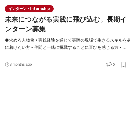
インターン・Internship
未来につながる実践に飛び込む。長期イ
ンターン募集
◆求める人物像 • 実践経験を通じて実際の現場で生きるスキルを身
に着けたい方 • 仲間と一緒に挑戦することに喜びを感じる方 • 自
分の強みを活かしつつ、周囲の力も信じて協力できる方 • 変化の
激しい環境でも柔軟に対応できる方 ◆実践で身につく「スキル」
0
8 months ago
と「マインド」 机上の知識ではなく、“現場でしか学べない力”が
身につきます。 • 複雑な課題を分解し、前に進める推進力 • チー
ムを巻き込み、成