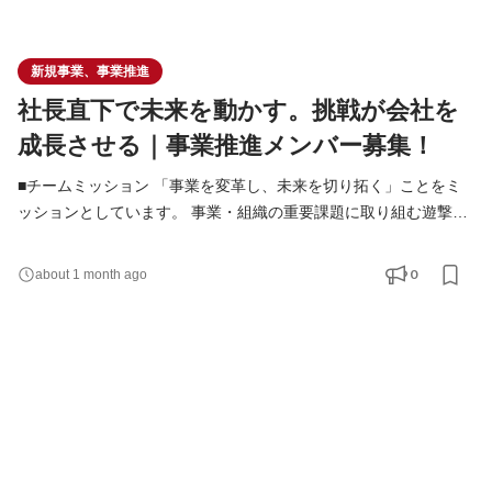
新規事業、事業推進
社長直下で未来を動かす。挑戦が会社を
成長させる｜事業推進メンバー募集！
■チームミッション 「事業を変革し、未来を切り拓く」ことをミ
ッションとしています。 事業・組織の重要課題に取り組む遊撃部
隊の位置づけです。 ■業務内容 プロジェクトベースでの業務が中
心となります。 3~6ヶ月で成果を出し、次のプロジェクトへ移行
0
about 1 month ago
します。 3~5個ほどのプロジェクトを同時並行で推進します。 ■
具体的な職務内容 ・新規事業の企画・調査 ・事業立ち上げプロジ
ェクトの推進主担当 ・KPI、予実分析レポート、改善案