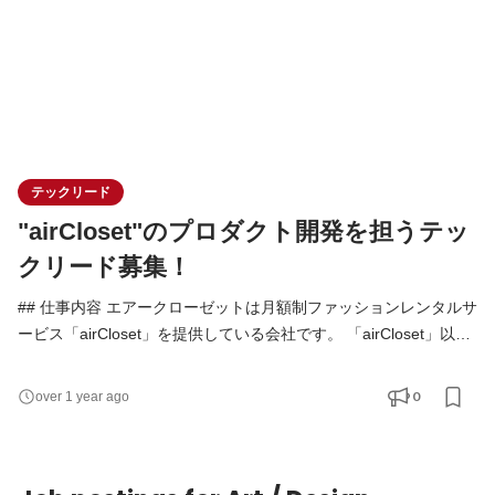
テックリード
"airCloset"のプロダクト開発を担うテッ
クリード募集！
## 仕事内容 エアークローゼットは月額制ファッションレンタルサ
ービス「airCloset」を提供している会社です。 「airCloset」以外
にも、商品を自宅で試せるメーカー公認月額制レンタルモール
「airCloset Mall」も運営しています。 また2024年秋11月には、
0
over 1 year ago
ドレスアイテムのファッションレンタル『airCloset Dress』をス
タートしました！ 今後もさらなるグロースをしていくために、事
業の成長を加速させる基盤開発を行っています。 本求人では、そ
の中核