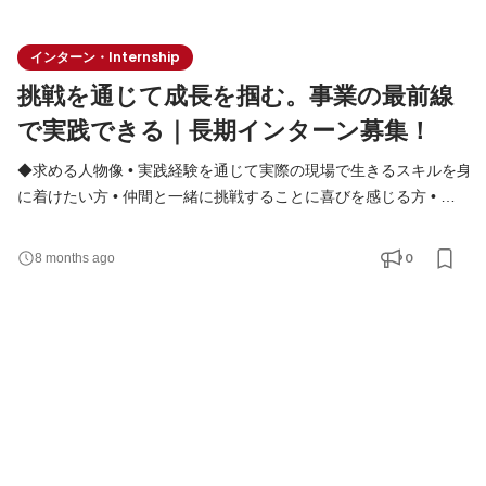
インターン・Internship
挑戦を通じて成長を掴む。事業の最前線
で実践できる｜長期インターン募集！
◆求める人物像 • 実践経験を通じて実際の現場で生きるスキルを身
に着けたい方 • 仲間と一緒に挑戦することに喜びを感じる方 • 自
分の強みを活かしつつ、周囲の力も信じて協力できる方 • 変化の
激しい環境でも柔軟に対応できる方 ◆実践で身につく「スキル」
0
8 months ago
と「マインド」 机上の知識ではなく、“現場でしか学べない力”が
身につきます。 • 複雑な課題を分解し、前に進める推進力 • チー
ムを巻き込み、成