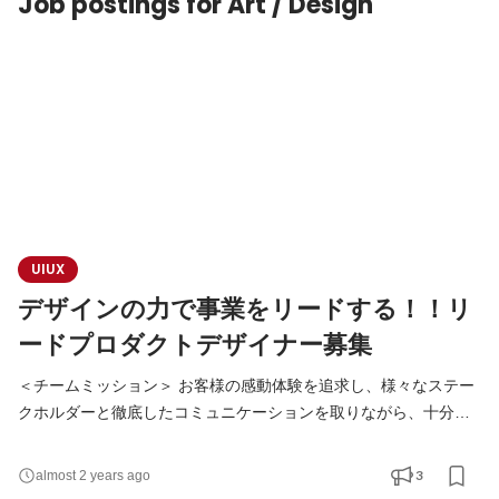
Job postings for Art / Design
UIUX
デザインの力で事業をリードする！！リ
ードプロダクトデザイナー募集
＜チームミッション＞ お客様の感動体験を追求し、様々なステー
クホルダーと徹底したコミュニケーションを取りながら、十分な
知識とアイディアに裏付けられたデザインを生み出す。 【具体的
な職務内容】 各種プロダクト改善を目的としたプロジェクトにお
3
almost 2 years ago
いて、要件定義～情報設計に至るまでの設計領域から、プロダク