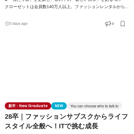
クローゼットは会員数140万人以上。ファッションレンタルから始
まり、現在はメーカー公認レンタルモールやドレスレンタルな
ど、複数事業を展開するライフスタイルプラットフォームへと進
0
5 days ago
化しています。 東証グロース上場を経て、当社はまさに「第二創
業期」。 既存事業の圧倒的グロースと、新規事業の立ち上げを同
時並行で進めている今、未来のエアークローゼットを牽
新卒・New Graduate
NEW
You can choose who to talk to
28卒｜ファッションサブスクからライフ
スタイル全般へ！ITで挑む成長