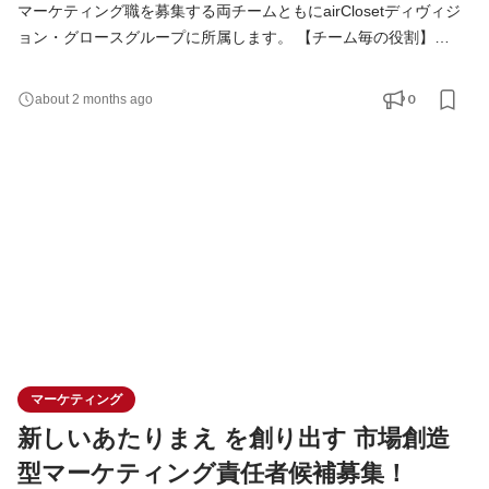
マーケティング職を募集する両チームともにairClosetディヴィジ
ョン・グロースグループに所属します。 【チーム毎の役割】
■Customer Development（市場開拓）チーム： 「新たな市場を開
拓する」をミッションに、 お客様の心を動かし、新しい行動を巻
0
about 2 months ago
き起こすことで、新規会員を最大化する役割を担います。 単なる
プロモーション活動に留まらず、市場を創り、ブランド/プロダク
トを作り、業界を変えていくことに挑戦します。 ■Customer
Relations
マーケティング
新しいあたりまえ を創り出す 市場創造
型マーケティング責任者候補募集！