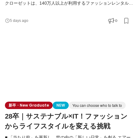
クローゼットは、140万人以上が利用するファッションレンタルか
ら始まり、現在はメーカー公認レンタルモールやドレスレンタル
など、複数事業を展開するライフスタイルプラットフォームへと
0
5 days ago
進化しています。 東証グロース上場を経て、当社はまさに「第二
創業期」。 既存事業の圧倒的グロースと、新規事業の立ち上げを
同時並行で進めている今、未来のエアークローゼット
新卒・New Graduate
NEW
You can choose who to talk to
28卒｜サステナブル×IT！ファッション
からライフスタイルを変える挑戦
■ 「当たり前」を更新し、世の中の「新しい日常」を創る エアー