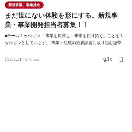
新規事業、事業推進
まだ世にない体験を形にする。新規事
業・事業開発担当者募集！！
■チームミッション 「事業を変革し、未来を切り拓く」ことをミ
ッションとしています。 事業・組織の重要課題に取り組む遊撃部
隊の位置づけです。 ■業務内容 プロジェクトベースでの業務が中
心となります。 3~6ヶ月で成果を出し、次のプロジェクトへ移行
0
about 1 month ago
します。 3~5個ほどのプロジェクトを同時並行で推進します。 ■
具体的な職務内容 ・新規事業の企画・調査 ・事業立ち上げプロジ
ェクトの推進主担当 ・KPI、予実分析レポート、改善案