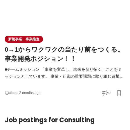
新規事業、事業推進
0→1からワクワクの当たり前をつくる。
事業開発ポジション！！
■チームミッション 「事業を変革し、未来を切り拓く」ことをミ
ッションとしています。 事業・組織の重要課題に取り組む遊撃部
隊の位置づけです。 ■業務内容 プロジェクトベースでの業務が中
心となります。 3~6ヶ月で成果を出し、次のプロジェクトへ移行
0
about 2 months ago
します。 3~5個ほどのプロジェクトを同時並行で推進します。 ■
具体的な職務内容 ・新規事業の企画・調査 ・事業立ち上げプロジ
ェクトの推進主担当 ・KPI、予実分析レポート、改善案
Job postings for Consulting