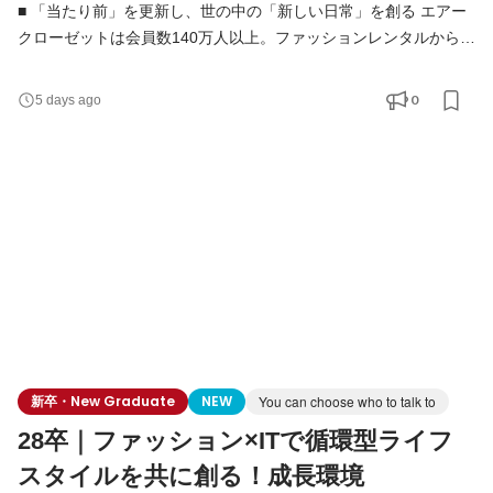
■ 「当たり前」を更新し、世の中の「新しい日常」を創る エアー
クローゼットは会員数140万人以上。ファッションレンタルから始
まり、現在はメーカー公認レンタルモールやドレスレンタルな
ど、複数事業を展開するライフスタイルプラットフォームへと進
0
5 days ago
化しています。 東証グロース上場を経て、当社はまさに「第二創
業期」。 既存事業の圧倒的グロースと、新規事業の立ち上げを同
時並行で進めている今、未来のエアークローゼットを牽
新卒・New Graduate
NEW
You can choose who to talk to
28卒｜ファッション×ITで循環型ライフ
スタイルを共に創る！成長環境