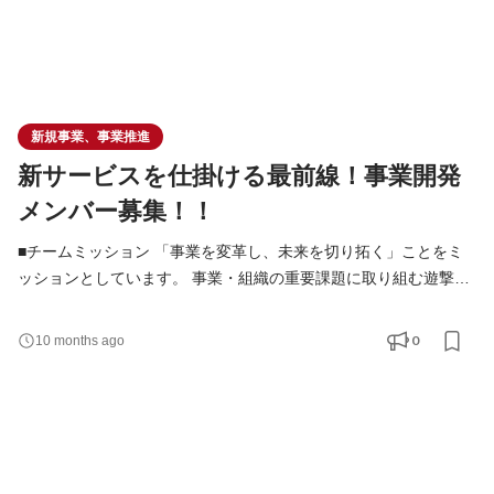
新規事業、事業推進
新サービスを仕掛ける最前線！事業開発
メンバー募集！！
■チームミッション 「事業を変革し、未来を切り拓く」ことをミ
ッションとしています。 事業・組織の重要課題に取り組む遊撃部
隊の位置づけです。 ■業務内容 プロジェクトベースでの業務が中
心となります。 3~6ヶ月で成果を出し、次のプロジェクトへ移行
0
10 months ago
します。 3~5個ほどのプロジェクトを同時並行で推進します。 ■
具体的な職務内容 ・新規事業の企画・調査 ・事業立ち上げプロジ
ェクトの推進主担当 ・KPI、予実分析レポート、改善案