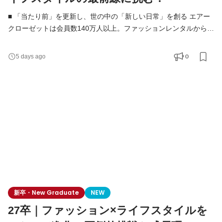
■ 「当たり前」を更新し、世の中の「新しい日常」を創る エアー
クローゼットは会員数140万人以上。ファッションレンタルから始
まり、現在はメーカー公認レンタルモールやドレスレンタルな
ど、複数事業を展開するライフスタイルプラットフォームへと進
0
5 days ago
化しています。 東証グロース上場を経て、当社はまさに「第二創
業期」。 既存事業の圧倒的グロースと、新規事業の立ち上げを同
時並行で進めている今、未来のエアークローゼットを牽
新卒・New Graduate
NEW
27卒｜ファッション×ライフスタイルを