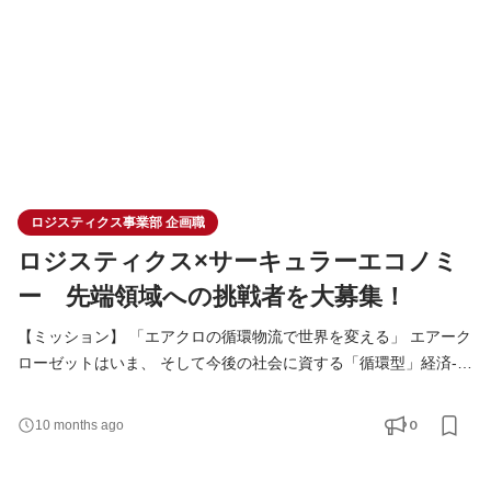
ロジスティクス事業部 企画職
ロジスティクス×サーキュラーエコノミ
ー 先端領域への挑戦者を大募集！
【ミッション】 「エアクロの循環物流で世界を変える」 エアーク
ローゼットはいま、 そして今後の社会に資する「循環型」経済-サ
ーキュラーエコノミー- を実現する先進的な企業です。 事業の実
現に際しては生成AIや自社独自の業務システムの開発・運用も行
0
10 months ago
っていますが 何よりも、お客様に直接「モノ」をお届けする事業
者として ロジスティクスに力を入れています。 実現したいサービ