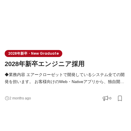
2028年新卒・New Graduate
2028年新卒エンジニア採用
◆業務内容 エアークローゼットで開発しているシステム全ての開
発を担います。 お客様向けのWeb・Nativeアプリから、独自開発
のスタイリングシステム、弊社固有の物流のシステムなど、サー
ビスを運営していくためのシステムの開発をフルスタック志向で
0
2 months ago
幅広く担っています。 ◆開発環境 9割以上の領域で
JavaScript(TypeScript)を採用しています。 Webのフロントエンド
はReactで、バックエンドはNode.jsを用いています。 また、モバ
イルアプリの開発は