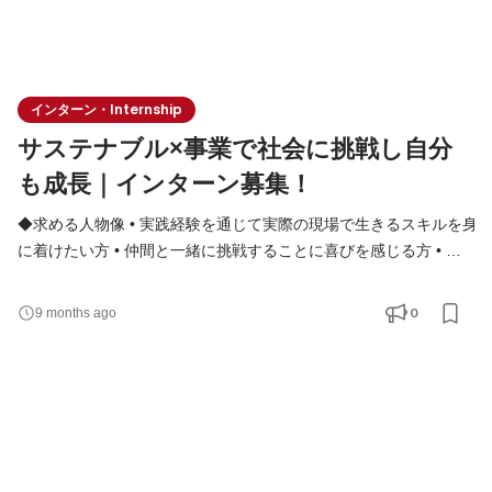
インターン・Internship
サステナブル×事業で社会に挑戦し自分
も成長｜インターン募集！
◆求める人物像 • 実践経験を通じて実際の現場で生きるスキルを身
に着けたい方 • 仲間と一緒に挑戦することに喜びを感じる方 • 自
分の強みを活かしつつ、周囲の力も信じて協力できる方 • 変化の
激しい環境でも柔軟に対応できる方 ◆実践で身につく「スキル」
0
9 months ago
と「マインド」 机上の知識ではなく、“現場でしか学べない力”が
身につきます。 • 複雑な課題を分解し、前に進める推進力 • チー
ムを巻き込み、成