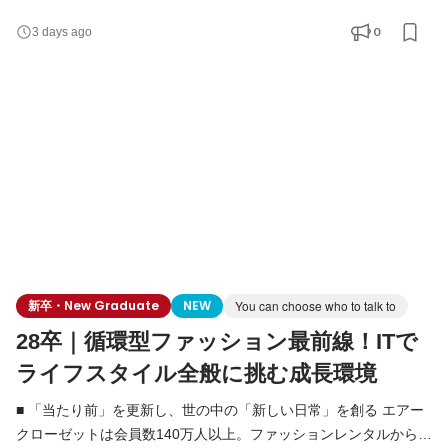
ど、複数事業を展開するライフスタイルプラットフォームへと進
0
3 days ago
化しています。 東証グロース上場を経て、当社はまさに「第二創
業期」。 既存事業の圧倒的グロースと、新規事業の立ち上げを同
時並行で進めている今、未来のエアークローゼットを牽
新卒・New Graduate
NEW
You can choose who to talk to
28卒｜循環型ファッション最前線！ITで
ライフスタイル全般に挑む成長環境
■ 「当たり前」を更新し、世の中の「新しい日常」を創る エアー
クローゼットは会員数140万人以上。ファッションレンタルから始