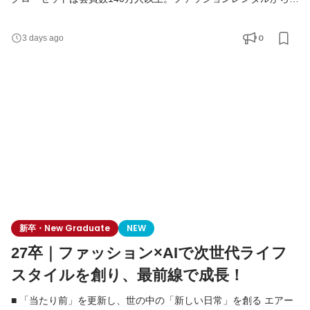
まり、現在はメーカー公認レンタルモールやドレスレンタルな
ど、複数事業を展開するライフスタイルプラットフォームへと進
0
3 days ago
化しています。 東証グロース上場を経て、当社はまさに「第二創
業期」。 既存事業の圧倒的グロースと、新規事業の立ち上げを同
時並行で進めている今、未来のエアークローゼットを牽
新卒・New Graduate
NEW
27卒｜ファッション×AIで次世代ライフ
スタイルを創り、最前線で成長！
■ 「当たり前」を更新し、世の中の「新しい日常」を創る エアー