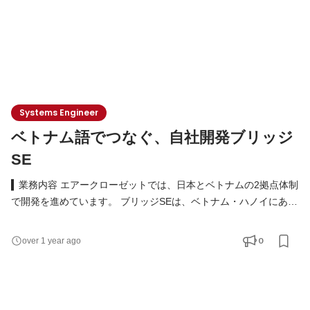
Systems Engineer
ベトナム語でつなぐ、自社開発ブリッジ
SE
▍業務内容 エアークローゼットでは、日本とベトナムの2拠点体制
で開発を進めています。 ブリッジSEは、ベトナム・ハノイにある
現地子会社の拠点に所属し、日本側との橋渡し役として、仕様の
伝達、進捗・品質の管理、課題の整理・調整などを通じて、開発
0
over 1 year ago
全体を前進させる重要な役割を担います。 ＜主な業務内容＞ ・日
本側ステークホルダーが作成した仕様書の理解と、ベトナム側へ
の共有（翻訳・説明含む） ・要件定義に基づいたシス