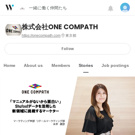
一緒に働く仲間たち
株式会社ONE COMPATH
https://onecompath.com
東京都
Follow
Home
About us
Members
Stories
Job postings