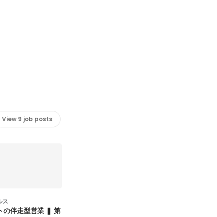
View 9 job posts
ルス
の伴走型営業 ❚ 第