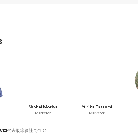
s
Shohei Moriya
Yurika Tatsumi
Marketer
Marketer
wa
代表取締役社長CEO