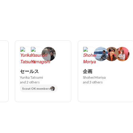
セールス
企画
Yurika Tatsumi
Shohei Moriya
and 2 others
and 3 others
Scout OK members