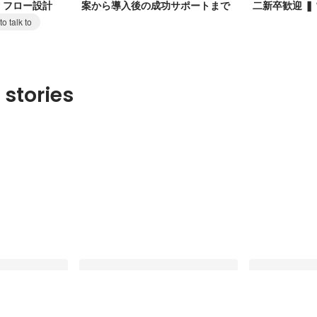
・フロー設計
案から導入後の成功サポートまで
二新卒歓迎 ❚
o talk to
 stories