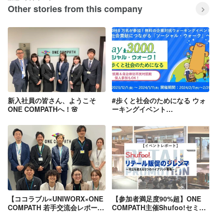
Other stories from this company
新入社員の皆さん、ようこそ
#歩くと社会のためになる ウォ
ONE COMPATHへ！🌸
ーキングイベント
「1day3000」2024年開催！チ
ャリティ＆参加者募集開始
【ココラブル×UNIWORX×ONE
【参加者満足度90%超】ONE
COMPATH 若手交流会レポー
COMPATH主催Shufoo!セミナ
ト！】～3社の若手がお互いに
ーを開催しました！「リテール