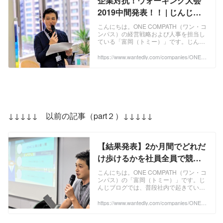
企業対抗！ウォーキング大会
2019中間発表！！ | じんじブ
ログ
こんにちは。ONE COMPATH（ワン・コ
ンパス）の経営戦略および人事を担当し
ている「富岡（トミー）」です。じんじ
ブログでは、普段社内で起きているあれ
これを外に発信していくことで、ONE
https://www.wantedly.com/companies/ONEC
OMPATH_1/post_articles/173238
CO...
↓↓↓↓↓　以前の記事（part２）↓↓↓↓↓
【結果発表】2か月間でどれだ
け歩けるかを社員全員で競っ
てみたら、とんでもないとこ
こんにちは。ONE COMPATH（ワン・コ
ンパス）の「富岡（トミー）」です。じ
ろまで行ちゃったって話。 | じ
んじブログでは、普段社内で起きている
んじブログ
あれこれを外に発信していくことで、
ONE COMPATHの雰囲気を少しでも皆さ
https://www.wantedly.com/companies/ONEC
OMPATH_1/post_articles/179407
んにお伝えできればと思っております。
今回は以前、中間報告をしました「 ウォ