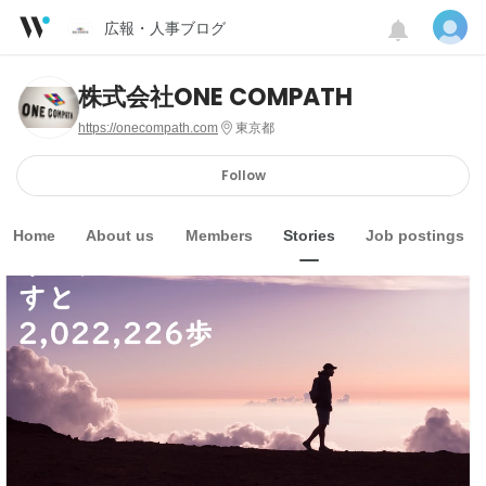
広報・人事ブログ
株式会社ONE COMPATH
https://onecompath.com
東京都
Follow
Home
About us
Members
Stories
Job postings