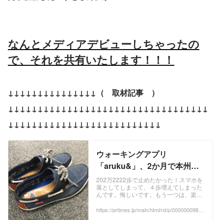
なんとメディアデビューしちゃったの
で、それを共有いたします！！！
↓↓↓↓↓↓↓↓↓↓↓↓↓↓↓（　取材記事　）
↓↓↓↓↓↓↓↓↓↓↓↓↓↓↓↓↓↓↓↓↓↓↓↓↓↓↓↓↓↓↓↓↓↓
↓↓↓↓↓↓↓↓↓↓↓↓↓↓↓↓↓↓↓↓↓↓↓↓↓↓
ウォーキングアプリ
「aruku&」、2か月で本州横
断相当を歩いたイベント優勝
202万2222歩で止めたかった！スマホを
落としてしまって、４歩増えてしまった
者に取材
んです。悔しいです。もう一つは、楽し
かったです。ゲーム感覚で、ランキング
を見ながら誰かを抜いたり、追い越され
https://prtimes.jp/main/html/rd/p/000000098.0
00018526.html?fbclid=IwAR31Y64ug0hD_YE
たり。楽しみながらしっかり歩けて良か