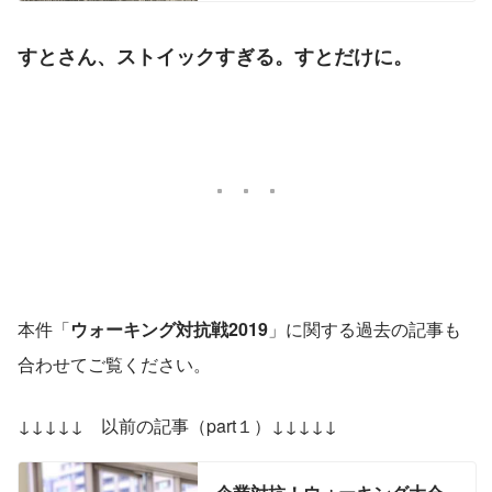
LkdB9-h3oKqLuAlmVng9I3SRdOGUsbz6sah
ったです。 ―１歩あたり70cmで計算す
UGyd9uRBw
ると、1392.816kmとなり直線距離で本
州を横断できるくらいです。 ...
すとさん、ストイックすぎる。すとだけに。
本件「
ウォーキング対抗戦2019
」に関する過去の記事も
合わせてご覧ください。
↓↓↓↓↓　以前の記事（part１）↓↓↓↓↓